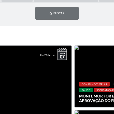
BUSCAR
AGO
Há 23 horas
07
CONSELHO TUTELAR
SAÚDE
SEGURANÇA P
MONTE MOR FORTA
APROVAÇÃO DO FL