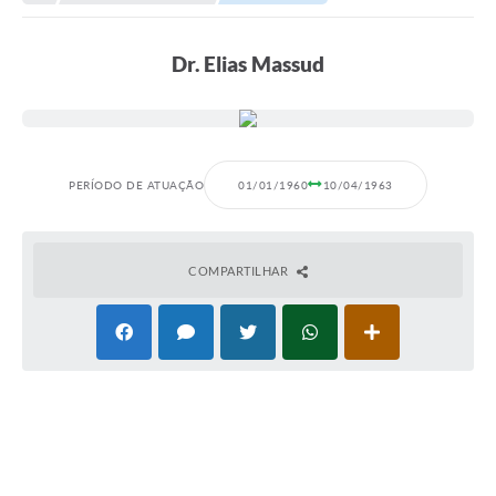
Transparência
Portal do Cidadão
Dr. Elias Massud
Links Úteis
Editais
A Prefeitura
PERÍODO DE ATUAÇÃO
01/01/1960
10/04/1963
Ouvidoria
Contato
COMPARTILHAR
Contratos
Legislação
Audiências Públicas
Plano Diretor - Projetos
Carta de Serviços