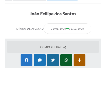
Transparência
Portal do Cidadão
João Fellipe dos Santos
Links Úteis
Editais
PERÍODO DE ATUAÇÃO
01/01/1908
31/12/1908
A Prefeitura
COMPARTILHAR
Ouvidoria
Contato
Contratos
Legislação
Audiências Públicas
Plano Diretor - Projetos
Carta de Serviços