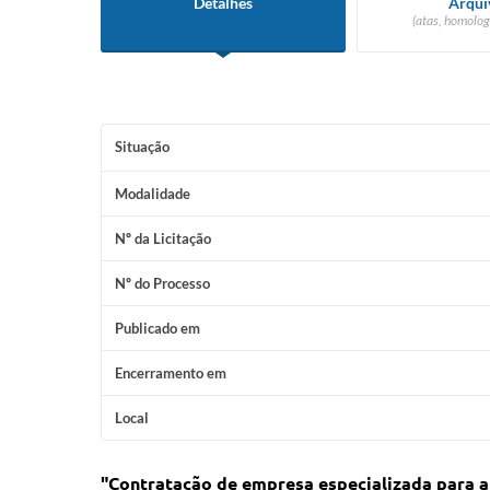
Detalhes
Arqui
(atas, homolog
Situação
Modalidade
Nº da Licitação
Nº do Processo
Publicado em
Encerramento em
Local
"Contratação de empresa especializada para a 