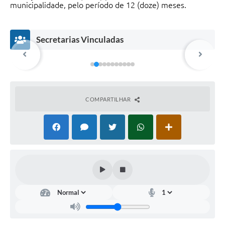
municipalidade, pelo período de 12 (doze) meses.
Secretarias Vinculadas
COMPARTILHAR
Met
Eco
Seg
Def
rop
nô
ura
esa
olit
mic
nça
Civil
ano
o e
Lúcio
Dani
s
Soci
Ferr
el
al
az
Hon
Fabri
orat