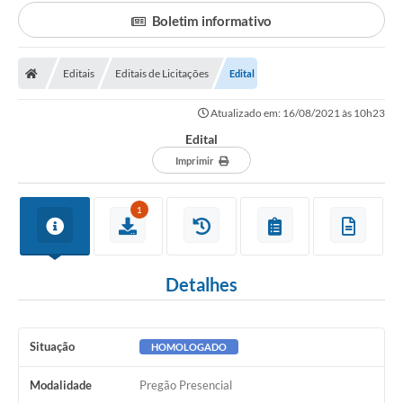
Transparência
Boletim informativo
Portal do Cidadão
Links Úteis
Editais
Editais de Licitações
Edital
Editais
Atualizado em: 16/08/2021 às 10h23
Edital
A Prefeitura
Imprimir
Ouvidoria
1
Contato
Contratos
Detalhes
Legislação
Audiências Públicas
Situação
HOMOLOGADO
Plano Diretor - Projetos
Modalidade
Pregão Presencial
Carta de Serviços