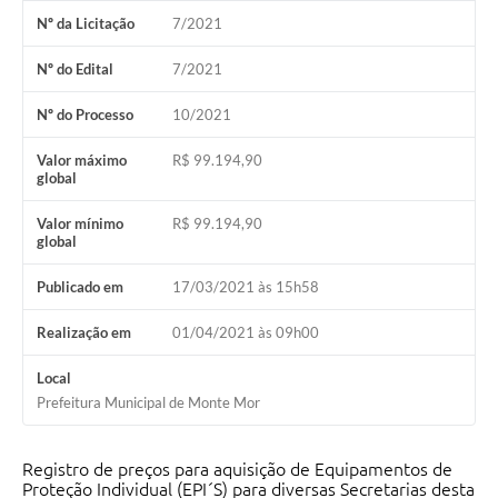
Nº da Licitação
7/2021
Diário Oficial
Nº do Edital
7/2021
Arquivos para Download
Nº do Processo
10/2021
Links
Telefones Úteis
Valor máximo
R$ 99.194,90
global
SIC
Valor mínimo
R$ 99.194,90
global
Publicado em
17/03/2021 às 15h58
Realização em
01/04/2021 às 09h00
Local
Prefeitura Municipal de Monte Mor
Registro de preços para aquisição de Equipamentos de
Proteção Individual (EPI´S) para diversas Secretarias desta