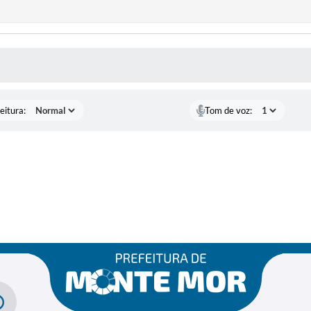
 MÍDIAS
eitura:
Tom de voz: