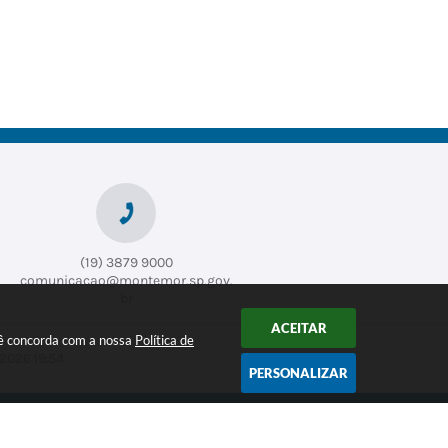
Saú
Pla
de
neja
men
Wag
to e
ner
Obr
Tego
n
as
Alex
andr
e
Rom
ao
(19) 3879 9000
comunicacao@montemor.sp.gov.
br
ACEITAR
ocê concorda com a nossa
Política de
2026 19:54
PERSONALIZAR
CADASTRAR