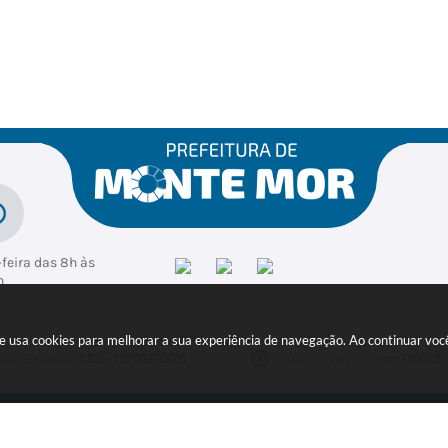
f
Esp
Edu
Mei
Ad
a
orte
caçã
o
mini
il
s
o
Am
stra
bien
ção
ni
Felip
Regi
te
e
mara
Lúcia
n
Zani
Apar
Apar
Vand
t
ecida
ecida
erlei
de
Perei
Soar
Alme
ra
es
ida
Albr
Stigli
echt
ani
feira das 8h às
h
ite usa cookies para melhorar a sua experiência de navegação. Ao continuar v
 do Sistema:
3.5.3 - 19/06/2026
Portal atualizado em:
06/08/
ER