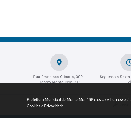
Fina
Met
Eco
Seg
De
nça
rop
nô
ura
es
s
olit
mic
nça
Civ
ano
o e
Josia
Lúcio
Da
s
Soci
ne
Ferr
el
al
Guar
az
Ho
Fabri
i de
ora
cio
Mile
Alme
o
Augu
na
ida
sto
Brag
Port
a
ugal
Perei
ra
Braz
Rinal
Rua Francisco Glicério, 399 -
Segunda a Sexta-
do
Centro Monte Mor - SP
17
Prefeitura Municipal de Monte Mor / SP e os cookies: nosso s
Versão
Cookies
e
Privacidade
.
Inscreva-se em nossa NEWSLETT