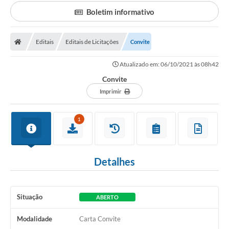
Transparência
Boletim informativo
Portal do Cidadão
Links Úteis
Editais
Editais de Licitações
Convite
Editais
Atualizado em: 06/10/2021 às 08h42
Convite
A Prefeitura
Imprimir
Ouvidoria
1
Contato
Contratos
Detalhes
Legislação
Audiências Públicas
Situação
ABERTO
Plano Diretor - Projetos
Modalidade
Carta Convite
Carta de Serviços