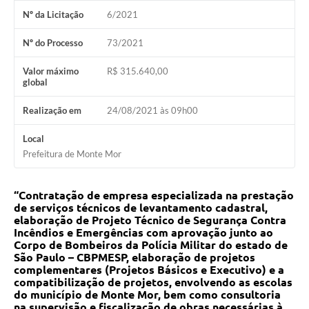
Nº da Licitação
6/2021
Diário Oficial
Nº do Processo
73/2021
Arquivos para Download
Valor máximo
R$ 315.640,00
Links
global
Telefones Úteis
Realização em
24/08/2021 às 09h00
SIC
Local
Prefeitura de Monte Mor
“Contratação de empresa especializada na prestação
de serviços técnicos de levantamento cadastral,
elaboração de Projeto Técnico de Segurança Contra
Incêndios e Emergências com aprovação junto ao
Corpo de Bombeiros da Polícia Militar do estado de
São Paulo – CBPMESP, elaboração de projetos
complementares (Projetos Básicos e Executivo) e a
compatibilização de projetos, envolvendo as escolas
do município de Monte Mor, bem como consultoria
na supervisão e fiscalização de obras necessárias à