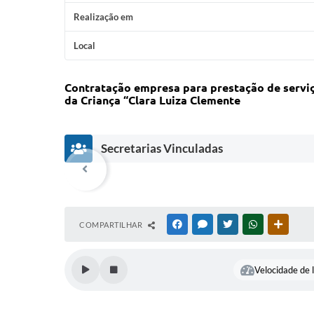
Realização em
Local
Contratação
empresa
para
prestação de servi
da Criança “Clara Luiza Clemente
Secretarias Vinculadas
COMPARTILHAR
FACEBOOK
MESSENGER
TWITTER
WHATSAPP
OUTRAS
Velocidade de l