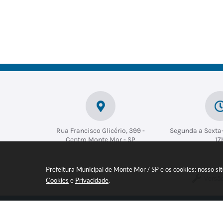
Fina
Met
Eco
Seg
De
nça
rop
nô
ura
es
s
olit
mic
nça
Civ
ano
o e
Josia
Lúcio
Da
s
Soci
ne
Ferr
el
al
Guar
az
Ho
Fabri
i de
ora
cio
Mile
Alme
o
Augu
na
ida
sto
Brag
Port
a
ugal
Perei
ra
Braz
Rinal
Rua Francisco Glicério, 399 -
Segunda a Sexta-
do
Centro Monte Mor - SP
17
Prefeitura Municipal de Monte Mor / SP e os cookies: nosso s
Versã
Cookies
e
Privacidade
.
Inscreva-se em nossa NEWSLETT