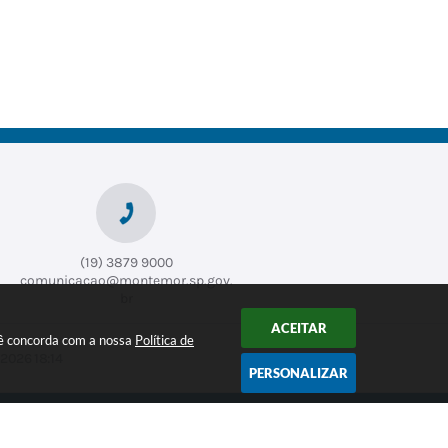
Saú
Pla
de
neja
men
Wag
to e
ner
Obr
Tego
n
as
Alex
andr
e
Rom
ao
(19) 3879 9000
comunicacao@montemor.sp.gov.
br
ACEITAR
ocê concorda com a nossa
Política de
2026 18:14
PERSONALIZAR
CADASTRAR