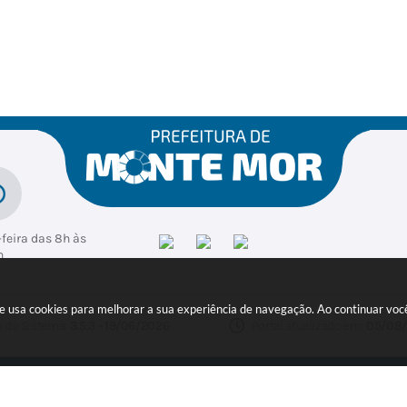
f
Esp
Edu
Mei
Ad
a
orte
caçã
o
mini
il
s
o
Am
stra
bien
ção
ni
Felip
Regi
te
e
mara
Lúcia
n
Zani
Apar
Apar
Vand
t
ecida
ecida
erlei
de
Perei
Soar
Alme
ra
es
ida
Albr
Stigli
echt
ani
feira das 8h às
h
ite usa cookies para melhorar a sua experiência de navegação. Ao continuar v
o do Sistema:
3.5.3 - 19/06/2026
Portal atualizado em:
05/08/
ER