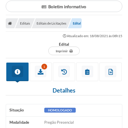
Transparência
Boletim informativo
Portal do Cidadão
Links Úteis
Editais
Editais de Licitações
Edital
Editais
Atualizado em: 18/08/2021 às 08h15
Edital
A Prefeitura
Imprimir
Ouvidoria
1
Contato
Contratos
Detalhes
Legislação
Audiências Públicas
Situação
HOMOLOGADO
Plano Diretor - Projetos
Modalidade
Pregão Presencial
Carta de Serviços