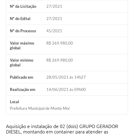
Nº da Licitação
27/2021
Diário Oficial
Nº do Edital
27/2021
Arquivos para Download
Nº do Processo
45/2021
Links
Telefones Úteis
Valor máximo
R$ 269.980,00
global
SIC
Valor mínimo
R$ 269.980,00
global
Publicado em
28/05/2021 às 14h27
Realização em
14/06/2021 às 09h00
Local
Prefeitura Municipal de Monte Mor
Aquisição e instalação de 02 (dois) GRUPO GERADOR
DIESEL, montando em container para atender as