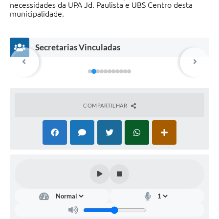
necessidades da UPA Jd. Paulista e UBS Centro desta
municipalidade.
Secretarias Vinculadas
COMPARTILHAR
Met
Eco
Seg
Def
rop
nô
ura
esa
olit
mic
nça
Civil
ano
o e
Lúcio
Dani
s
Soci
Ferr
el
al
az
Hon