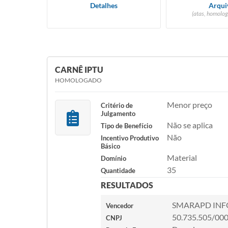
Detalhes
Arqui
(atas, homolog
CARNÊ IPTU
HOMOLOGADO
Menor preço
Critério de
Julgamento
Não se aplica
Tipo de Benefício
Não
Incentivo Produtivo
Básico
Material
Domínio
35
Quantidade
RESULTADOS
SMARAPD INF
Vencedor
50.735.505/00
CNPJ