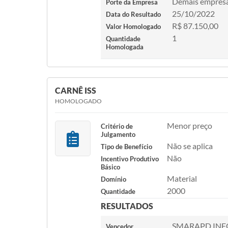
Demais empres
Porte da Empresa
25/10/2022
Data do Resultado
R$ 87.150,00
Valor Homologado
1
Quantidade
Homologada
CARNÊ ISS
HOMOLOGADO
Menor preço
Critério de
Julgamento
Não se aplica
Tipo de Benefício
Não
Incentivo Produtivo
Básico
Material
Domínio
2000
Quantidade
RESULTADOS
SMARAPD INF
Vencedor