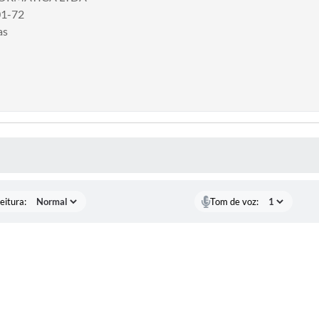
01-72
as
 MÍDIAS
eitura:
Tom de voz: