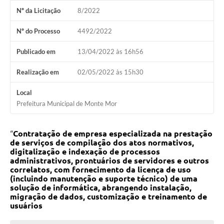
Nº da Licitação
8/2022
Diário Oficial
Nº do Processo
4492/2022
Arquivos para Download
Publicado em
13/04/2022 às 16h56
Links
Telefones Úteis
Realização em
02/05/2022 às 15h30
SIC
Local
Prefeitura Municipal de Monte Mor
“
Contratação de empresa especializada na prestação
de serviços de compilação dos atos normativos,
digitalização e indexação de processos
administrativos, prontuários de servidores e outros
correlatos, com fornecimento da licença de uso
(incluindo manutenção e suporte técnico) de uma
solução de informática, abrangendo instalação,
migração de dados, customização e treinamento de
usuários