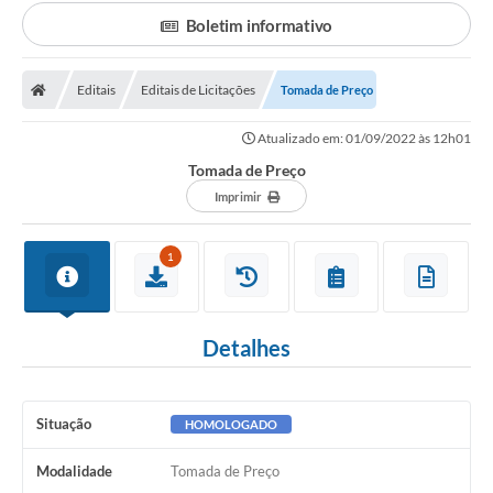
Transparência
Boletim informativo
Portal do Cidadão
Links Úteis
Editais
Editais de Licitações
Tomada de Preço
Editais
Atualizado em: 01/09/2022 às 12h01
Tomada de Preço
A Prefeitura
Imprimir
Ouvidoria
1
Contato
Contratos
Detalhes
Legislação
Audiências Públicas
Situação
HOMOLOGADO
Plano Diretor - Projetos
Modalidade
Tomada de Preço
Carta de Serviços