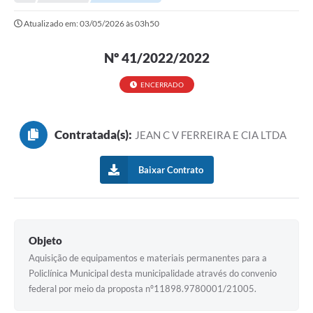
Transparência
Atualizado em: 03/05/2026 às 03h50
Portal do Cidadão
Nº 41/2022/2022
Links Úteis
Editais
ENCERRADO
A Prefeitura
Contratada(s):
JEAN C V FERREIRA E CIA LTDA
Ouvidoria
Contato
Baixar Contrato
Contratos
Legislação
Objeto
Audiências Públicas
Aquisição de equipamentos e materiais permanentes para a
Policlínica Municipal desta municipalidade através do convenio
Plano Diretor - Projetos
federal por meio da proposta nº11898.9780001/21005.
Carta de Serviços