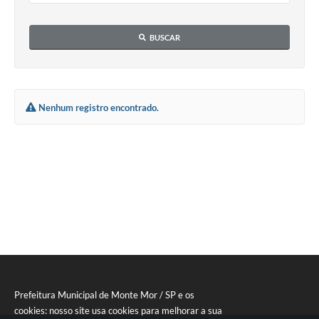
Diário Oficial
BUSCAR
Arquivos para Download
Links
Telefones Úteis
Nenhum registro encontrado.
SIC
Prefeitura Municipal de Monte Mor / SP e os
cookies: nosso site usa cookies para melhorar a sua