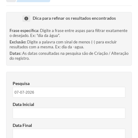
Transparência
Portal do Cidadão
Dica para refinar os resultados encontrados
Links Úteis
Frase específica:
Digite a frase entre aspas para filtrar exatamente
o desejado. Ex: "dia da água".
Editais
Exclusão:
Digite a palavra com sinal de menos (-) para excluir
resultados com a mesma. Ex: dia da -agua.
A Prefeitura
Datas:
As datas consultadas na pesquisa são de Criação / Alteração
do registro.
Ouvidoria
Contato
Pesquisa
Contratos
Legislação
Data Inicial
Audiências Públicas
Plano Diretor - Projetos
Data Final
Carta de Serviços