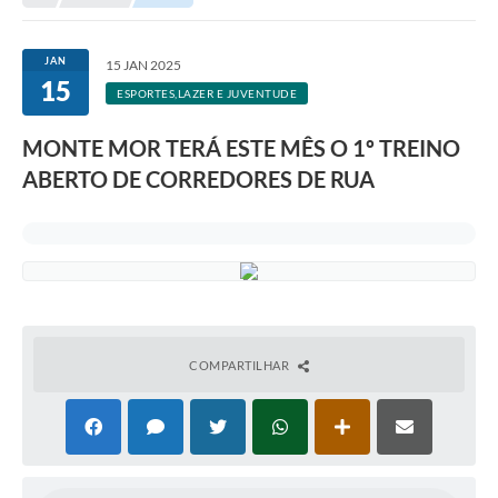
Transparência
Portal do Cidadão
JAN
15 JAN 2025
15
Links Úteis
ESPORTES,LAZER E JUVENTUDE
Editais
MONTE MOR TERÁ ESTE MÊS O 1º TREINO
ABERTO DE CORREDORES DE RUA
A Prefeitura
Ouvidoria
Contato
Contratos
Legislação
COMPARTILHAR
Audiências Públicas
Plano Diretor - Projetos
Carta de Serviços