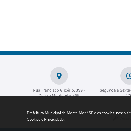
Rua Francisco Glicério, 399 -
Segunda a Sexta-
Centro Monte Mor - SP
17
Prefeitura Municipal de Monte Mor / SP e os cookies: nosso s
Versão
Cookies
e
Privacidade
.