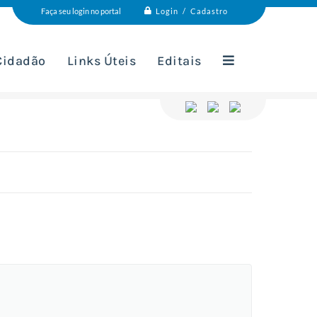
Login / Cadastro
Faça seu login no portal
 Cidadão
Links Úteis
Editais