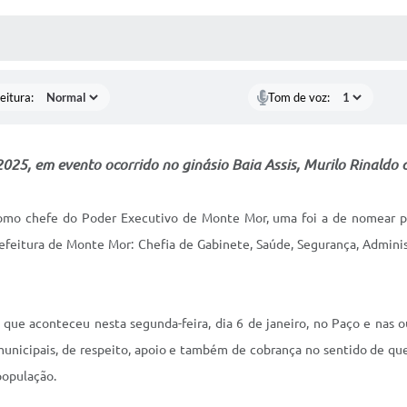
 MÍDIAS
RECEBA NOTÍCIAS
eitura:
Tom de voz:
2025, em evento ocorrido no ginásio Baia Assis, Murilo Rinaldo
 como chefe do Poder Executivo de Monte Mor, uma foi a de nomear p
refeitura de Monte Mor: Chefia de Gabinete, Saúde, Segurança, Admini
, que aconteceu nesta segunda-feira, dia 6 de janeiro, no Paço e nas o
unicipais, de respeito, apoio e também de cobrança no sentido de q
população.