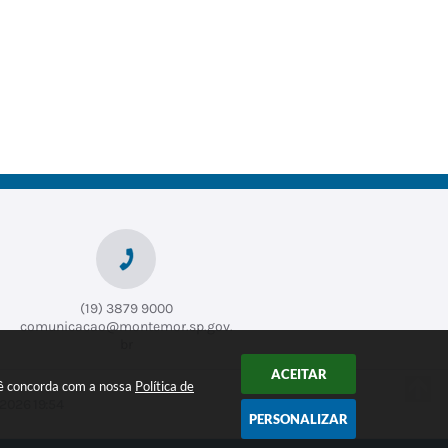
(19) 3879 9000
comunicacao@montemor.sp.gov.
br
ACEITAR
ocê concorda com a nossa
Política de
2026 19:54
PERSONALIZAR