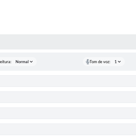
 MÍDIAS
eitura:
Tom de voz: