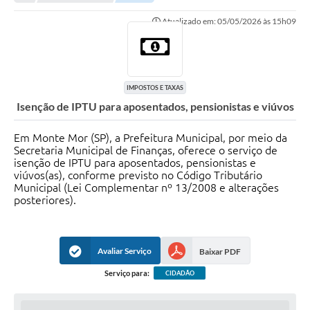
Transparência
Atualizado em: 05/05/2026 às 15h09
Portal do Cidadão
Links Úteis
Editais
IMPOSTOS E TAXAS
Isenção de IPTU para aposentados, pensionistas e viúvos
A Prefeitura
Em Monte Mor (SP), a Prefeitura Municipal, por meio da
Ouvidoria
Secretaria Municipal de Finanças, oferece o serviço de
isenção de IPTU para aposentados, pensionistas e
Contato
viúvos(as), conforme previsto no Código Tributário
Municipal (Lei Complementar nº 13/2008 e alterações
Contratos
posteriores).
Legislação
Audiências Públicas
Avaliar Serviço
Baixar PDF
Serviço para:
Plano Diretor - Projetos
CIDADÃO
Carta de Serviços