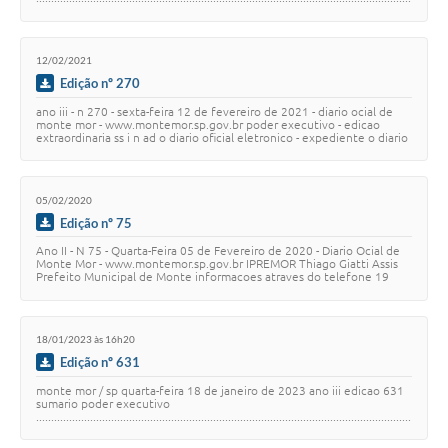
..…
12/02/2021
Edição nº 270
ano iii - n 270 - sexta-feira 12 de fevereiro de 2021 - diario ocial de
monte mor - www.montemor.sp.gov.br poder executivo - edicao
extraordinaria ss i n ad o diario oficial eletronico - expediente o diario
ocial eletron…
05/02/2020
Edição nº 75
Ano II - N 75 - Quarta-Feira 05 de Fevereiro de 2020 - Diario Ocial de
Monte Mor - www.montemor.sp.gov.br IPREMOR Thiago Giatti Assis
Prefeito Municipal de Monte informacoes atraves do telefone 19
3879-9005. Mor AUTORIZA…
18/01/2023 às 16h20
Edição nº 631
monte mor / sp quarta-feira 18 de janeiro de 2023 ano iii edicao 631
sumario poder executivo
.............................................................................................................................
..…