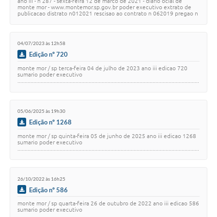
ano iii - n 287 - sexta-feira 12 de marco de 2021 - diario ocial de
monte mor - www.montemor.sp.gov.br poder executivo extrato de
publicacao distrato n012021 rescisao ao contrato n 062019 pregao n
032019 proc. n 752021 p…
04/07/2023 às 12h58
Edição nº 720
monte mor / sp terca-feira 04 de julho de 2023 ano iii edicao 720
sumario poder executivo
.............................................................................................................................
.....…
05/06/2025 às 19h30
Edição nº 1268
monte mor / sp quinta-feira 05 de junho de 2025 ano iii edicao 1268
sumario poder executivo
.............................................................................................................................
...…
26/10/2022 às 16h25
Edição nº 586
monte mor / sp quarta-feira 26 de outubro de 2022 ano iii edicao 586
sumario poder executivo
.............................................................................................................................