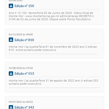
05/06/2020
Edição nº 150
Ano II - N 150 - Sexta-Feira 05 de Junho de 2020 - Diario Ocial de
Monte Mor - www.montemor.sp.gov.br administracao DECRETO n
5194 de 02 de junho de 2020. Dispoe sobre Ponto Facultativo.
THIAGO GIATTI ASSIS Prefeito do M…
01/11/2023 às 19h00
Edição nº 810
monte mor / sp quarta-feira 01 de novembro de 2023 ano iii edicao
810 - extra sumario poder executivo
......................................................................................................................…
31/08/2022 às 17h36
Edição nº 553
monte mor / sp quarta-feira 31 de agosto de 2022 ano iii edicao 553
sumario poder executivo
.............................................................................................................................
...…
05/07/2021 às 16h22
Edição nº 343