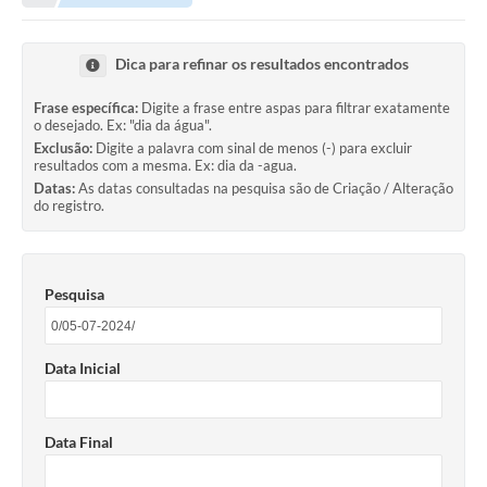
Transparência
Portal do Cidadão
Dica para refinar os resultados encontrados
Links Úteis
Frase específica:
Digite a frase entre aspas para filtrar exatamente
o desejado. Ex: "dia da água".
Editais
Exclusão:
Digite a palavra com sinal de menos (-) para excluir
resultados com a mesma. Ex: dia da -agua.
A Prefeitura
Datas:
As datas consultadas na pesquisa são de Criação / Alteração
do registro.
Ouvidoria
Contato
Pesquisa
Contratos
Legislação
Data Inicial
Audiências Públicas
Plano Diretor - Projetos
Data Final
Carta de Serviços