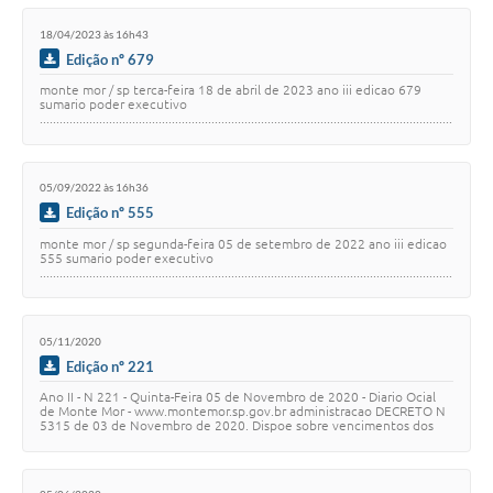
18/04/2023 às 16h43
Edição nº 679
monte mor / sp terca-feira 18 de abril de 2023 ano iii edicao 679
sumario poder executivo
.............................................................................................................................
.....…
05/09/2022 às 16h36
Edição nº 555
monte mor / sp segunda-feira 05 de setembro de 2022 ano iii edicao
555 sumario poder executivo
.............................................................................................................................
…
05/11/2020
Edição nº 221
Ano II - N 221 - Quinta-Feira 05 de Novembro de 2020 - Diario Ocial
de Monte Mor - www.montemor.sp.gov.br administracao DECRETO N
5315 de 03 de Novembro de 2020. Dispoe sobre vencimentos dos
Tributos Municipais para o an…