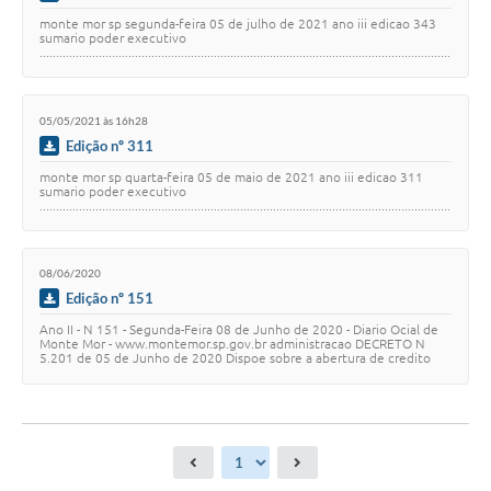
monte mor sp segunda-feira 05 de julho de 2021 ano iii edicao 343
sumario poder executivo
.............................................................................................................................
.....…
05/05/2021 às 16h28
Edição nº 311
monte mor sp quarta-feira 05 de maio de 2021 ano iii edicao 311
sumario poder executivo
.............................................................................................................................
.......…
08/06/2020
Edição nº 151
Ano II - N 151 - Segunda-Feira 08 de Junho de 2020 - Diario Ocial de
Monte Mor - www.montemor.sp.gov.br administracao DECRETO N
5.201 de 05 de Junho de 2020 Dispoe sobre a abertura de credito
adicional suplementar na for…