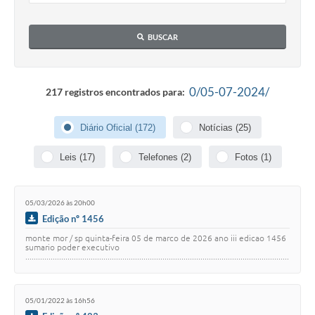
Diário Oficial
BUSCAR
Arquivos para Download
Links
0/05-07-2024/
217 registros encontrados para:
Telefones Úteis
Diário Oficial (172)
Notícias (25)
SIC
Leis (17)
Telefones (2)
Fotos (1)
05/03/2026 às 20h00
Edição nº 1456
monte mor / sp quinta-feira 05 de marco de 2026 ano iii edicao 1456
sumario poder executivo
.............................................................................................................................
...…
05/01/2022 às 16h56