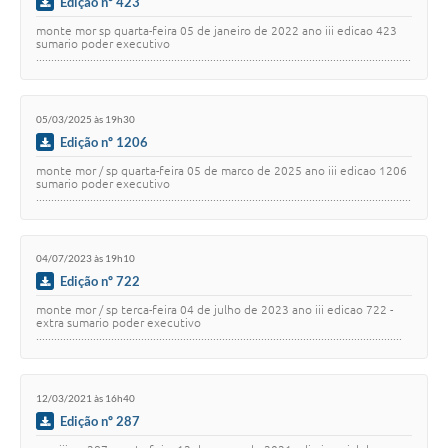
Edição nº 423
monte mor sp quarta-feira 05 de janeiro de 2022 ano iii edicao 423
sumario poder executivo
.............................................................................................................................
....…
05/03/2025 às 19h30
Edição nº 1206
monte mor / sp quarta-feira 05 de marco de 2025 ano iii edicao 1206
sumario poder executivo
.............................................................................................................................
...…
04/07/2023 às 19h10
Edição nº 722
monte mor / sp terca-feira 04 de julho de 2023 ano iii edicao 722 -
extra sumario poder executivo
..........................................................................................................................
…
12/03/2021 às 16h40
Edição nº 287