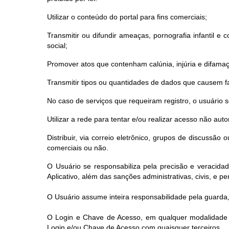
Utilizar o conteúdo do portal para fins comerciais;
Transmitir ou difundir ameaças, pornografia infantil e co
social;
Promover atos que contenham calúnia, injúria e difama
Transmitir tipos ou quantidades de dados que causem fa
No caso de serviços que requeiram registro, o usuário
Utilizar a rede para tentar e/ou realizar acesso não au
Distribuir, via correio eletrônico, grupos de discussã
comerciais ou não.
O Usuário se responsabiliza pela precisão e veracida
Aplicativo, além das sanções administrativas, civis, e pen
O Usuário assume inteira responsabilidade pela guarda,
O Login e Chave de Acesso, em qualquer modalidade d
Login e/ou Chave de Acesso com quaisquer terceiros.