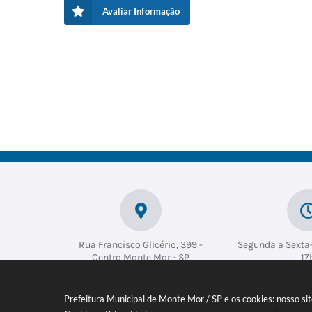
Avaliar Informação
Rua Francisco Glicério, 399 -
Segunda a Sexta-
Centro Monte Mor - SP
17
Prefeitura Municipal de Monte Mor / SP e os cookies: nosso s
Versã