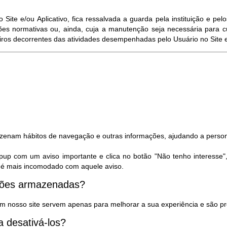
ite e/ou Aplicativo, fica ressalvada a guarda pela instituição e p
es normativas ou, ainda, cuja a manutenção seja necessária para c
eiros decorrentes das atividades desempenhadas pelo Usuário no Site e/
azenam hábitos de navegação e outras informações, ajudando a person
pup com um aviso importante e clica no botão "Não tenho interesse"
ão é mais incomodado com aquele aviso.
ações armazenadas?
m nosso site servem apenas para melhorar a sua experiência e são pr
 desativá-los?