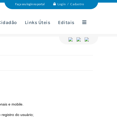
Login / Cadastro
Faça seu login no portal
 Cidadão
Links Úteis
Editais
onais e mobile.
 registro do usuário;