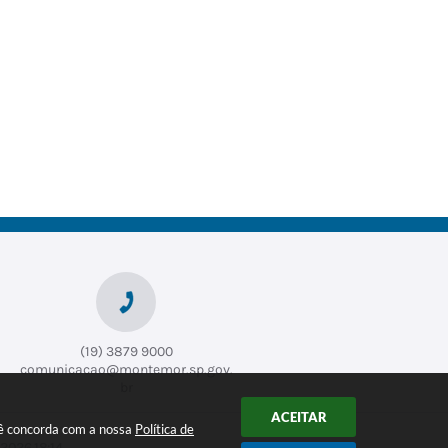
(19) 3879 9000
comunicacao@montemor.sp.gov.
br
ACEITAR
ocê concorda com a nossa
Política de
2026 18:14