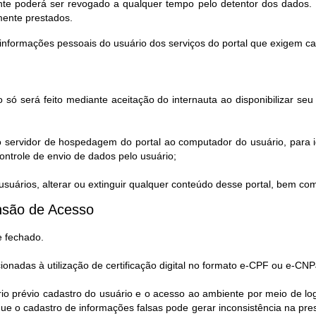
te poderá ser revogado a qualquer tempo pelo detentor dos dados. 
mente prestados.
informações pessoais do usuário dos serviços do portal que exigem c
 só será feito mediante aceitação do internauta ao disponibilizar s
o servidor de hospedagem do portal ao computador do usuário, para i
ntrole de envio de dados pelo usuário;
uários, alterar ou extinguir qualquer conteúdo desse portal, bem co
são de Acesso​
e fechado.
cionadas à utilização de certificação digital no formato e-CPF ou e-CNP
rio prévio cadastro do usuário e o acesso ao ambiente por meio de l
e o cadastro de informações falsas pode gerar inconsistência na pr