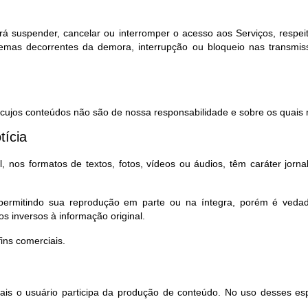
rá suspender, cancelar ou interromper o acesso aos Serviços, respeita
lemas decorrentes da demora, interrupção ou bloqueio nas transmi
, cujos conteúdos não são de nossa responsabilidade e sobre os quais n
tícia
 nos formatos de textos, fotos, vídeos ou áudios, têm caráter jorna
, permitindo sua reprodução em parte ou na íntegra, porém é ved
s inversos à informação original.
ns comerciais.
quais o usuário participa da produção de conteúdo. No uso desses es