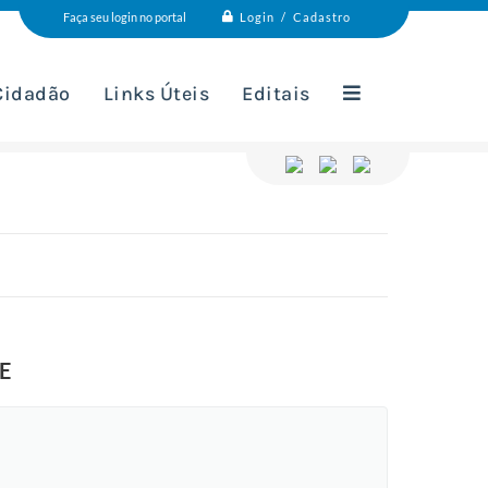
Login / Cadastro
Faça seu login no portal
 Cidadão
Links Úteis
Editais
E