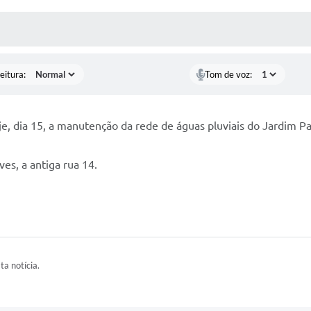
 MÍDIAS
RECEBA NOTÍCIAS
eitura:
Tom de voz:
je, dia 15, a manutenção da rede de águas pluviais do Jardim 
es, a antiga rua 14.
ta notícia.