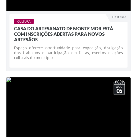
Há 3 dias
CULTURA
CASA DO ARTESANATO DE MONTE MOR ESTÁ
COM INSCRIÇÕES ABERTAS PARA NOVOS
ARTESÃOS
Espaço oferece oportunidade para exposição, divulgação
dos trabalhos e participação em feiras, eventos e ações
culturais do município
AGO
05