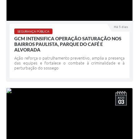
Há 5 dias
SEGURANÇA PÚBLICA
GCM INTENSIFICA OPERAÇÃO SATURAÇÃO NOS
BAIRROS PAULISTA, PARQUE DO CAFÉ E
ALVORADA
Ação reforça o patrulhamento preventivo, amplia a presença
das equipes e fortalece o combate à criminalidade e à
perturbação do sossego
AGO
03