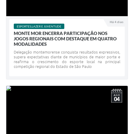
Há 4 dias
ESPORTES,LAZER E JUVENTUDE
MONTE MOR ENCERRA PARTICIPAÇÃO NOS
JOGOS REGIONAIS COM DESTAQUE EM QUATRO
MODALIDADES ​
Delegação montemorense conquista resultados expressivos,
supera expectativas diante de municípios de maior porte e
reafirma o crescimento do esporte local na principal
competição regional do Estado de São Paulo
AGO
04