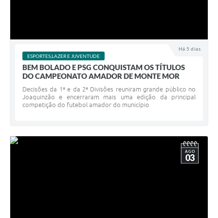
Há 5 dias
ESPORTES,LAZER E JUVENTUDE
BEM BOLADO E PSG CONQUISTAM OS TÍTULOS
DO CAMPEONATO AMADOR DE MONTE MOR
Decisões da 1ª e da 2ª Divisões reuniram grande público no
Joaquinzão e encerraram mais uma edição da principal
competição do futebol amador do município
AGO
03