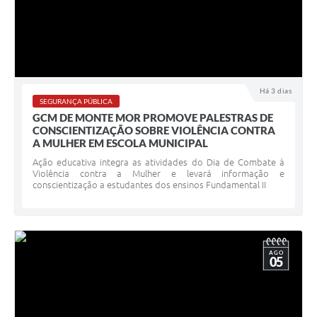
Há 3 dias
SEGURANÇA PÚBLICA
GCM DE MONTE MOR PROMOVE PALESTRAS DE
CONSCIENTIZAÇÃO SOBRE VIOLÊNCIA CONTRA
A MULHER EM ESCOLA MUNICIPAL
Ação educativa integra as atividades do Dia de Combate à
Violência contra a Mulher e levará informação e
conscientização a estudantes dos ensinos Fundamental II
AGO
05