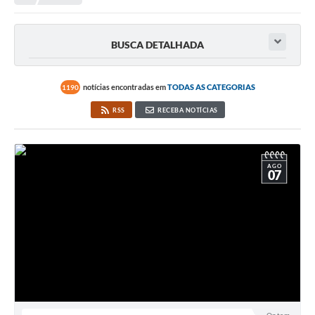
Transparência
Portal do Cidadão
BUSCA DETALHADA
Links Úteis
Editais
notícias encontradas em
TODAS AS CATEGORIAS
1190
RSS
RECEBA NOTÍCIAS
A Prefeitura
Ouvidoria
AGO
Contato
07
Contratos
Legislação
Audiências Públicas
Plano Diretor - Projetos
Carta de Serviços