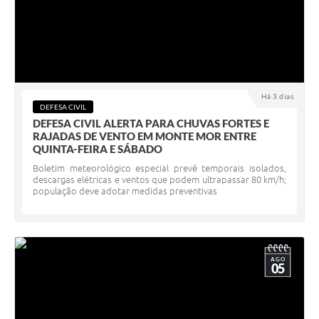
Há 3 dias
DEFESA CIVIL
DEFESA CIVIL ALERTA PARA CHUVAS FORTES E
RAJADAS DE VENTO EM MONTE MOR ENTRE
QUINTA-FEIRA E SÁBADO
Boletim meteorológico especial prevê temporais isolados,
descargas elétricas e ventos que podem ultrapassar 80 km/h;
população deve adotar medidas preventivas
AGO
05