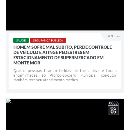
Há 3 dias
SAÚDE
SEGURANÇA PÚBLICA
HOMEM SOFRE MAL SÚBITO, PERDE CONTROLE
DE VEÍCULO E ATINGE PEDESTRES EM
ESTACIONAMENTO DE SUPERMERCADO EM
MONTE MOR
Quatro pessoas ficaram feridas de forma leve e foram
encaminhadas ao Pronto-Socorro Municipal; condutor
também recebeu atendimento médico
AGO
05