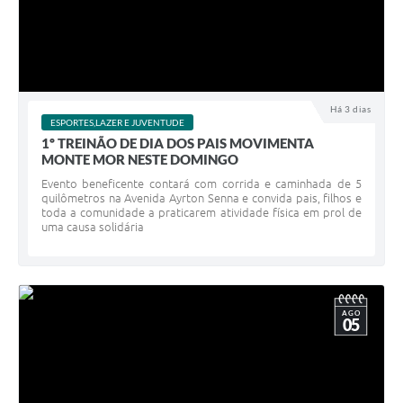
Há 3 dias
ESPORTES,LAZER E JUVENTUDE
1º TREINÃO DE DIA DOS PAIS MOVIMENTA
MONTE MOR NESTE DOMINGO
Evento beneficente contará com corrida e caminhada de 5
quilômetros na Avenida Ayrton Senna e convida pais, filhos e
toda a comunidade a praticarem atividade física em prol de
uma causa solidária
AGO
05