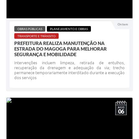
Ontem
OBRAS PÚBLICAS
PLANEJAMENTO E OBRAS
TRANSPORTE E TRÂNSITO
PREFEITURA REALIZA MANUTENÇÃO NA
ESTRADA DO MAGOGA PARA MELHORAR
SEGURANÇA E MOBILIDADE
Intervenções incluem limpeza, retirada de entulhos,
recuperação da drenagem e adequação da via; trecho
permanece temporariamente interditado durante a execução
dos serviços
AGO
06