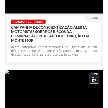
Há 5 dias
TRANSPORTE E TRÂNSITO
CAMPANHA DE CONSCIENTIZAÇÃO ALERTA
MOTORISTAS SOBRE OS RISCOS DA
COMBINAÇÃO ENTRE ÁLCOOL E DIREÇÃO EM
MONTE MOR
Ações educativas foram realizadas no último dia 31 em
diferentes pontos da cidade e reforçaram a importância da
direção responsável para a preservação da vida
AGO
03