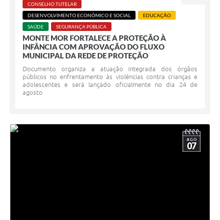
CONSELHO TUTELAR
DESENVOLVIMENTO ECONÔMICO E SOCIAL
EDUCAÇÃO
SAÚDE
SEGURANÇA PÚBLICA
MONTE MOR FORTALECE A PROTEÇÃO À
INFÂNCIA COM APROVAÇÃO DO FLUXO
MUNICIPAL DA REDE DE PROTEÇÃO
Documento organiza a atuação integrada dos órgãos
públicos no enfrentamento às violências contra crianças e
adolescentes e será lançado oficialmente no dia 24 de
agosto
AGO
07