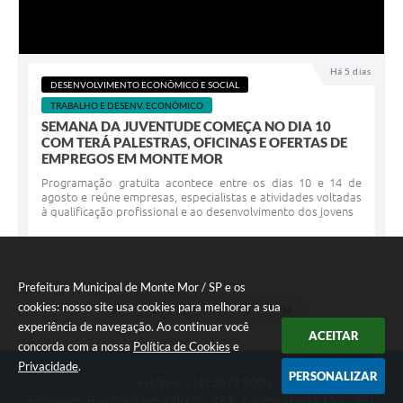
Há 5 dias
DESENVOLVIMENTO ECONÔMICO E SOCIAL
TRABALHO E DESENV. ECONÔMICO
SEMANA DA JUVENTUDE COMEÇA NO DIA 10
COM TERÁ PALESTRAS, OFICINAS E OFERTAS DE
EMPREGOS EM MONTE MOR
Programação gratuita acontece entre os dias 10 e 14 de
agosto e reúne empresas, especialistas e atividades voltadas
à qualificação profissional e ao desenvolvimento dos jovens
Prefeitura Municipal de Monte Mor / SP e os
cookies: nosso site usa cookies para melhorar a sua
experiência de navegação. Ao continuar você
ACEITAR
concorda com a nossa
Política de Cookies
e
Privacidade
.
PERSONALIZAR
Telefone: (19) 3879 9000
Endereço: Rua Francisco Glicério, 399 - Centro Monte Mor - SP |