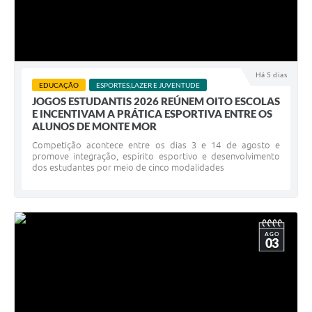
Há 5 dias
EDUCAÇÃO
ESPORTES,LAZER E JUVENTUDE
JOGOS ESTUDANTIS 2026 REÚNEM OITO ESCOLAS
E INCENTIVAM A PRÁTICA ESPORTIVA ENTRE OS
ALUNOS DE MONTE MOR
Competição acontece entre os dias 3 e 14 de agosto e
promove integração, espírito esportivo e desenvolvimento
dos estudantes por meio de cinco modalidades
AGO
03