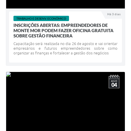
Há 3 dias
TRABALHO E DESENV. ECONÔMICO
INSCRIÇÕES ABERTAS: EMPREENDEDORES DE
MONTE MOR PODEM FAZER OFICINA GRATUITA
SOBRE GESTÃO FINANCEIRA
Capacitação será realizada no dia 26 de agosto e vai orientar
empresários e futuros empreendedores sobre como
organizar as finanças e fortalecer a gestão dos negócios
AGO
04