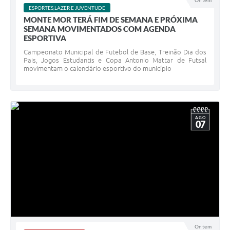
Ontem
ESPORTES,LAZER E JUVENTUDE
Diário Oficial
MONTE MOR TERÁ FIM DE SEMANA E PRÓXIMA
SEMANA MOVIMENTADOS COM AGENDA
Arquivos para Download
ESPORTIVA
Campeonato Municipal de Futebol de Base, Treinão Dia dos
Links
Pais, Jogos Estudantis e Copa Antonio Mattar de Futsal
movimentam o calendário esportivo do município
Telefones Úteis
SIC
AGO
07
Ontem