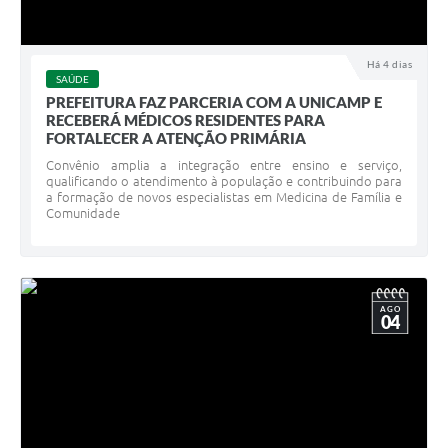
Há 4 dias
SAÚDE
PREFEITURA FAZ PARCERIA COM A UNICAMP E
RECEBERÁ MÉDICOS RESIDENTES PARA
FORTALECER A ATENÇÃO PRIMÁRIA
Convênio amplia a integração entre ensino e serviço,
qualificando o atendimento à população e contribuindo para
a formação de novos especialistas em Medicina de Família e
Comunidade
AGO
04