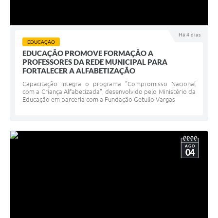
Há 4 dias
EDUCAÇÃO
EDUCAÇÃO PROMOVE FORMAÇÃO A
PROFESSORES DA REDE MUNICIPAL PARA
FORTALECER A ALFABETIZAÇÃO
Capacitação integra o programa "Compromisso Nacional
com a Criança Alfabetizada", desenvolvido pelo Ministério da
Educação em parceria com a Fundação Getulio Vargas
AGO
04