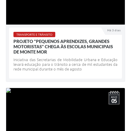
Há 3 dias
TRANSPORTE E TRÂNSITO
PROJETO "PEQUENOS APRENDIZES, GRANDES
MOTORISTAS" CHEGA ÀS ESCOLAS MUNICIPAIS
DE MONTE MOR
Iniciativa das Secretarias de Mobilidade Urbana e Educação
levará educação para o trânsito a cerca de mil estudantes da
rede municipal durante o mês de agosto
AGO
05