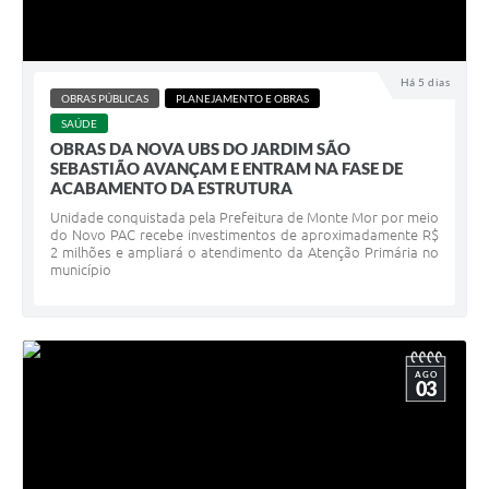
Há 5 dias
OBRAS PÚBLICAS
PLANEJAMENTO E OBRAS
SAÚDE
OBRAS DA NOVA UBS DO JARDIM SÃO
SEBASTIÃO AVANÇAM E ENTRAM NA FASE DE
ACABAMENTO DA ESTRUTURA
Unidade conquistada pela Prefeitura de Monte Mor por meio
do Novo PAC recebe investimentos de aproximadamente R$
2 milhões e ampliará o atendimento da Atenção Primária no
município
AGO
03