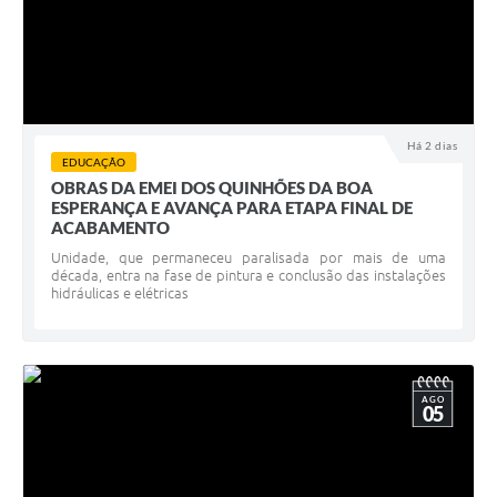
Há 2 dias
EDUCAÇÃO
OBRAS DA EMEI DOS QUINHÕES DA BOA
ESPERANÇA E AVANÇA PARA ETAPA FINAL DE
ACABAMENTO
Unidade, que permaneceu paralisada por mais de uma
década, entra na fase de pintura e conclusão das instalações
hidráulicas e elétricas
AGO
05