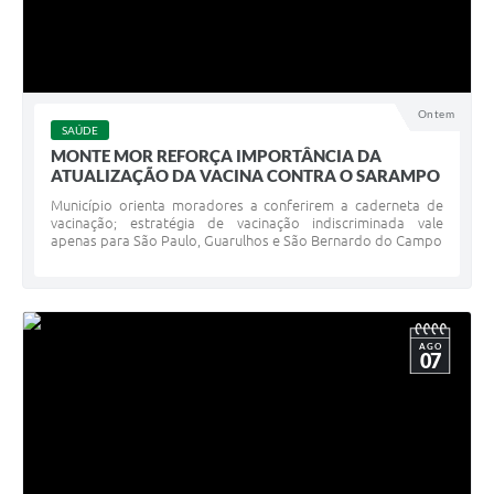
Ontem
SAÚDE
MONTE MOR REFORÇA IMPORTÂNCIA DA
ATUALIZAÇÃO DA VACINA CONTRA O SARAMPO
Município orienta moradores a conferirem a caderneta de
vacinação; estratégia de vacinação indiscriminada vale
apenas para São Paulo, Guarulhos e São Bernardo do Campo
AGO
07