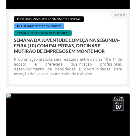
Ontem
DESENVOLVIMENTO ECONÔMICO E SOCIAL
PLANEJAMENTO ECONÔMICO
TRABALHO E DESENV. ECONÔMICO
SEMANA DA JUVENTUDE COMEÇA NA SEGUNDA-
FEIRA (10) COM PALESTRAS, OFICINAS E
MUTIRÃO DE EMPREGOS EM MONTE MOR
Programação gratuita será realizada entre os dias 10 e 14 de
agosto e oferecerá qualificação profissional,
desenvolvimento de habilidades e oportunidades para
inserção dos jovens no mercado de trabalho
AGO
07