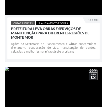
Há 4 dias
OBRAS PÚBLICAS
PLANEJAMENTO E OBRAS
PREFEITURA LEVA OBRAS E SERVIÇOS DE
MANUTENÇÃO PARA DIFERENTES REGIÕES DE
MONTE MOR
Ações da Secretaria de Planejamento e Obras contemplam
drenagem, recuperação de vias, manutenção de pontes,
calçadas e melhorias na infraestrutura urbana
AGO
03