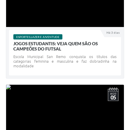
Há 3 dias
ESPORTES,LAZER E JUVENTUDE
JOGOS ESTUDANTIS: VEJA QUEM SÃO OS
CAMPEÕES DO FUTSAL
Escola Municipal San Remo conquista os títulos das
categorias feminina e masculina e faz dobradinha na
modalidade
AGO
05