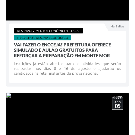
Há 3 dias
DESENVOLVIMENTO ECONÔMICO E SOCIAL
TRABALHO E DESENV. ECONÔMICO
VAI FAZER O ENCCEJA? PREFEITURA OFERECE
SIMULADO E AULÃO GRATUITOS PARA
REFORÇAR A PREPARAÇÃO EM MONTE MOR
Inscrições já estão abertas para as atividades, que serão
realizadas nos dias 8 e 16 de agosto e ajudarão os
candidatos na reta final antes da prova nacional
AGO
05