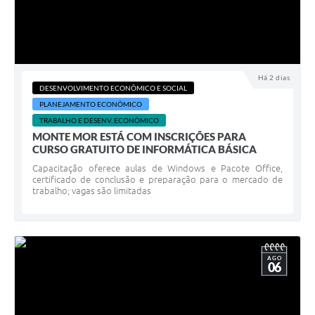
Há 2 dias
DESENVOLVIMENTO ECONÔMICO E SOCIAL
PLANEJAMENTO ECONÔMICO
TRABALHO E DESENV. ECONÔMICO
MONTE MOR ESTÁ COM INSCRIÇÕES PARA
CURSO GRATUITO DE INFORMÁTICA BÁSICA
Capacitação oferece aulas de Windows e Pacote Office,
certificado de conclusão e preparação para o mercado de
trabalho; vagas são limitadas
AGO
06