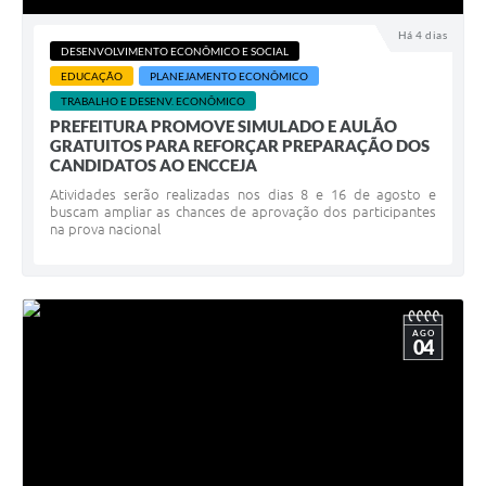
Há 4 dias
DESENVOLVIMENTO ECONÔMICO E SOCIAL
EDUCAÇÃO
PLANEJAMENTO ECONÔMICO
TRABALHO E DESENV. ECONÔMICO
PREFEITURA PROMOVE SIMULADO E AULÃO
GRATUITOS PARA REFORÇAR PREPARAÇÃO DOS
CANDIDATOS AO ENCCEJA
Atividades serão realizadas nos dias 8 e 16 de agosto e
buscam ampliar as chances de aprovação dos participantes
na prova nacional
AGO
04