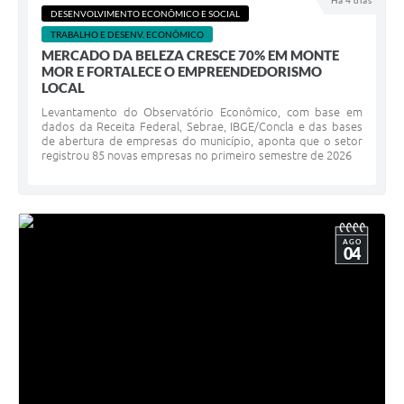
Há 4 dias
DESENVOLVIMENTO ECONÔMICO E SOCIAL
TRABALHO E DESENV. ECONÔMICO
MERCADO DA BELEZA CRESCE 70% EM MONTE
MOR E FORTALECE O EMPREENDEDORISMO
LOCAL
Levantamento do Observatório Econômico, com base em
dados da Receita Federal, Sebrae, IBGE/Concla e das bases
de abertura de empresas do município, aponta que o setor
registrou 85 novas empresas no primeiro semestre de 2026
AGO
04