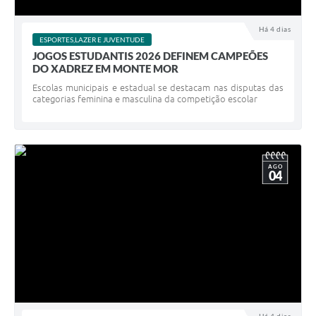
Há 4 dias
ESPORTES,LAZER E JUVENTUDE
JOGOS ESTUDANTIS 2026 DEFINEM CAMPEÕES
DO XADREZ EM MONTE MOR
Escolas municipais e estadual se destacam nas disputas das
categorias feminina e masculina da competição escolar
AGO
04