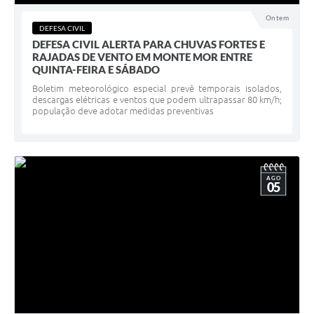
Ontem
DEFESA CIVIL
DEFESA CIVIL ALERTA PARA CHUVAS FORTES E
RAJADAS DE VENTO EM MONTE MOR ENTRE
QUINTA-FEIRA E SÁBADO
Boletim meteorológico especial prevê temporais isolados,
descargas elétricas e ventos que podem ultrapassar 80 km/h;
população deve adotar medidas preventivas
AGO
05