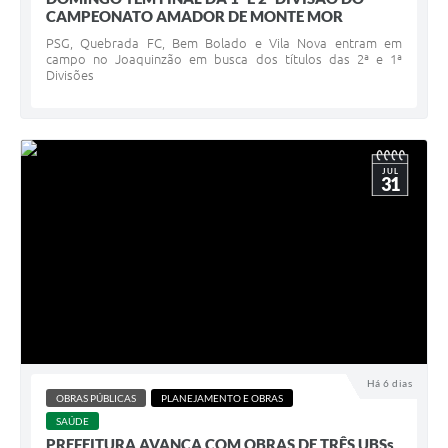
CAMPEONATO AMADOR DE MONTE MOR
PSG, Quebrada FC, Bem Bolado e Vila Nova entram em
campo no Joaquinzão em busca dos títulos das 2ª e 1ª
Divisões
JUL
31
Há 6 dias
OBRAS PÚBLICAS
PLANEJAMENTO E OBRAS
SAÚDE
PREFEITURA AVANÇA COM OBRAS DE TRÊS UBSs