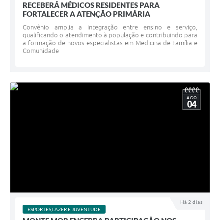
RECEBERÁ MÉDICOS RESIDENTES PARA
FORTALECER A ATENÇÃO PRIMÁRIA
Convênio amplia a integração entre ensino e serviço,
qualificando o atendimento à população e contribuindo para
a formação de novos especialistas em Medicina de Família e
Comunidade
AGO
04
Há 2 dias
ESPORTES,LAZER E JUVENTUDE