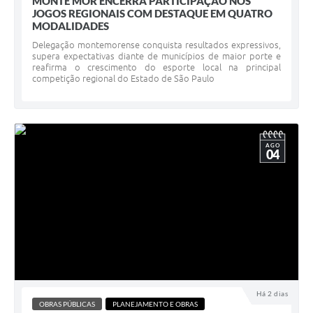
MONTE MOR ENCERRA PARTICIPAÇÃO NOS
JOGOS REGIONAIS COM DESTAQUE EM QUATRO
MODALIDADES ​
Delegação montemorense conquista resultados expressivos,
supera expectativas diante de municípios de maior porte e
reafirma o crescimento do esporte local na principal
competição regional do Estado de São Paulo
AGO
04
Há 2 dias
OBRAS PÚBLICAS
PLANEJAMENTO E OBRAS