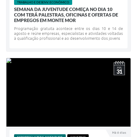
TRABALHO E DESENV. ECONÔMICO
SEMANA DA JUVENTUDE COMEÇA NO DIA 10
COM TERÁ PALESTRAS, OFICINAS E OFERTAS DE
EMPREGOS EM MONTE MOR
Programação gratuita acontece entre os dias 10 e 14 de
agosto e reúne empresas, especialistas e atividades voltadas
à qualificação profissional e ao desenvolvimento dos jovens
JUL
31
Há 6 dias