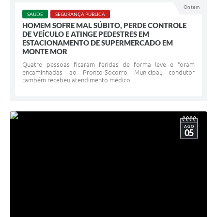
Ontem
SAÚDE
SEGURANÇA PÚBLICA
HOMEM SOFRE MAL SÚBITO, PERDE CONTROLE
DE VEÍCULO E ATINGE PEDESTRES EM
ESTACIONAMENTO DE SUPERMERCADO EM
MONTE MOR
Quatro pessoas ficaram feridas de forma leve e foram
encaminhadas ao Pronto-Socorro Municipal; condutor
também recebeu atendimento médico
AGO
05