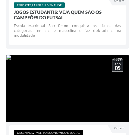
Ontem
ESPORTES,LAZER E JUVENTUDE
JOGOS ESTUDANTIS: VEJA QUEM SÃO OS
CAMPEÕES DO FUTSAL
Escola Municipal San Remo conquista os títulos das
categorias feminina e masculina e faz dobradinha na
modalidade
AGO
05
Ontem
DESENVOLVIMENTO ECONÔMICO E SOCIAL