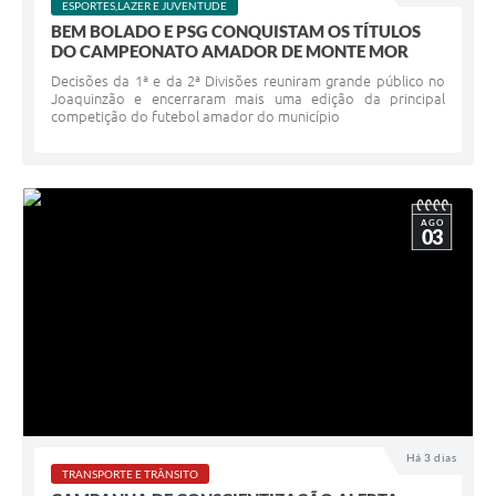
ESPORTES,LAZER E JUVENTUDE
BEM BOLADO E PSG CONQUISTAM OS TÍTULOS
DO CAMPEONATO AMADOR DE MONTE MOR
Decisões da 1ª e da 2ª Divisões reuniram grande público no
Joaquinzão e encerraram mais uma edição da principal
competição do futebol amador do município
AGO
03
Há 3 dias
TRANSPORTE E TRÂNSITO