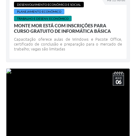
Há 12 horas
DESENVOLVIMENTO ECONÔMICO E SOCIAL
Diário Oficial
PLANEJAMENTO ECONÔMICO
TRABALHO E DESENV. ECONÔMICO
Arquivos para Download
MONTE MOR ESTÁ COM INSCRIÇÕES PARA
CURSO GRATUITO DE INFORMÁTICA BÁSICA
Links
Capacitação oferece aulas de Windows e Pacote Office,
Telefones Úteis
certificado de conclusão e preparação para o mercado de
trabalho; vagas são limitadas
SIC
AGO
06