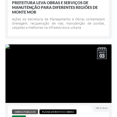
PREFEITURA LEVA OBRAS E SERVIÇOS DE
MANUTENÇÃO PARA DIFERENTES REGIÕES DE
MONTE MOR
Ações da Secretaria de Planejamento e Obras contemplam
drenagem, recuperação de vias, manutenção de pontes,
calçadas e melhorias na infraestrutura urbana
AGO
03
Há 3 dias
OBRAS PÚBLICAS
PLANEJAMENTO E OBRAS