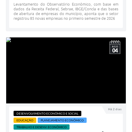
Levantamento do Observatório Econômico, com base em
dados da Receita Federal, Sebrae, IBGE/Concla e das bases
de abertura de empresas do município, aponta que o setor
registrou 85 novas empresas no primeiro semestre de 2026
AGO
04
Há 2 dias
DESENVOLVIMENTO ECONÔMICO E SOCIAL
EDUCAÇÃO
PLANEJAMENTO ECONÔMICO
TRABALHO E DESENV. ECONÔMICO