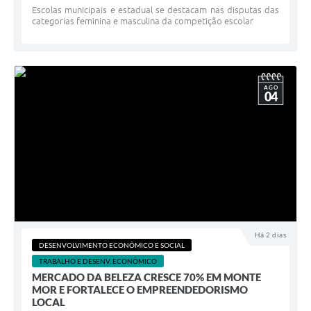
Escolas municipais e estadual se destacam nas disputas das
categorias feminina e masculina da competição escolar
AGO
04
Há 2 dias
DESENVOLVIMENTO ECONÔMICO E SOCIAL
TRABALHO E DESENV. ECONÔMICO
MERCADO DA BELEZA CRESCE 70% EM MONTE
MOR E FORTALECE O EMPREENDEDORISMO
LOCAL