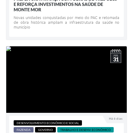
E REFORÇA INVESTIMENTOS NA SAÚDE DE
MONTE MOR
Novas unidades conquistadas por meio do PAC e retomada
de obra histórica ampliam a infraestrutura da saúde no
município
JUL
31
Há 6 dias
DESENVOLVIMENTO ECONÔMICO E SOCIAL
FAZENDA
GOVERNO
TRABALHO E DESENV. ECONÔMICO