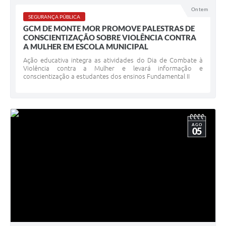
Ontem
SEGURANÇA PÚBLICA
GCM DE MONTE MOR PROMOVE PALESTRAS DE
CONSCIENTIZAÇÃO SOBRE VIOLÊNCIA CONTRA
A MULHER EM ESCOLA MUNICIPAL
Ação educativa integra as atividades do Dia de Combate à
Violência contra a Mulher e levará informação e
conscientização a estudantes dos ensinos Fundamental II
AGO
05