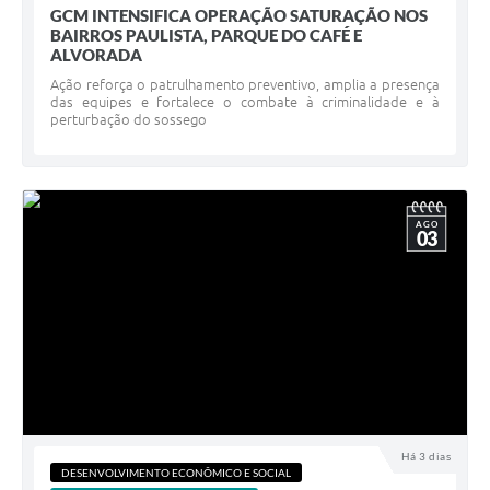
GCM INTENSIFICA OPERAÇÃO SATURAÇÃO NOS
BAIRROS PAULISTA, PARQUE DO CAFÉ E
ALVORADA
Ação reforça o patrulhamento preventivo, amplia a presença
das equipes e fortalece o combate à criminalidade e à
perturbação do sossego
AGO
03
Há 3 dias
DESENVOLVIMENTO ECONÔMICO E SOCIAL