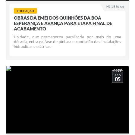
Há 18 horas
EDUCAÇÃO
OBRAS DA EMEI DOS QUINHÕES DA BOA
ESPERANÇA E AVANÇA PARA ETAPA FINAL DE
ACABAMENTO
Unidade, que permaneceu paralisada por mais de uma
década, entra na fase de pintura e conclusão das instalações
hidráulicas e elétricas
AGO
05