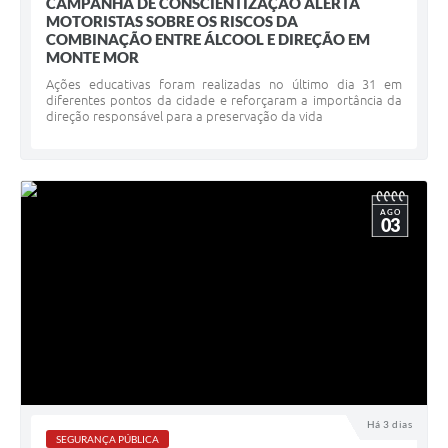
CAMPANHA DE CONSCIENTIZAÇÃO ALERTA
MOTORISTAS SOBRE OS RISCOS DA
COMBINAÇÃO ENTRE ÁLCOOL E DIREÇÃO EM
MONTE MOR
Ações educativas foram realizadas no último dia 31 em
diferentes pontos da cidade e reforçaram a importância da
direção responsável para a preservação da vida
AGO
03
Há 3 dias
SEGURANÇA PÚBLICA