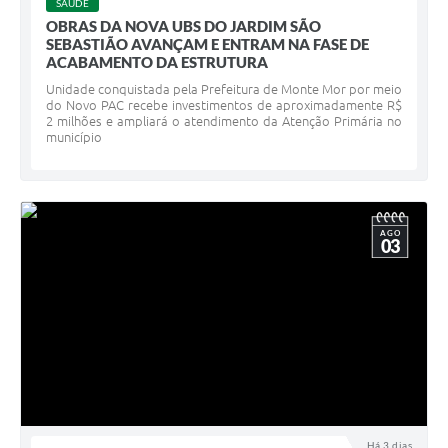
SAÚDE
OBRAS DA NOVA UBS DO JARDIM SÃO
SEBASTIÃO AVANÇAM E ENTRAM NA FASE DE
ACABAMENTO DA ESTRUTURA
Unidade conquistada pela Prefeitura de Monte Mor por meio
do Novo PAC recebe investimentos de aproximadamente R$
2 milhões e ampliará o atendimento da Atenção Primária no
município
AGO
03
Há 3 dias