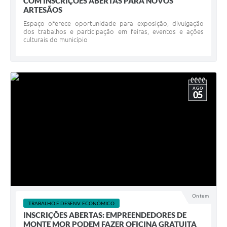
COM INSCRIÇÕES ABERTAS PARA NOVOS
ARTESÃOS
Espaço oferece oportunidade para exposição, divulgação
dos trabalhos e participação em feiras, eventos e ações
culturais do município
AGO
05
Ontem
TRABALHO E DESENV. ECONÔMICO
INSCRIÇÕES ABERTAS: EMPREENDEDORES DE
MONTE MOR PODEM FAZER OFICINA GRATUITA