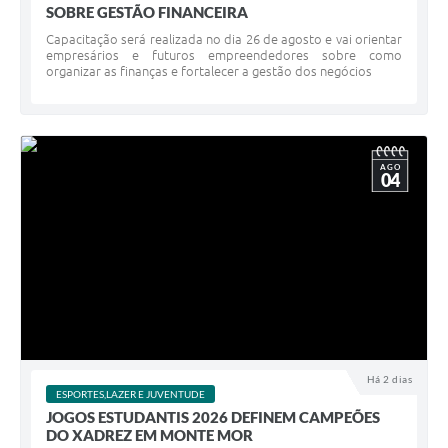
SOBRE GESTÃO FINANCEIRA
Capacitação será realizada no dia 26 de agosto e vai orientar
empresários e futuros empreendedores sobre como
organizar as finanças e fortalecer a gestão dos negócios
AGO
04
Há 2 dias
ESPORTES,LAZER E JUVENTUDE
JOGOS ESTUDANTIS 2026 DEFINEM CAMPEÕES
DO XADREZ EM MONTE MOR