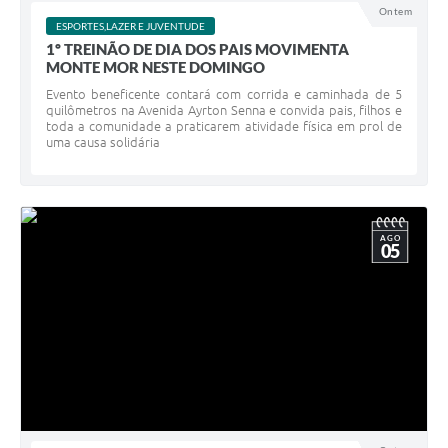
Ontem
ESPORTES,LAZER E JUVENTUDE
1º TREINÃO DE DIA DOS PAIS MOVIMENTA
MONTE MOR NESTE DOMINGO
Evento beneficente contará com corrida e caminhada de 5
quilômetros na Avenida Ayrton Senna e convida pais, filhos e
toda a comunidade a praticarem atividade física em prol de
uma causa solidária
AGO
05