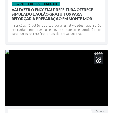
TRABALHO E DESENV. ECONÔMICO
VAI FAZER O ENCCEJA? PREFEITURA OFERECE
SIMULADO E AULÃO GRATUITOS PARA
REFORÇAR A PREPARAÇÃO EM MONTE MOR
Inscrições já estão abertas para as atividades, que serão
realizadas nos dias 8 e 16 de agosto e ajudarão os
candidatos na reta final antes da prova nacional
AGO
05
Ontem