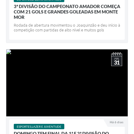
3ª DIVISÃO DO CAMPEONATO AMADOR COMEÇA
COM 21 GOLS E GRANDES GOLEADAS EM MONTE
MOR
Rodada de abertura movimentou o Joaquinzão e deu início à
competição com partidas de alto nível e muitos gols
JUL
31
Há 6 dias
ESPORTES,LAZER E JUVENTUDE
DOMINGO TEM FINAL DA 1ª E 2ª DIVISÃO DO