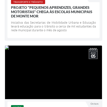
TRANSPORTE E TRÂNSITO
PROJETO "PEQUENOS APRENDIZES, GRANDES
MOTORISTAS" CHEGA ÀS ESCOLAS MUNICIPAIS
DE MONTE MOR
Iniciativa das Secretarias de Mobilidade Urbana e Educação
levará educação para o trânsito a cerca de mil estudantes da
rede municipal durante o mês de agosto
AGO
05
Ontem