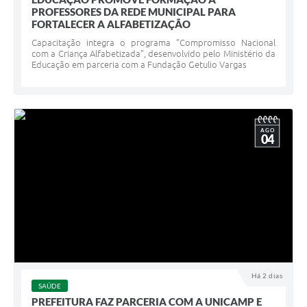
PROFESSORES DA REDE MUNICIPAL PARA
FORTALECER A ALFABETIZAÇÃO
Capacitação integra o programa "Compromisso Nacional
com a Criança Alfabetizada", desenvolvido pelo Ministério da
Educação em parceria com a Fundação Getulio Vargas
AGO
04
Há 2 dias
SAÚDE
PREFEITURA FAZ PARCERIA COM A UNICAMP E