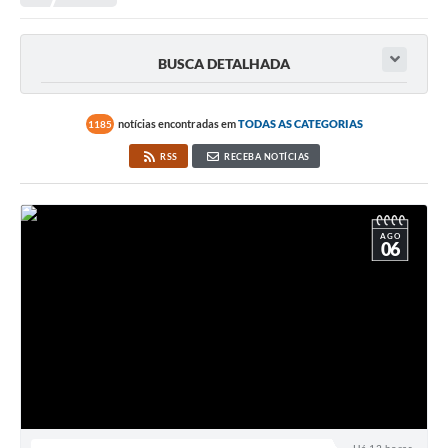
Transparência
Portal do Cidadão
BUSCA DETALHADA
Links Úteis
Editais
notícias encontradas em
TODAS AS CATEGORIAS
1185
RSS
RECEBA NOTÍCIAS
A Prefeitura
Ouvidoria
AGO
Contato
06
Contratos
Legislação
Audiências Públicas
Plano Diretor - Projetos
Carta de Serviços