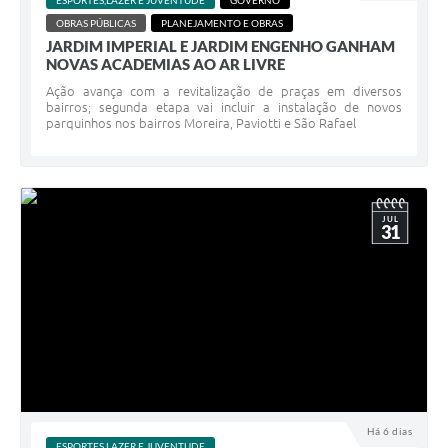
ESPORTES,LAZER E JUVENTUDE
GOVERNO
OBRAS PÚBLICAS
PLANEJAMENTO E OBRAS
JARDIM IMPERIAL E JARDIM ENGENHO GANHAM
NOVAS ACADEMIAS AO AR LIVRE
Ação avança com a revitalização de praças em diversos
bairros; segunda etapa vai incluir a instalação de novos
parquinhos nos bairros Moreira, Paviotti e São Rafael
JUL
31
Há 6 dias
ESPORTES,LAZER E JUVENTUDE