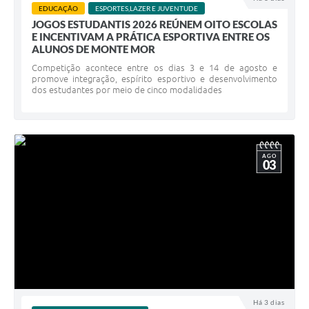
EDUCAÇÃO
ESPORTES,LAZER E JUVENTUDE
JOGOS ESTUDANTIS 2026 REÚNEM OITO ESCOLAS
E INCENTIVAM A PRÁTICA ESPORTIVA ENTRE OS
ALUNOS DE MONTE MOR
Competição acontece entre os dias 3 e 14 de agosto e
promove integração, espírito esportivo e desenvolvimento
dos estudantes por meio de cinco modalidades
AGO
03
Há 3 dias