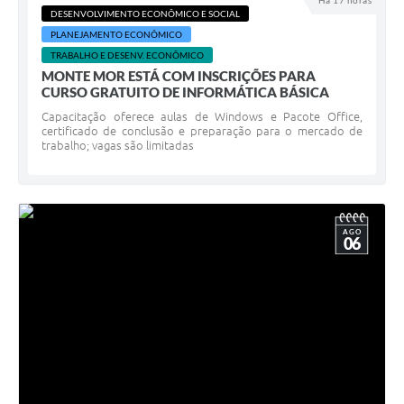
Há 17 horas
DESENVOLVIMENTO ECONÔMICO E SOCIAL
Diário Oficial
PLANEJAMENTO ECONÔMICO
TRABALHO E DESENV. ECONÔMICO
Arquivos para Download
MONTE MOR ESTÁ COM INSCRIÇÕES PARA
CURSO GRATUITO DE INFORMÁTICA BÁSICA
Links
Capacitação oferece aulas de Windows e Pacote Office,
Telefones Úteis
certificado de conclusão e preparação para o mercado de
trabalho; vagas são limitadas
SIC
AGO
06