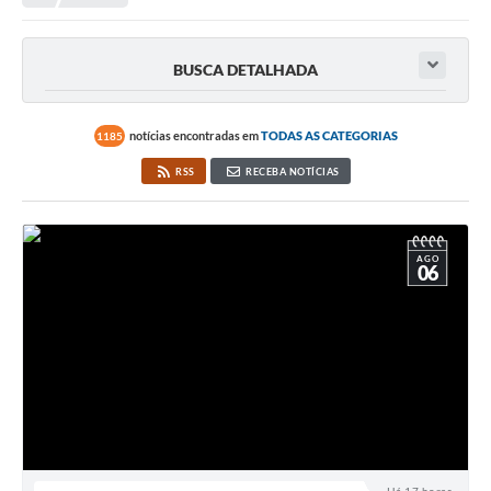
Transparência
Portal do Cidadão
BUSCA DETALHADA
Links Úteis
Editais
notícias encontradas em
TODAS AS CATEGORIAS
1185
RSS
RECEBA NOTÍCIAS
A Prefeitura
Ouvidoria
AGO
Contato
06
Contratos
Legislação
Audiências Públicas
Plano Diretor - Projetos
Carta de Serviços