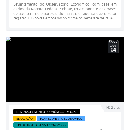
Levantamento do Observatório Econômico, com base em
dados da Receita Federal, Sebrae, IBGE/Concla e das bases
de abertura de empresas do município, aponta que o setor
registrou 85 novas empresas no primeiro semestre de 2026
AGO
04
Há 2 dias
DESENVOLVIMENTO ECONÔMICO E SOCIAL
EDUCAÇÃO
PLANEJAMENTO ECONÔMICO
TRABALHO E DESENV. ECONÔMICO