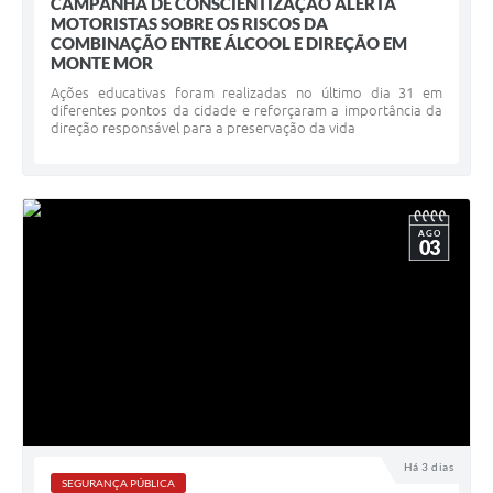
CAMPANHA DE CONSCIENTIZAÇÃO ALERTA
MOTORISTAS SOBRE OS RISCOS DA
COMBINAÇÃO ENTRE ÁLCOOL E DIREÇÃO EM
MONTE MOR
Ações educativas foram realizadas no último dia 31 em
diferentes pontos da cidade e reforçaram a importância da
direção responsável para a preservação da vida
AGO
03
Há 3 dias
SEGURANÇA PÚBLICA