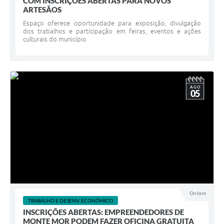
COM INSCRIÇÕES ABERTAS PARA NOVOS
ARTESÃOS
Espaço oferece oportunidade para exposição, divulgação
dos trabalhos e participação em feiras, eventos e ações
culturais do município
AGO
05
Ontem
TRABALHO E DESENV. ECONÔMICO
INSCRIÇÕES ABERTAS: EMPREENDEDORES DE
MONTE MOR PODEM FAZER OFICINA GRATUITA