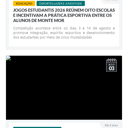
EDUCAÇÃO
ESPORTES,LAZER E JUVENTUDE
JOGOS ESTUDANTIS 2026 REÚNEM OITO ESCOLAS
E INCENTIVAM A PRÁTICA ESPORTIVA ENTRE OS
ALUNOS DE MONTE MOR
Competição acontece entre os dias 3 e 14 de agosto e
promove integração, espírito esportivo e desenvolvimento
dos estudantes por meio de cinco modalidades
AGO
03
Há 3 dias