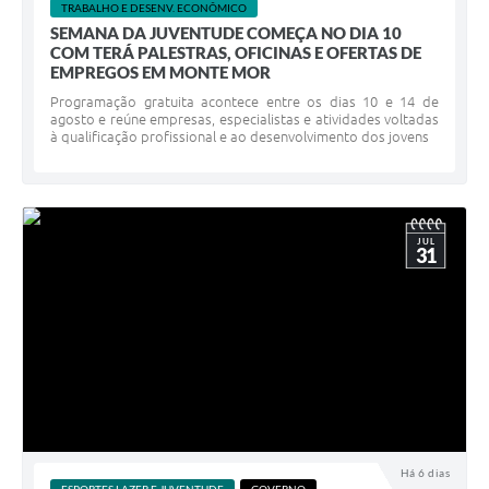
TRABALHO E DESENV. ECONÔMICO
SEMANA DA JUVENTUDE COMEÇA NO DIA 10
COM TERÁ PALESTRAS, OFICINAS E OFERTAS DE
EMPREGOS EM MONTE MOR
Programação gratuita acontece entre os dias 10 e 14 de
agosto e reúne empresas, especialistas e atividades voltadas
à qualificação profissional e ao desenvolvimento dos jovens
JUL
31
Há 6 dias