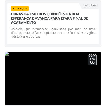
Há 23 horas
EDUCAÇÃO
OBRAS DA EMEI DOS QUINHÕES DA BOA
ESPERANÇA E AVANÇA PARA ETAPA FINAL DE
ACABAMENTO
Unidade, que permaneceu paralisada por mais de uma
década, entra na fase de pintura e conclusão das instalações
hidráulicas e elétricas
AGO
05