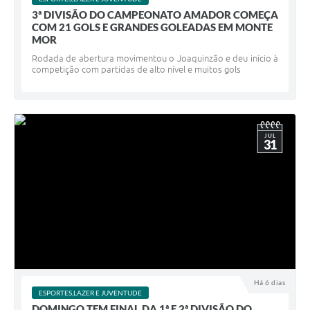
3ª DIVISÃO DO CAMPEONATO AMADOR COMEÇA
COM 21 GOLS E GRANDES GOLEADAS EM MONTE
MOR
Rodada de abertura movimentou o Joaquinzão e deu início à
competição com partidas de alto nível e muitos gols
JUL
31
Há 6 dias
ESPORTES,LAZER E JUVENTUDE
DOMINGO TEM FINAL DA 1ª E 2ª DIVISÃO DO