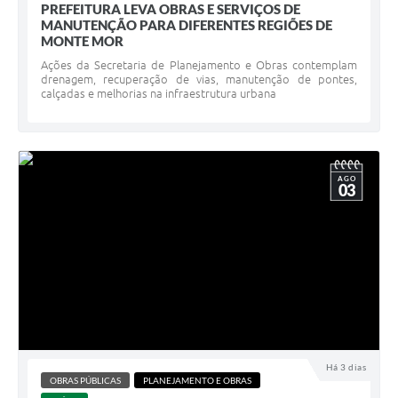
PREFEITURA LEVA OBRAS E SERVIÇOS DE
MANUTENÇÃO PARA DIFERENTES REGIÕES DE
MONTE MOR
Ações da Secretaria de Planejamento e Obras contemplam
drenagem, recuperação de vias, manutenção de pontes,
calçadas e melhorias na infraestrutura urbana
AGO
03
Há 3 dias
OBRAS PÚBLICAS
PLANEJAMENTO E OBRAS