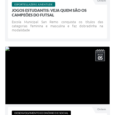
Ontem
ESPORTES,LAZER E JUVENTUDE
JOGOS ESTUDANTIS: VEJA QUEM SÃO OS
CAMPEÕES DO FUTSAL
Escola Municipal San Remo conquista os títulos das
categorias feminina e masculina e faz dobradinha na
modalidade
AGO
05
Ontem
DESENVOLVIMENTO ECONÔMICO E SOCIAL