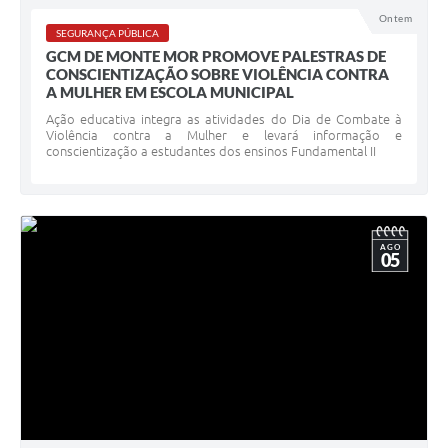
Ontem
SEGURANÇA PÚBLICA
GCM DE MONTE MOR PROMOVE PALESTRAS DE
CONSCIENTIZAÇÃO SOBRE VIOLÊNCIA CONTRA
A MULHER EM ESCOLA MUNICIPAL
Ação educativa integra as atividades do Dia de Combate à
Violência contra a Mulher e levará informação e
conscientização a estudantes dos ensinos Fundamental II
AGO
05