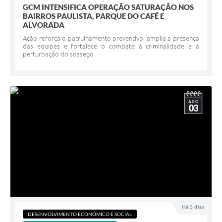
GCM INTENSIFICA OPERAÇÃO SATURAÇÃO NOS
BAIRROS PAULISTA, PARQUE DO CAFÉ E
ALVORADA
Ação reforça o patrulhamento preventivo, amplia a presença
das equipes e fortalece o combate à criminalidade e à
perturbação do sossego
AGO
03
Há 3 dias
DESENVOLVIMENTO ECONÔMICO E SOCIAL