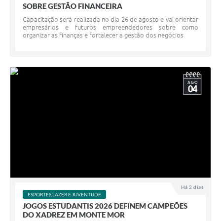
SOBRE GESTÃO FINANCEIRA
Capacitação será realizada no dia 26 de agosto e vai orientar
empresários e futuros empreendedores sobre como
organizar as finanças e fortalecer a gestão dos negócios
AGO
04
Há 2 dias
ESPORTES,LAZER E JUVENTUDE
JOGOS ESTUDANTIS 2026 DEFINEM CAMPEÕES
DO XADREZ EM MONTE MOR