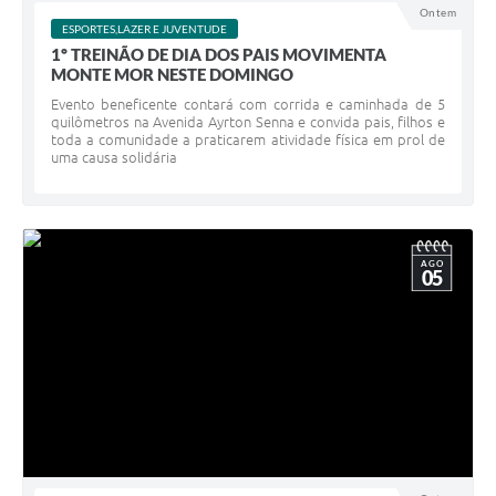
Ontem
ESPORTES,LAZER E JUVENTUDE
1º TREINÃO DE DIA DOS PAIS MOVIMENTA
MONTE MOR NESTE DOMINGO
Evento beneficente contará com corrida e caminhada de 5
quilômetros na Avenida Ayrton Senna e convida pais, filhos e
toda a comunidade a praticarem atividade física em prol de
uma causa solidária
AGO
05