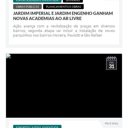
ESPORTES,LAZER E JUVENTUDE
GOVERNO
OBRAS PÚBLICAS
PLANEJAMENTO E OBRAS
JARDIM IMPERIAL E JARDIM ENGENHO GANHAM
NOVAS ACADEMIAS AO AR LIVRE
Ação avança com a revitalização de praças em diversos
bairros; segunda etapa vai incluir a instalação de novos
parquinhos nos bairros Moreira, Paviotti e São Rafael
JUL
31
Há 6 dias
ESPORTES,LAZER E JUVENTUDE