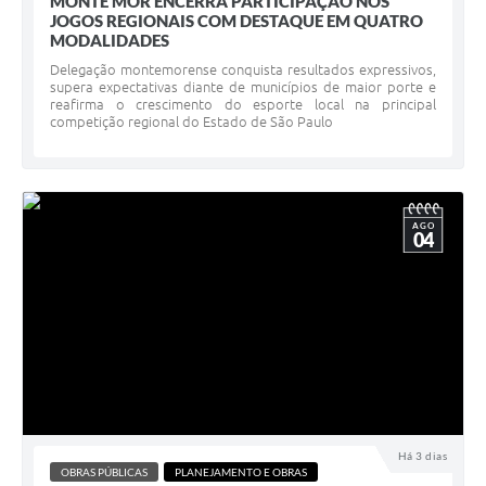
MONTE MOR ENCERRA PARTICIPAÇÃO NOS
JOGOS REGIONAIS COM DESTAQUE EM QUATRO
MODALIDADES ​
Delegação montemorense conquista resultados expressivos,
supera expectativas diante de municípios de maior porte e
reafirma o crescimento do esporte local na principal
competição regional do Estado de São Paulo
AGO
04
Há 3 dias
OBRAS PÚBLICAS
PLANEJAMENTO E OBRAS