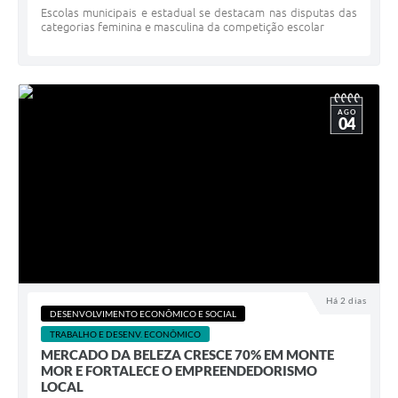
Escolas municipais e estadual se destacam nas disputas das
categorias feminina e masculina da competição escolar
AGO
04
Há 2 dias
DESENVOLVIMENTO ECONÔMICO E SOCIAL
TRABALHO E DESENV. ECONÔMICO
MERCADO DA BELEZA CRESCE 70% EM MONTE
MOR E FORTALECE O EMPREENDEDORISMO
LOCAL