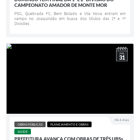
CAMPEONATO AMADOR DE MONTE MOR
PSG, Quebrada FC, Bem Bolado e Vila Nova entram em
campo no Joaquinzão em busca dos títulos das 2ª e 1ª
Divisões
JUL
31
Há 6 dias
OBRAS PÚBLICAS
PLANEJAMENTO E OBRAS
SAÚDE
PREFEITURA AVANÇA COM OBRAS DE TRÊS UBSs