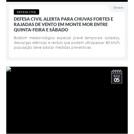
Ontem
DEFESA CIVIL
DEFESA CIVIL ALERTA PARA CHUVAS FORTES E
RAJADAS DE VENTO EM MONTE MOR ENTRE
QUINTA-FEIRA E SÁBADO
Boletim meteorológico especial prevê temporais isolados,
descargas elétricas e ventos que podem ultrapassar 80 km/h;
população deve adotar medidas preventivas
AGO
05