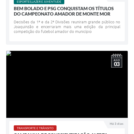
ESPORTES,LAZER E JUVENTUDE
BEM BOLADO E PSG CONQUISTAM OS TÍTULOS
DO CAMPEONATO AMADOR DE MONTE MOR
Decisões da 1ª e da 2ª Divisões reuniram grande público no
Joaquinzão e encerraram mais uma edição da principal
competição do futebol amador do município
AGO
03
Há 3 dias
TRANSPORTE E TRÂNSITO