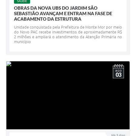
SAÚDE
OBRAS DA NOVA UBS DO JARDIM SÃO
SEBASTIÃO AVANÇAM E ENTRAM NA FASE DE
ACABAMENTO DA ESTRUTURA
Unidade conquistada pela Prefeitura de Monte Mor por meio
do Novo PAC recebe investimentos de aproximadamente R$
2 milhões e ampliará o atendimento da Atenção Primária no
município
AGO
03
Há 3 dias