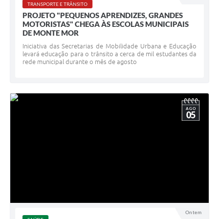
TRANSPORTE E TRÂNSITO
PROJETO "PEQUENOS APRENDIZES, GRANDES
MOTORISTAS" CHEGA ÀS ESCOLAS MUNICIPAIS
DE MONTE MOR
Iniciativa das Secretarias de Mobilidade Urbana e Educação
levará educação para o trânsito a cerca de mil estudantes da
rede municipal durante o mês de agosto
AGO
05
Ontem