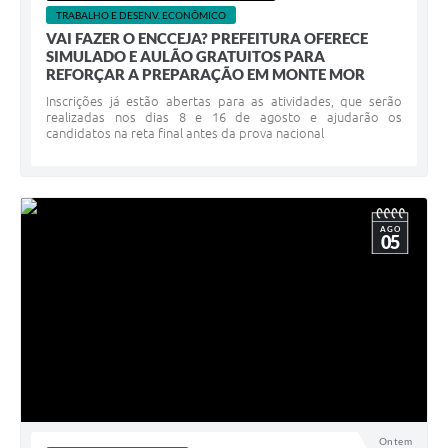
TRABALHO E DESENV. ECONÔMICO
VAI FAZER O ENCCEJA? PREFEITURA OFERECE
SIMULADO E AULÃO GRATUITOS PARA
REFORÇAR A PREPARAÇÃO EM MONTE MOR
Inscrições já estão abertas para as atividades, que serão
realizadas nos dias 8 e 16 de agosto e ajudarão os
candidatos na reta final antes da prova nacional
AGO
05
Ontem