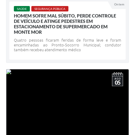
Ontem
SAÚDE
SEGURANÇA PÚBLICA
HOMEM SOFRE MAL SÚBITO, PERDE CONTROLE
DE VEÍCULO E ATINGE PEDESTRES EM
ESTACIONAMENTO DE SUPERMERCADO EM
MONTE MOR
Quatro pessoas ficaram feridas de forma leve e foram
encaminhadas ao Pronto-Socorro Municipal; condutor
também recebeu atendimento médico
AGO
05