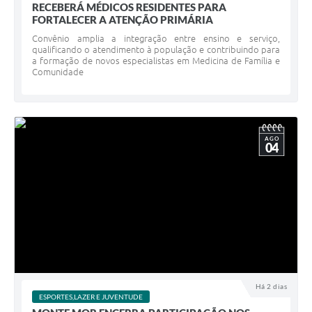
RECEBERÁ MÉDICOS RESIDENTES PARA
FORTALECER A ATENÇÃO PRIMÁRIA
Convênio amplia a integração entre ensino e serviço,
qualificando o atendimento à população e contribuindo para
a formação de novos especialistas em Medicina de Família e
Comunidade
AGO
04
Há 2 dias
ESPORTES,LAZER E JUVENTUDE