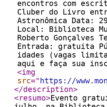
encontros com escri
Cluber do Livro ent
Astronômica Data: 2
Local: Biblioteca M
Roberto Gonçalves T
Entrada: gratuita P
idades (vagas limit
aqui e faça sua ins
<img
src
="
https://www.mo
</description
>
<resumo
>
Evento gratu
julho, na Biblioteca