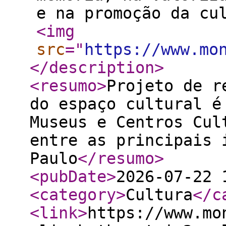
e na promoção da cu
<img
src
="
https://www.mo
</description
>
<resumo
>
Projeto de r
do espaço cultural é
Museus e Centros Cul
entre as principais 
Paulo
</resumo
>
<pubDate
>
2026-07-22 
<category
>
Cultura
</c
<link
>
https://www.mo