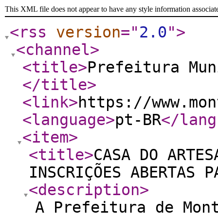
This XML file does not appear to have any style information associat
<rss
version
="
2.0
"
>
<channel
>
<title
>
Prefeitura Mun
</title
>
<link
>
https://www.mon
<language
>
pt-BR
</lang
<item
>
<title
>
CASA DO ARTES
INSCRIÇÕES ABERTAS P
<description
>
A Prefeitura de Mon