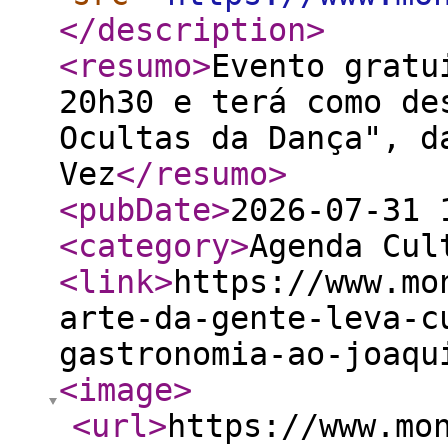
</description
>
<resumo
>
Evento gratu
20h30 e terá como de
Ocultas da Dança", d
Vez
</resumo
>
<pubDate
>
2026-07-31 
<category
>
Agenda Cul
<link
>
https://www.mo
arte-da-gente-leva-c
gastronomia-ao-joaqu
<image
>
<url
>
https://www.mo