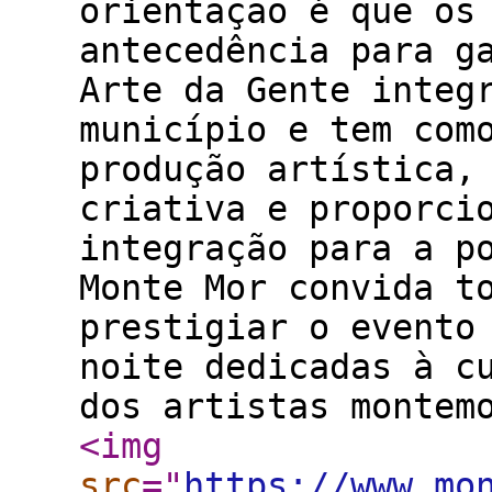
orientação é que os
antecedência para g
Arte da Gente integ
município e tem com
produção artística,
criativa e proporci
integração para a p
Monte Mor convida t
prestigiar o evento
noite dedicadas à c
dos artistas montem
<img
src
="
https://www.mo