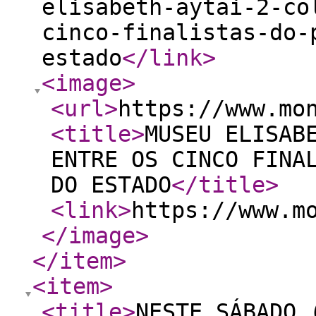
elisabeth-aytai-2-co
cinco-finalistas-do-
estado
</link
>
<image
>
<url
>
https://www.mo
<title
>
MUSEU ELISAB
ENTRE OS CINCO FINA
DO ESTADO
</title
>
<link
>
https://www.m
</image
>
</item
>
<item
>
<title
>
NESTE SÁBADO 