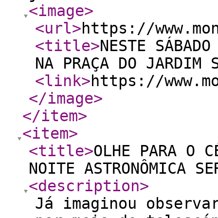
<image
>
<url
>
https://www.mo
<title
>
NESTE SÁBADO
NA PRAÇA DO JARDIM 
<link
>
https://www.m
</image
>
</item
>
<item
>
<title
>
OLHE PARA O C
NOITE ASTRONÔMICA SE
<description
>
Já imaginou observa