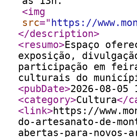
às 13h.
<img
src
="
https://www.mo
</description
>
<resumo
>
Espaço ofere
exposição, divulgaçã
participação em feir
culturais do municíp
<pubDate
>
2026-08-05 
<category
>
Cultura
</c
<link
>
https://www.mo
do-artesanato-de-mon
abertas-para-novos-a