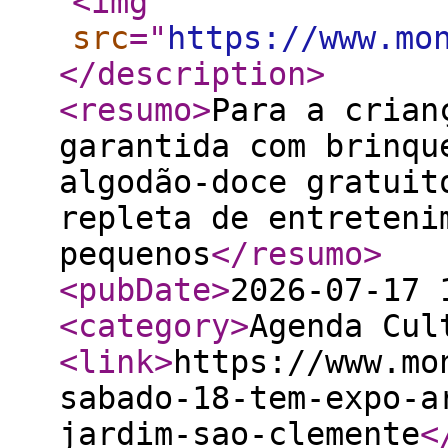
<img
src
="
https://www.mo
</description
>
<resumo
>
Para a crian
garantida com brinqu
algodão-doce gratuit
repleta de entreteni
pequenos
</resumo
>
<pubDate
>
2026-07-17 
<category
>
Agenda Cul
<link
>
https://www.mo
sabado-18-tem-expo-a
jardim-sao-clemente
<