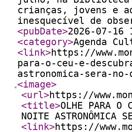
crianças, jovens e a
inesquecível de obse
<pubDate
>
2026-07-16 
<category
>
Agenda Cul
<link
>
https://www.mo
para-o-ceu-e-descubr
astronomica-sera-no-
<image
>
<url
>
https://www.mo
<title
>
OLHE PARA O 
NOITE ASTRONÔMICA S
<link
>
https://www.m