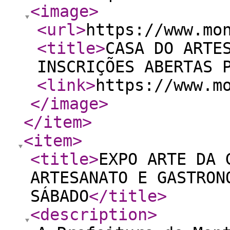
<image
>
<url
>
https://www.mo
<title
>
CASA DO ARTE
INSCRIÇÕES ABERTAS 
<link
>
https://www.m
</image
>
</item
>
<item
>
<title
>
EXPO ARTE DA 
ARTESANATO E GASTRON
SÁBADO
</title
>
<description
>