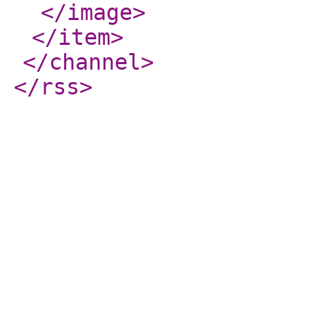
</image
>
</item
>
</channel
>
</rss
>