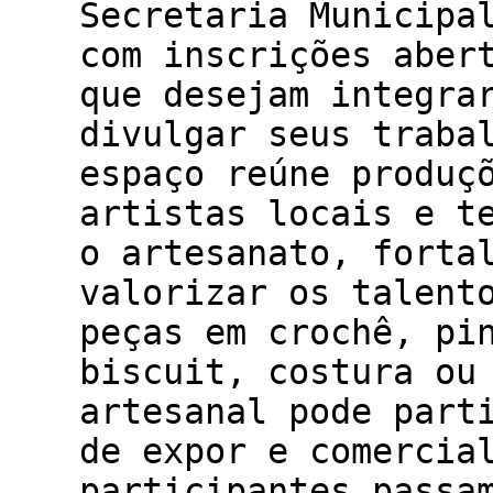
Secretaria Municipa
com inscrições aber
que desejam integra
divulgar seus traba
espaço reúne produç
artistas locais e t
o artesanato, forta
valorizar os talent
peças em crochê, pi
biscuit, costura ou
artesanal pode part
de expor e comercia
participantes passa