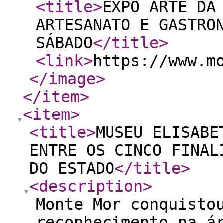
<title
>
EXPO ARTE DA
ARTESANATO E GASTRO
SÁBADO
</title
>
<link
>
https://www.m
</image
>
</item
>
<item
>
<title
>
MUSEU ELISABE
ENTRE OS CINCO FINAL
DO ESTADO
</title
>
<description
>
Monte Mor conquisto
reconhecimento na á