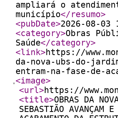
ampliará o atendimen
município
</resumo
>
<pubDate
>
2026-08-03 
<category
>
Obras Públ
Saúde
</category
>
<link
>
https://www.mo
da-nova-ubs-do-jardi
entram-na-fase-de-ac
<image
>
<url
>
https://www.mo
<title
>
OBRAS DA NOV
SEBASTIÃO AVANÇAM E