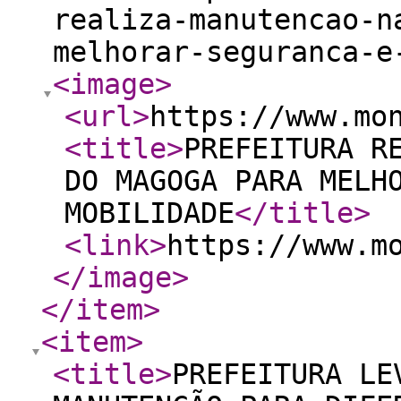
realiza-manutencao-n
melhorar-seguranca-e
<image
>
<url
>
https://www.mo
<title
>
PREFEITURA R
DO MAGOGA PARA MELH
MOBILIDADE
</title
>
<link
>
https://www.m
</image
>
</item
>
<item
>
<title
>
PREFEITURA LE