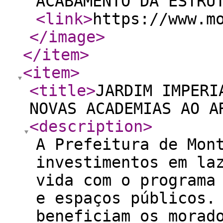
ACABAMENTO DA ESTRU
<link
>
https://www.m
</image
>
</item
>
<item
>
<title
>
JARDIM IMPERI
NOVAS ACADEMIAS AO A
<description
>
A Prefeitura de Mon
investimentos em la
vida com o programa
e espaços públicos.
beneficiam os morad