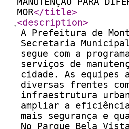
MANUTENÇÃO PARA DIFE
MOR
</title
>
<description
>
A Prefeitura de Mon
Secretaria Municipa
segue com a program
serviços de manuten
cidade. As equipes 
diversas frentes co
infraestrutura urba
ampliar a eficiênci
mais segurança e qu
No Parque Bela Vist