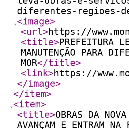
leva-obras-e-servico
diferentes-regioes-d
<image
>
<url
>
https://www.mo
<title
>
PREFEITURA L
MANUTENÇÃO PARA DIF
MOR
</title
>
<link
>
https://www.m
</image
>
</item
>
<item
>
<title
>
OBRAS DA NOVA
AVANÇAM E ENTRAM NA 