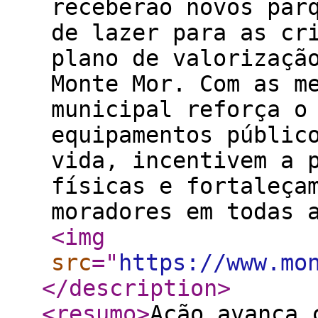
receberão novos par
de lazer para as cr
plano de valorizaçã
Monte Mor. Com as m
municipal reforça o
equipamentos públic
vida, incentivem a 
físicas e fortaleça
moradores em todas 
<img
src
="
https://www.mo
</description
>
<resumo
>
Ação avança 