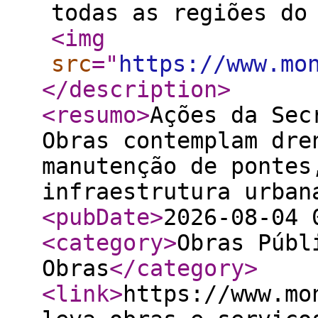
todas as regiões do
<img
src
="
https://www.mo
</description
>
<resumo
>
Ações da Sec
Obras contemplam dre
manutenção de pontes
infraestrutura urban
<pubDate
>
2026-08-04 
<category
>
Obras Públ
Obras
</category
>
<link
>
https://www.mo