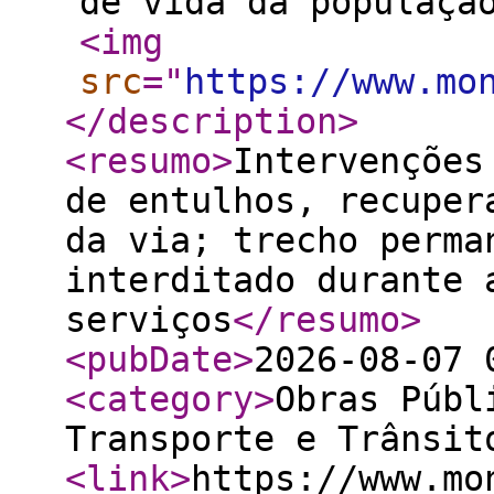
de vida da populaçã
<img
src
="
https://www.mo
</description
>
<resumo
>
Intervenções
de entulhos, recuper
da via; trecho perma
interditado durante 
serviços
</resumo
>
<pubDate
>
2026-08-07 
<category
>
Obras Públ
Transporte e Trânsit
<link
>
https://www.mo