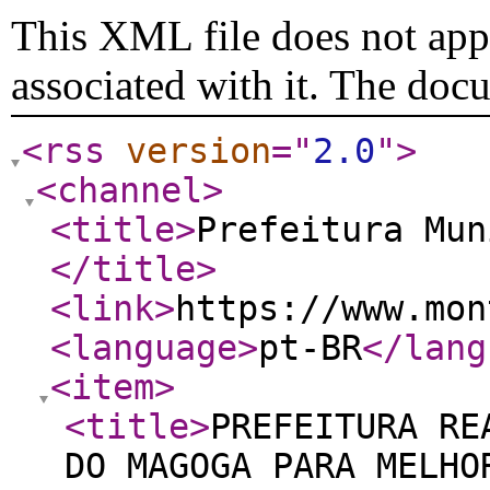
This XML file does not appe
associated with it. The doc
<rss
version
="
2.0
"
>
<channel
>
<title
>
Prefeitura Mun
</title
>
<link
>
https://www.mon
<language
>
pt-BR
</lang
<item
>
<title
>
PREFEITURA RE
DO MAGOGA PARA MELHO