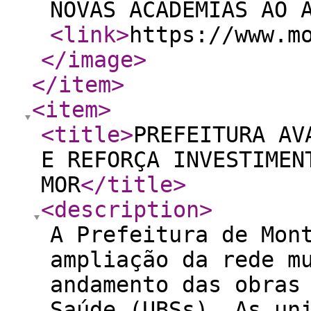
NOVAS ACADEMIAS AO 
<link
>
https://www.m
</image
>
</item
>
<item
>
<title
>
PREFEITURA AV
E REFORÇA INVESTIMEN
MOR
</title
>
<description
>
A Prefeitura de Mon
ampliação da rede m
andamento das obras
Saúde (UBSs). As un