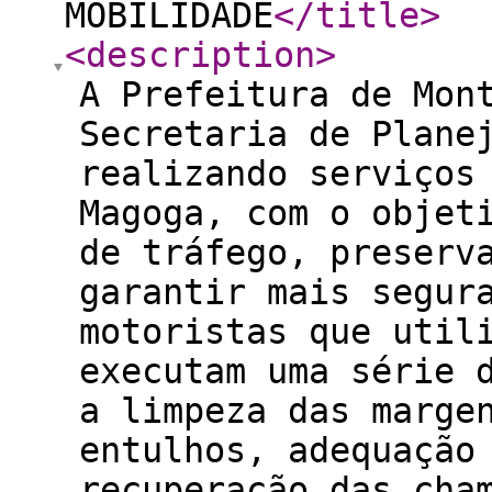
MOBILIDADE
</title
>
<description
>
A Prefeitura de Mon
Secretaria de Plane
realizando serviços
Magoga, com o objet
de tráfego, preserv
garantir mais segur
motoristas que util
executam uma série 
a limpeza das marge
entulhos, adequação
recuperação das cha