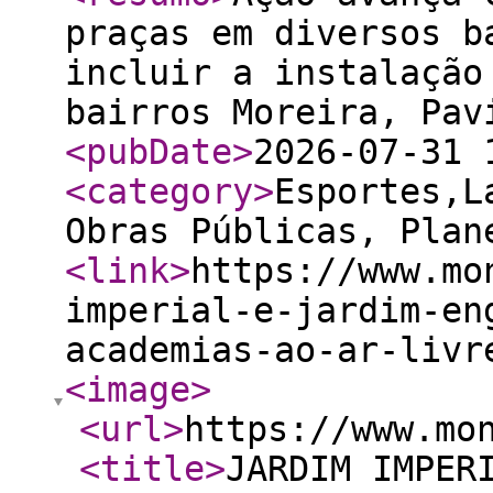
praças em diversos b
incluir a instalação
bairros Moreira, Pav
<pubDate
>
2026-07-31 
<category
>
Esportes,L
Obras Públicas, Plan
<link
>
https://www.mo
imperial-e-jardim-en
academias-ao-ar-livr
<image
>
<url
>
https://www.mo
<title
>
JARDIM IMPER