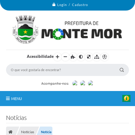
Login / Cadastro
Acessibilidade
B
a
n
c
o
d
Acompanhe-nos:
e
I
m
MENU
a
g
e
Monte Mor
n
Notícias
s
Secretarias
(
i
Notícias
Notícia