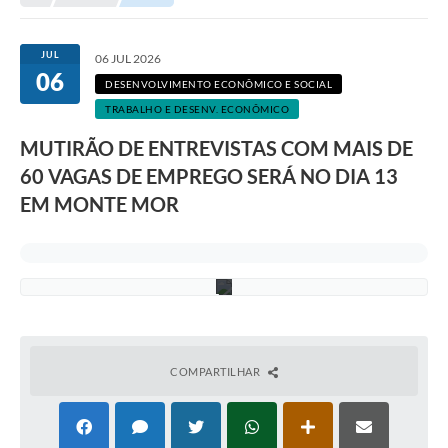
Transparência
I
m
Portal do Cidadão
a
JUL
06 JUL 2026
g
06
e
Links Úteis
DESENVOLVIMENTO ECONÔMICO E SOCIAL
m
TRABALHO E DESENV. ECONÔMICO
g
Editais
e
MUTIRÃO DE ENTREVISTAS COM MAIS DE
r
a
A Prefeitura
60 VAGAS DE EMPREGO SERÁ NO DIA 13
d
a
EM MONTE MOR
Ouvidoria
p
o
r
Contato
I
A
Contratos
Legislação
Audiências Públicas
COMPARTILHAR
Plano Diretor - Projetos
Carta de Serviços