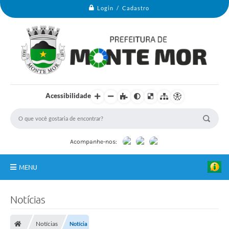
Login / Cadastro
Acessibilidade
Acompanhe-nos:
MENU
Monte Mor
Notícias
Secretarias
I
m
Notícias
Notícia