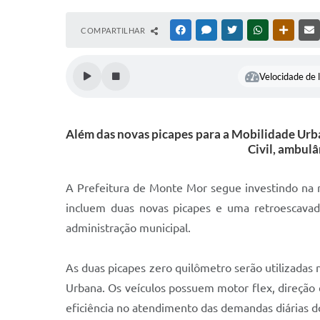
COMPARTILHAR
FACEBOOK
MESSENGER
TWITTER
WHATSAPP
OUTRAS
Velocidade de l
Além das novas picapes para a Mobilidade Urba
Civil, ambulâ
A Prefeitura de Monte Mor segue investindo na m
incluem duas novas picapes e uma retroescavad
administração municipal.
As duas picapes zero quilômetro serão utilizadas 
Urbana. Os veículos possuem motor flex, direção el
eficiência no atendimento das demandas diárias d