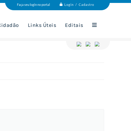
Login / Cadastro
Faça seu login no portal
 Cidadão
Links Úteis
Editais