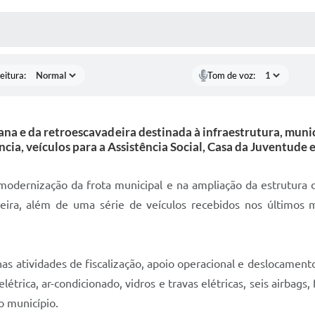
 MÍDIAS
RECEBA NOTÍCIAS
eitura:
Tom de voz:
na e da retroescavadeira destinada à infraestrutura, mun
ncia, veículos para a Assistência Social, Casa da Juventude 
odernização da frota municipal e na ampliação da estrutura do
eira, além de uma série de veículos recebidos nos últimos 
nas atividades de fiscalização, apoio operacional e deslocament
étrica, ar-condicionado, vidros e travas elétricas, seis airbag
o município.