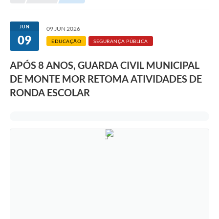
Transparência
Portal do Cidadão
JUN
09 JUN 2026
09
Links Úteis
EDUCAÇÃO
SEGURANÇA PÚBLICA
Editais
APÓS 8 ANOS, GUARDA CIVIL MUNICIPAL
DE MONTE MOR RETOMA ATIVIDADES DE
A Prefeitura
RONDA ESCOLAR
Ouvidoria
Contato
Contratos
Legislação
Audiências Públicas
Plano Diretor - Projetos
Carta de Serviços