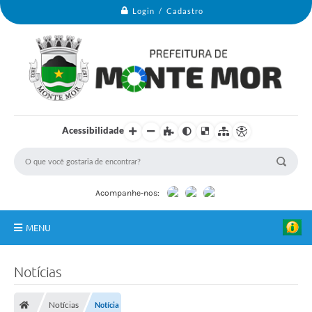
Login / Cadastro
Acessibilidade
Acompanhe-nos:
MENU
Monte Mor
B
Notícias
a
n
Secretarias
c
o
Notícias
Notícia