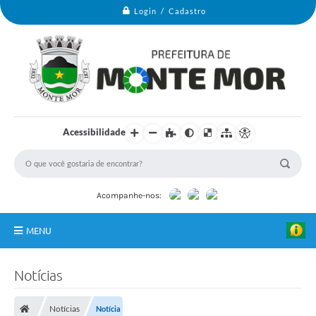
o
Login / Cadastro
f
á
s
,
c
a
m
a
s
,
c
Acessibilidade
o
l
c
h
õ
e
Acompanhe-nos:
s
,
m
MENU
e
s
Monte Mor
a
Notícias
s
,
Secretarias
c
a
Notícias
Notícia