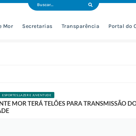
e Mor
Secretarias
Transparência
Portal do
ESPORTES,LAZER E JUVENTUDE
B
TE MOR TERÁ TELÕES PARA TRANSMISSÃO DO
a
n
ADE
c
o
d
e
I