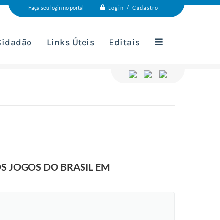
Login / Cadastro
Faça seu login no portal
 Cidadão
Links Úteis
Editais
S JOGOS DO BRASIL EM