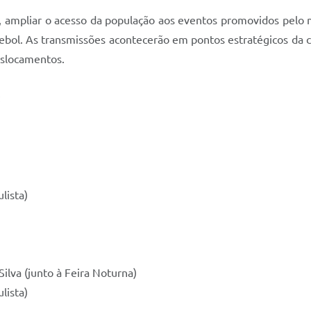
ia, ampliar o acesso da população aos eventos promovidos pelo
tebol. As transmissões acontecerão em pontos estratégicos da
eslocamentos.
:
lista)
lva (junto à Feira Noturna)
lista)