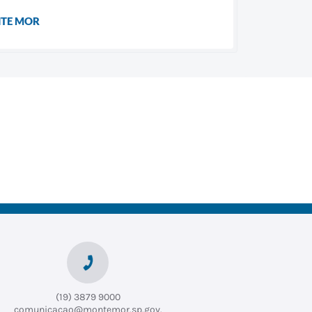
NTE MOR
(19) 3879 9000
comunicacao@montemor.sp.gov.