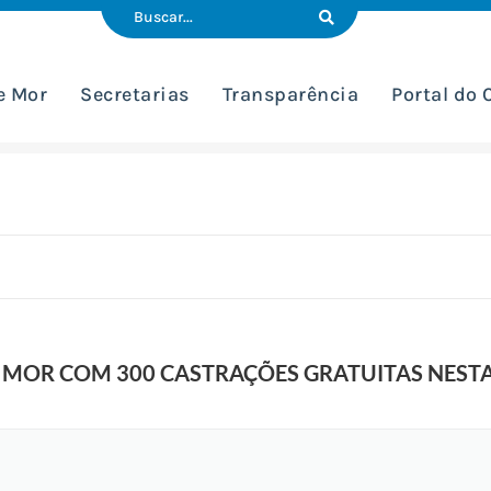
e Mor
Secretarias
Transparência
Portal do
H
a
n
n
a
h
M
a
r
t
i
n
s
-
P
MOR COM 300 CASTRAÇÕES GRATUITAS NESTA
r
e
f
e
i
t
u