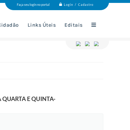
Login / Cadastro
Faça seu login no portal
 Cidadão
Links Úteis
Editais
 QUARTA E QUINTA-