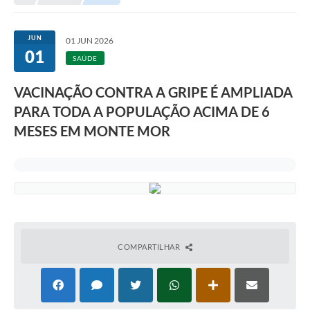
Transparência
Portal do Cidadão
JUN
01 JUN 2026
01
Links Úteis
SAÚDE
Editais
VACINAÇÃO CONTRA A GRIPE É AMPLIADA
PARA TODA A POPULAÇÃO ACIMA DE 6
A Prefeitura
MESES EM MONTE MOR
Ouvidoria
Contato
Contratos
Legislação
Audiências Públicas
COMPARTILHAR
Plano Diretor - Projetos
Carta de Serviços