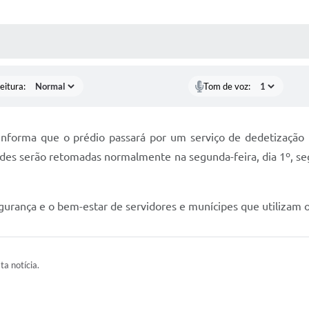
 MÍDIAS
RECEBA NOTÍCIAS
eitura:
Tom de voz:
forma que o prédio passará por um serviço de dedetização ne
ades serão retomadas normalmente na segunda-feira, dia 1º, se
gurança e o bem-estar de servidores e munícipes que utilizam o
ta notícia.