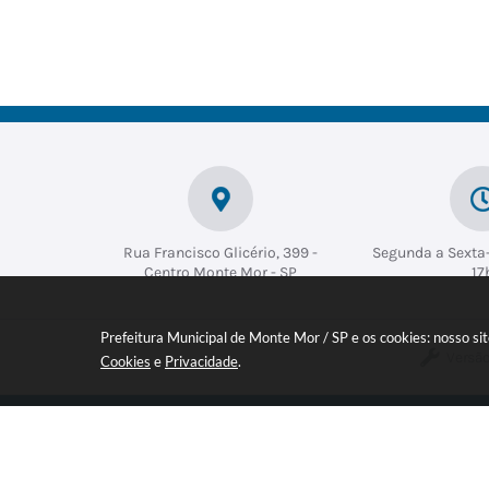
Rua Francisco Glicério, 399 -
Segunda a Sexta-
Centro Monte Mor - SP
17
Prefeitura Municipal de Monte Mor / SP e os cookies: nosso s
Versão
Cookies
e
Privacidade
.
Inscreva-se em nossa NEWSLETT