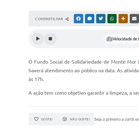
COMPARTILHAR
FACEBOOK
MESSENGER
TWITTER
WHATSAPP
OUTRAS
Velocidade de l
O Fundo Social de Solidariedade de Monte Mor in
haverá atendimento ao público na data. As ativid
às 17h.
A ação tem como objetivo garantir a limpeza, a se
Seja o primeiro a curtir es
GOSTEI
NÃO GOSTEI