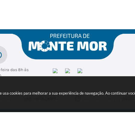
feira das 8h às
h
ite usa cookies para melhorar a sua experiência de navegação. Ao continuar v
 do Sistema:
3.5.3 - 19/06/2026
Portal atualizado em:
06/08/
ER