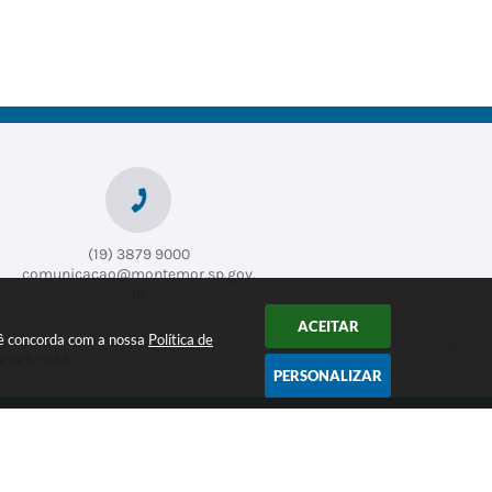
(19) 3879 9000
comunicacao@montemor.sp.gov.
br
ACEITAR
ocê concorda com a nossa
Política de
2026 19:54
PERSONALIZAR
CADASTRAR