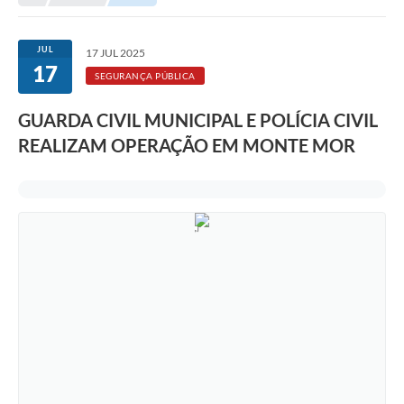
Transparência
Portal do Cidadão
JUL
17 JUL 2025
17
Links Úteis
SEGURANÇA PÚBLICA
Editais
GUARDA CIVIL MUNICIPAL E POLÍCIA CIVIL
REALIZAM OPERAÇÃO EM MONTE MOR
A Prefeitura
Ouvidoria
Contato
Contratos
Legislação
Audiências Públicas
Plano Diretor - Projetos
Carta de Serviços