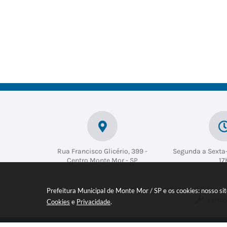
Rua Francisco Glicério, 399 -
Segunda a Sexta-
Centro Monte Mor - SP
17
Prefeitura Municipal de Monte Mor / SP e os cookies: nosso s
Versão
Cookies
e
Privacidade
.