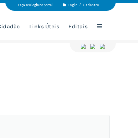
Login / Cadastro
Faça seu login no portal
 Cidadão
Links Úteis
Editais