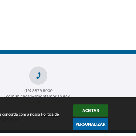
(19) 3879 9000
comunicacao@montemor.sp.gov.
br
ACEITAR
ocê concorda com a nossa
Política de
2026 18:08
PERSONALIZAR