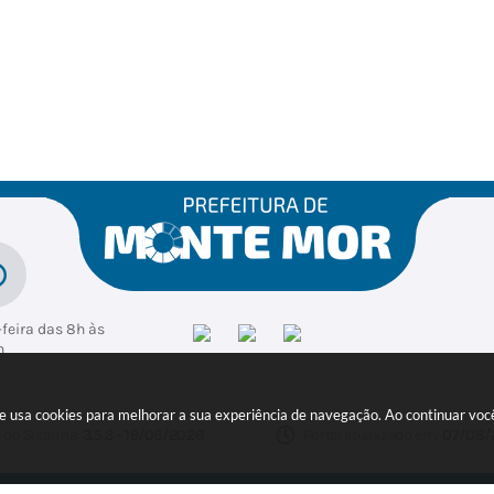
feira das 8h às
h
ite usa cookies para melhorar a sua experiência de navegação. Ao continuar v
 do Sistema:
3.5.3 - 19/06/2026
Portal atualizado em:
07/08/