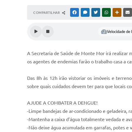
COMPARTILHAR
FACEBOOK
MESSENGER
TWITTER
WHATSAPP
OUTRAS
Velocidade de l
A Secretaria de Saúde de Monte Mor irá realizar 
os agentes de endemias farão o trabalho casa a ca
Das 8h às 12h irão vistoriar os imóveis e terren
sobre quais cuidados devem ter para que locais c
AJUDE A COMBATER A DENGUE!
-Limpe bandejas de ar-condicionado e geladeira, ra
-Mantenha a caixa d’água totalmente vedada e aval
-Não deixe água acumulada em garrafas, potes e v