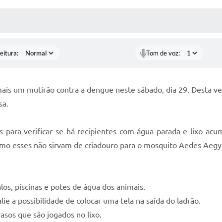
 MÍDIAS
RECEBA NOTÍCIAS
eitura:
Tom de voz:
mais um mutirão contra a dengue neste sábado, dia 29. Desta v
sa.
os para verificar se há recipientes com água parada e lixo ac
omo esses não sirvam de criadouro para o mosquito Aedes Aegyp
los, piscinas e potes de água dos animais.
ie a possibilidade de colocar uma tela na saída do ladrão.
asos que são jogados no lixo.