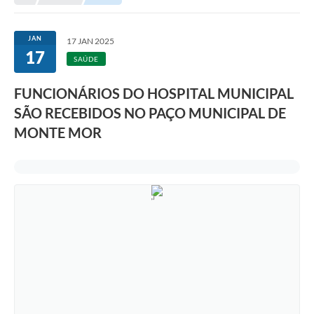
Transparência
Portal do Cidadão
JAN
17 JAN 2025
17
Links Úteis
SAÚDE
Editais
FUNCIONÁRIOS DO HOSPITAL MUNICIPAL
SÃO RECEBIDOS NO PAÇO MUNICIPAL DE
A Prefeitura
MONTE MOR
Ouvidoria
Contato
Contratos
Legislação
Audiências Públicas
Plano Diretor - Projetos
Carta de Serviços