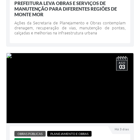
PREFEITURA LEVA OBRAS E SERVIÇOS DE
MANUTENÇÃO PARA DIFERENTES REGIÕES DE
MONTE MOR
Ações da Secretaria de Planejamento e Obras contemplam
drenagem, recuperação de vias, manutenção de pontes,
calçadas e melhorias na infraestrutura urbana
AGO
03
Há 3 dias
OBRAS PÚBLICAS
PLANEJAMENTO E OBRAS