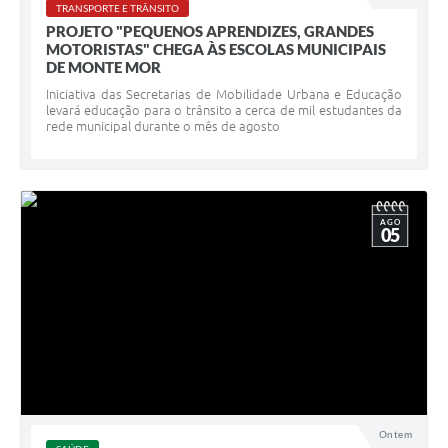
TRANSPORTE E TRÂNSITO
PROJETO "PEQUENOS APRENDIZES, GRANDES
MOTORISTAS" CHEGA ÀS ESCOLAS MUNICIPAIS
DE MONTE MOR
Iniciativa das Secretarias de Mobilidade Urbana e Educação
levará educação para o trânsito a cerca de mil estudantes da
rede municipal durante o mês de agosto
AGO
05
Ontem