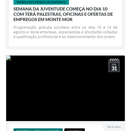
TRABALHO E DESENV. ECONÔMICO
SEMANA DA JUVENTUDE COMEÇA NO DIA 10
COM TERÁ PALESTRAS, OFICINAS E OFERTAS DE
EMPREGOS EM MONTE MOR
Programação gratuita acontece entre os dias 10 e 14 de
agosto e reúne empresas, especialistas e atividades voltadas
à qualificação profissional e ao desenvolvimento dos jovens
JUL
31
Há 6 dias