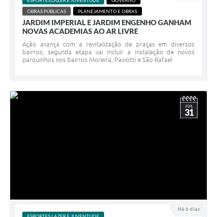
ESPORTES,LAZER E JUVENTUDE
GOVERNO
OBRAS PÚBLICAS
PLANEJAMENTO E OBRAS
JARDIM IMPERIAL E JARDIM ENGENHO GANHAM
NOVAS ACADEMIAS AO AR LIVRE
Ação avança com a revitalização de praças em diversos
bairros; segunda etapa vai incluir a instalação de novos
parquinhos nos bairros Moreira, Paviotti e São Rafael
JUL
31
Há 6 dias
ESPORTES,LAZER E JUVENTUDE