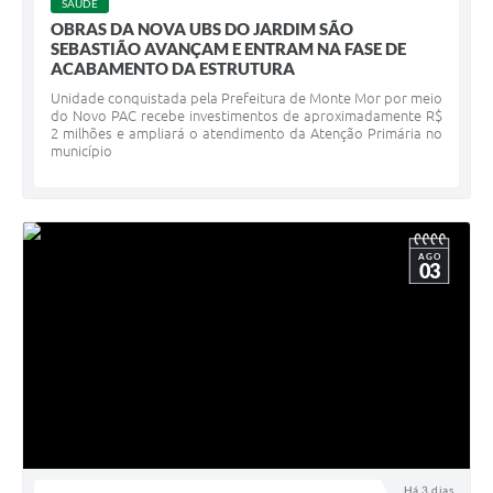
SAÚDE
OBRAS DA NOVA UBS DO JARDIM SÃO
SEBASTIÃO AVANÇAM E ENTRAM NA FASE DE
ACABAMENTO DA ESTRUTURA
Unidade conquistada pela Prefeitura de Monte Mor por meio
do Novo PAC recebe investimentos de aproximadamente R$
2 milhões e ampliará o atendimento da Atenção Primária no
município
AGO
03
Há 3 dias