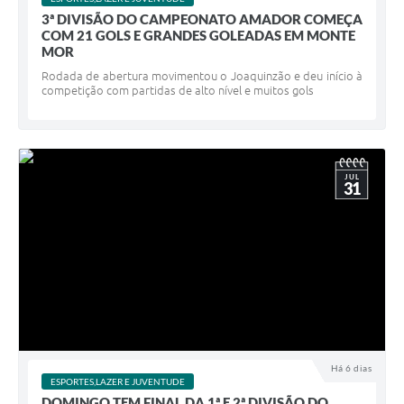
3ª DIVISÃO DO CAMPEONATO AMADOR COMEÇA
COM 21 GOLS E GRANDES GOLEADAS EM MONTE
MOR
Rodada de abertura movimentou o Joaquinzão e deu início à
competição com partidas de alto nível e muitos gols
JUL
31
Há 6 dias
ESPORTES,LAZER E JUVENTUDE
DOMINGO TEM FINAL DA 1ª E 2ª DIVISÃO DO