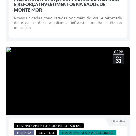
E REFORÇA INVESTIMENTOS NA SAÚDE DE
MONTE MOR
Novas unidades conquistadas por meio do PAC e retomada
de obra histórica ampliam a infraestrutura da saúde no
município
JUL
31
Há 6 dias
DESENVOLVIMENTO ECONÔMICO E SOCIAL
FAZENDA
GOVERNO
TRABALHO E DESENV. ECONÔMICO