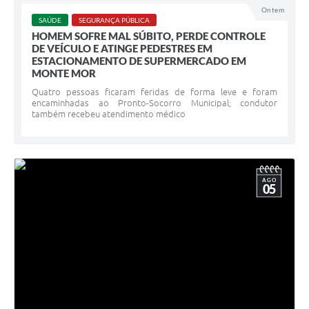
Ontem
SAÚDE
SEGURANÇA PÚBLICA
HOMEM SOFRE MAL SÚBITO, PERDE CONTROLE
DE VEÍCULO E ATINGE PEDESTRES EM
ESTACIONAMENTO DE SUPERMERCADO EM
MONTE MOR
Quatro pessoas ficaram feridas de forma leve e foram
encaminhadas ao Pronto-Socorro Municipal; condutor
também recebeu atendimento médico
AGO
05