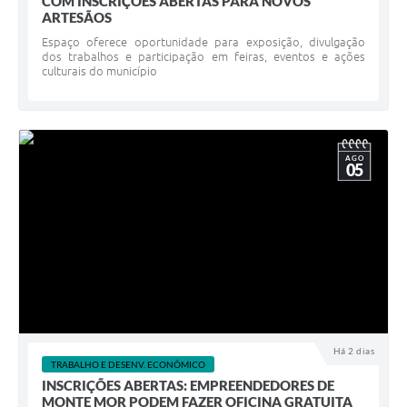
COM INSCRIÇÕES ABERTAS PARA NOVOS
ARTESÃOS
Espaço oferece oportunidade para exposição, divulgação
dos trabalhos e participação em feiras, eventos e ações
culturais do município
AGO
05
Há 2 dias
TRABALHO E DESENV. ECONÔMICO
INSCRIÇÕES ABERTAS: EMPREENDEDORES DE
MONTE MOR PODEM FAZER OFICINA GRATUITA