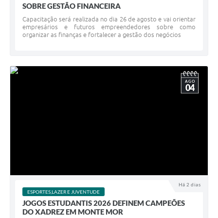
SOBRE GESTÃO FINANCEIRA
Capacitação será realizada no dia 26 de agosto e vai orientar
empresários e futuros empreendedores sobre como
organizar as finanças e fortalecer a gestão dos negócios
AGO
04
Há 2 dias
ESPORTES,LAZER E JUVENTUDE
JOGOS ESTUDANTIS 2026 DEFINEM CAMPEÕES
DO XADREZ EM MONTE MOR