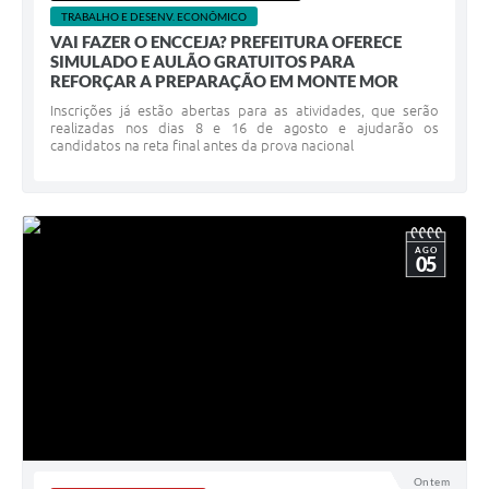
TRABALHO E DESENV. ECONÔMICO
VAI FAZER O ENCCEJA? PREFEITURA OFERECE
SIMULADO E AULÃO GRATUITOS PARA
REFORÇAR A PREPARAÇÃO EM MONTE MOR
Inscrições já estão abertas para as atividades, que serão
realizadas nos dias 8 e 16 de agosto e ajudarão os
candidatos na reta final antes da prova nacional
AGO
05
Ontem