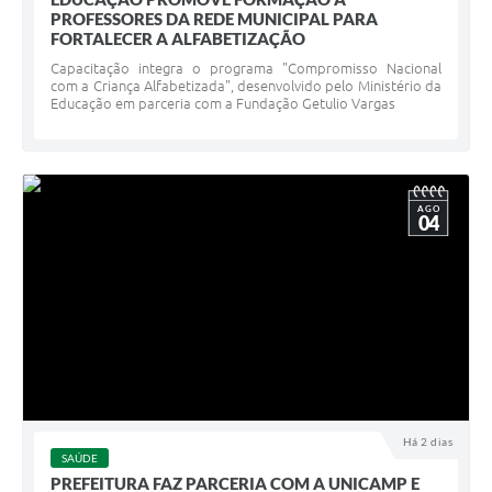
PROFESSORES DA REDE MUNICIPAL PARA
FORTALECER A ALFABETIZAÇÃO
Capacitação integra o programa "Compromisso Nacional
com a Criança Alfabetizada", desenvolvido pelo Ministério da
Educação em parceria com a Fundação Getulio Vargas
AGO
04
Há 2 dias
SAÚDE
PREFEITURA FAZ PARCERIA COM A UNICAMP E