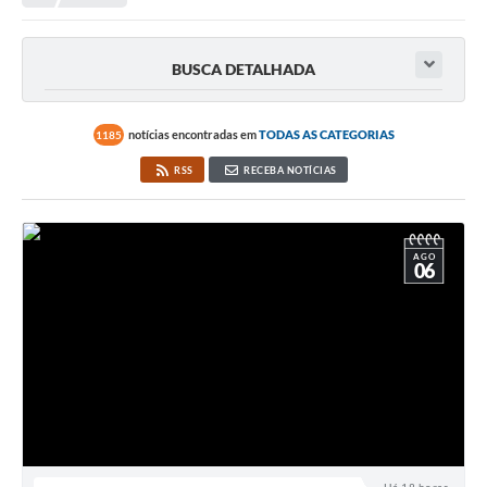
Transparência
Portal do Cidadão
BUSCA DETALHADA
Links Úteis
Editais
notícias encontradas em
TODAS AS CATEGORIAS
1185
RSS
RECEBA NOTÍCIAS
A Prefeitura
Ouvidoria
AGO
Contato
06
Contratos
Legislação
Audiências Públicas
Plano Diretor - Projetos
Carta de Serviços