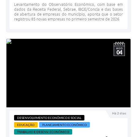
Levantamento do Observatório Econômico, com base em
dados da Receita Federal, Sebrae, IBGE/Concla e das bases
de abertura de empresas do município, aponta que o setor
registrou 85 novas empresas no primeiro semestre de 2026
AGO
04
Há 2 dias
DESENVOLVIMENTO ECONÔMICO E SOCIAL
EDUCAÇÃO
PLANEJAMENTO ECONÔMICO
TRABALHO E DESENV. ECONÔMICO