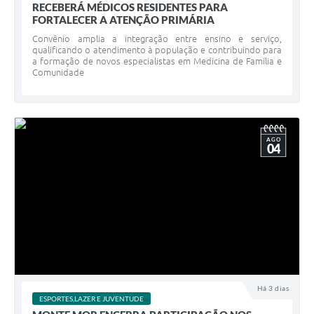
RECEBERÁ MÉDICOS RESIDENTES PARA
FORTALECER A ATENÇÃO PRIMÁRIA
Convênio amplia a integração entre ensino e serviço,
qualificando o atendimento à população e contribuindo para
a formação de novos especialistas em Medicina de Família e
Comunidade
AGO
04
Há 3 dias
ESPORTES,LAZER E JUVENTUDE