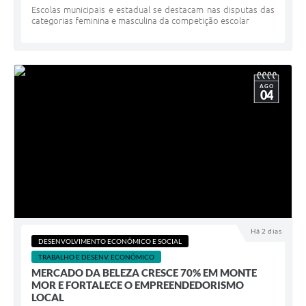
Escolas municipais e estadual se destacam nas disputas das
categorias feminina e masculina da competição escolar
AGO
04
Há 2 dias
DESENVOLVIMENTO ECONÔMICO E SOCIAL
TRABALHO E DESENV. ECONÔMICO
MERCADO DA BELEZA CRESCE 70% EM MONTE
MOR E FORTALECE O EMPREENDEDORISMO
LOCAL