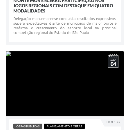
MONTE MOR ENCERRA PARTICIPAÇÃO NOS
JOGOS REGIONAIS COM DESTAQUE EM QUATRO
MODALIDADES ​
Delegação montemorense conquista resultados expressivos,
supera expectativas diante de municípios de maior porte e
reafirma o crescimento do esporte local na principal
competição regional do Estado de São Paulo
AGO
04
Há 3 dias
OBRAS PÚBLICAS
PLANEJAMENTO E OBRAS