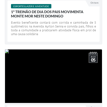
Ontem
ESPORTES,LAZER E JUVENTUDE
1º TREINÃO DE DIA DOS PAIS MOVIMENTA
MONTE MOR NESTE DOMINGO
Evento beneficente contará com corrida e caminhada de 5
quilômetros na Avenida Ayrton Senna e convida pais, filhos e
toda a comunidade a praticarem atividade física em prol de
uma causa solidária
AGO
05