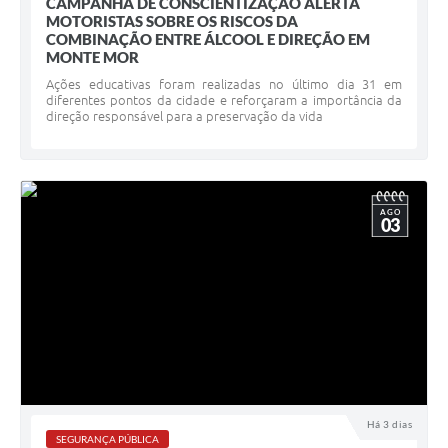
CAMPANHA DE CONSCIENTIZAÇÃO ALERTA
MOTORISTAS SOBRE OS RISCOS DA
COMBINAÇÃO ENTRE ÁLCOOL E DIREÇÃO EM
MONTE MOR
Ações educativas foram realizadas no último dia 31 em
diferentes pontos da cidade e reforçaram a importância da
direção responsável para a preservação da vida
AGO
03
Há 3 dias
SEGURANÇA PÚBLICA