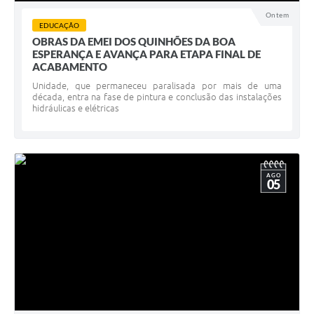
Ontem
EDUCAÇÃO
OBRAS DA EMEI DOS QUINHÕES DA BOA
ESPERANÇA E AVANÇA PARA ETAPA FINAL DE
ACABAMENTO
Unidade, que permaneceu paralisada por mais de uma
década, entra na fase de pintura e conclusão das instalações
hidráulicas e elétricas
AGO
05