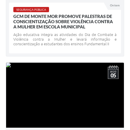
Ontem
SEGURANÇA PÚBLICA
GCM DE MONTE MOR PROMOVE PALESTRAS DE
CONSCIENTIZAÇÃO SOBRE VIOLÊNCIA CONTRA
A MULHER EM ESCOLA MUNICIPAL
Ação educativa integra as atividades do Dia de Combate à
Violência contra a Mulher e levará informação e
conscientização a estudantes dos ensinos Fundamental II
AGO
05