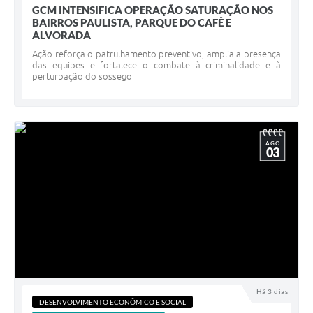
GCM INTENSIFICA OPERAÇÃO SATURAÇÃO NOS
BAIRROS PAULISTA, PARQUE DO CAFÉ E
ALVORADA
Ação reforça o patrulhamento preventivo, amplia a presença
das equipes e fortalece o combate à criminalidade e à
perturbação do sossego
AGO
03
Há 3 dias
DESENVOLVIMENTO ECONÔMICO E SOCIAL