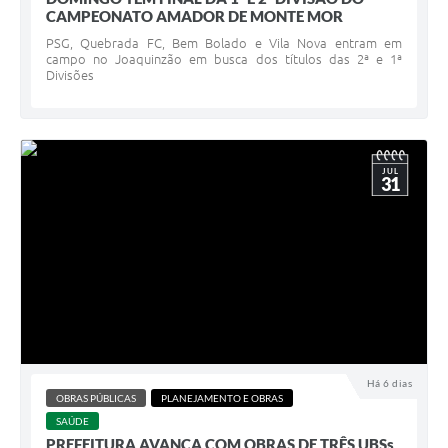
CAMPEONATO AMADOR DE MONTE MOR
PSG, Quebrada FC, Bem Bolado e Vila Nova entram em
campo no Joaquinzão em busca dos títulos das 2ª e 1ª
Divisões
JUL
31
Há 6 dias
OBRAS PÚBLICAS
PLANEJAMENTO E OBRAS
SAÚDE
PREFEITURA AVANÇA COM OBRAS DE TRÊS UBSs