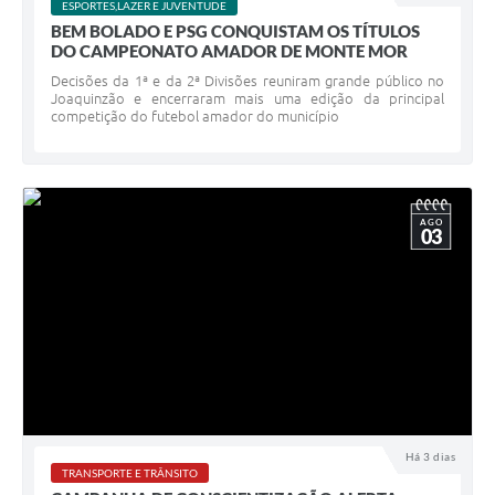
ESPORTES,LAZER E JUVENTUDE
BEM BOLADO E PSG CONQUISTAM OS TÍTULOS
DO CAMPEONATO AMADOR DE MONTE MOR
Decisões da 1ª e da 2ª Divisões reuniram grande público no
Joaquinzão e encerraram mais uma edição da principal
competição do futebol amador do município
AGO
03
Há 3 dias
TRANSPORTE E TRÂNSITO