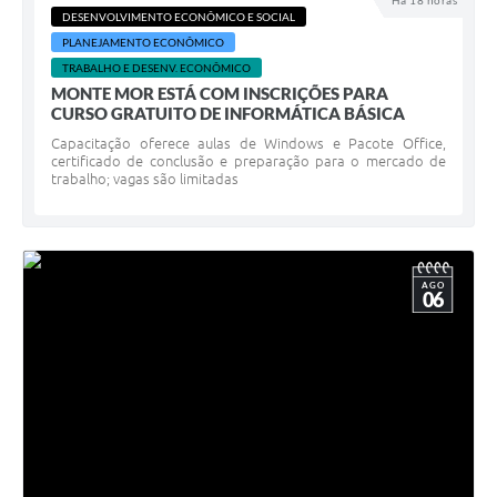
Há 18 horas
DESENVOLVIMENTO ECONÔMICO E SOCIAL
Diário Oficial
PLANEJAMENTO ECONÔMICO
TRABALHO E DESENV. ECONÔMICO
Arquivos para Download
MONTE MOR ESTÁ COM INSCRIÇÕES PARA
CURSO GRATUITO DE INFORMÁTICA BÁSICA
Links
Capacitação oferece aulas de Windows e Pacote Office,
Telefones Úteis
certificado de conclusão e preparação para o mercado de
trabalho; vagas são limitadas
SIC
AGO
06