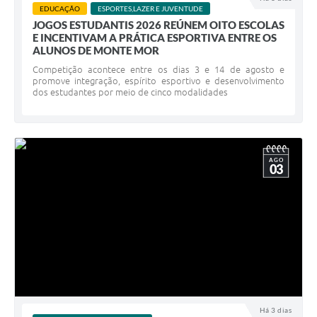
EDUCAÇÃO
ESPORTES,LAZER E JUVENTUDE
JOGOS ESTUDANTIS 2026 REÚNEM OITO ESCOLAS
E INCENTIVAM A PRÁTICA ESPORTIVA ENTRE OS
ALUNOS DE MONTE MOR
Competição acontece entre os dias 3 e 14 de agosto e
promove integração, espírito esportivo e desenvolvimento
dos estudantes por meio de cinco modalidades
AGO
03
Há 3 dias