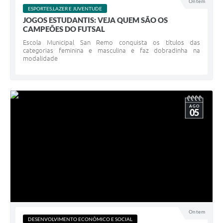
Ontem
ESPORTES,LAZER E JUVENTUDE
JOGOS ESTUDANTIS: VEJA QUEM SÃO OS
CAMPEÕES DO FUTSAL
Escola Municipal San Remo conquista os títulos das
categorias feminina e masculina e faz dobradinha na
modalidade
AGO
05
Ontem
DESENVOLVIMENTO ECONÔMICO E SOCIAL