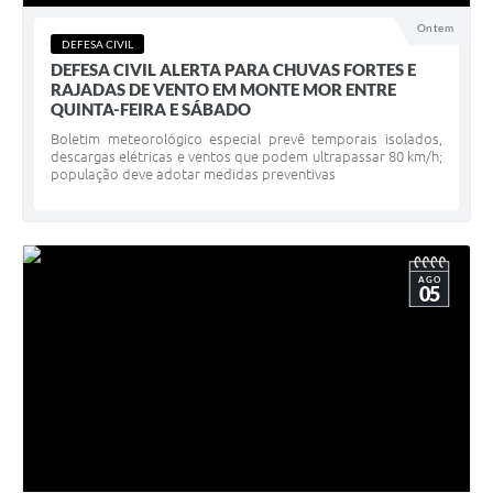
Ontem
DEFESA CIVIL
DEFESA CIVIL ALERTA PARA CHUVAS FORTES E
RAJADAS DE VENTO EM MONTE MOR ENTRE
QUINTA-FEIRA E SÁBADO
Boletim meteorológico especial prevê temporais isolados,
descargas elétricas e ventos que podem ultrapassar 80 km/h;
população deve adotar medidas preventivas
AGO
05