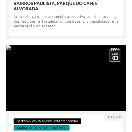
BAIRROS PAULISTA, PARQUE DO CAFÉ E
ALVORADA
Ação reforça o patrulhamento preventivo, amplia a presença
das equipes e fortalece o combate à criminalidade e à
perturbação do sossego
AGO
03
Há 2 dias
DESENVOLVIMENTO ECONÔMICO E SOCIAL
TRABALHO E DESENV. ECONÔMICO