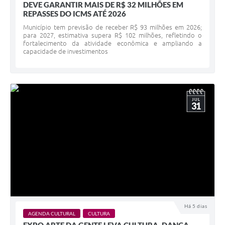
DEVE GARANTIR MAIS DE R$ 32 MILHÕES EM
REPASSES DO ICMS ATÉ 2026
Município tem previsão de receber R$ 93 milhões em 2026;
para 2027, estimativa supera R$ 102 milhões, refletindo o
fortalecimento da atividade econômica e ampliando a
capacidade de investimentos
JUL
31
Há 5 dias
AGENDA CULTURAL
CULTURA