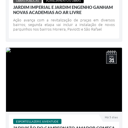
OBRAS PÚBLICAS
PLANEJAMENTO E OBRAS
JARDIM IMPERIAL E JARDIM ENGENHO GANHAM
NOVAS ACADEMIAS AO AR LIVRE
Ação avança com a revitalização de praças em diversos
bairros; segunda etapa vai incluir a instalação de novos
parquinhos nos bairros Moreira, Paviotti e São Rafael
JUL
31
Há 5 dias
ESPORTES,LAZER E JUVENTUDE