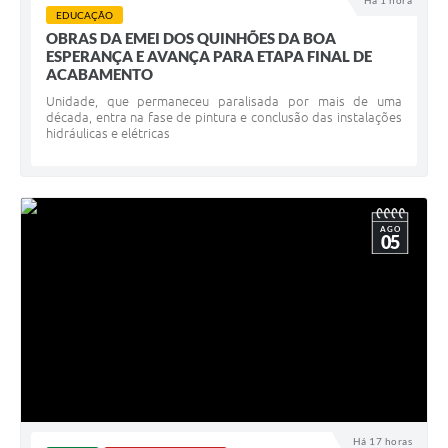
Há 1 hora
EDUCAÇÃO
Diário Oficial
OBRAS DA EMEI DOS QUINHÕES DA BOA
ESPERANÇA E AVANÇA PARA ETAPA FINAL DE
Arquivos para Download
ACABAMENTO
Unidade, que permaneceu paralisada por mais de uma
Links
década, entra na fase de pintura e conclusão das instalações
hidráulicas e elétricas
Telefones Úteis
SIC
AGO
05
Há 17 horas