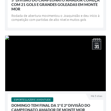
3ª DIVISÃO DO CAMPEONATO AMADOR COMEÇA
COM 21 GOLS E GRANDES GOLEADAS EM MONTE
MOR
Rodada de abertura movimentou o Joaquinzão e deu início à
competição com partidas de alto nível e muitos gols
JUL
31
Há 5 dias
ESPORTES,LAZER E JUVENTUDE
DOMINGO TEM FINAL DA 1ª E 2ª DIVISÃO DO
CAMPEONATO AMADOR DE MONTE MOR