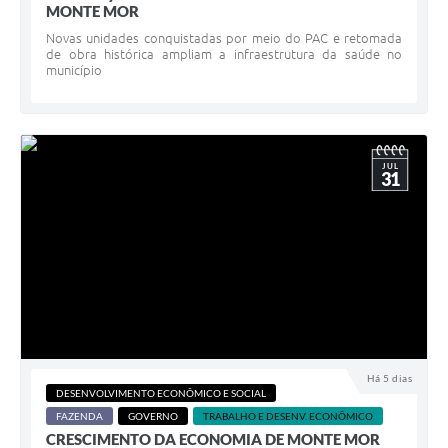
MONTE MOR
Novas unidades conquistadas por meio do PAC e retomada
de obra histórica ampliam a infraestrutura da saúde no
município
JUL
31
Há 5 dias
DESENVOLVIMENTO ECONÔMICO E SOCIAL
FAZENDA
GOVERNO
TRABALHO E DESENV. ECONÔMICO
CRESCIMENTO DA ECONOMIA DE MONTE MOR