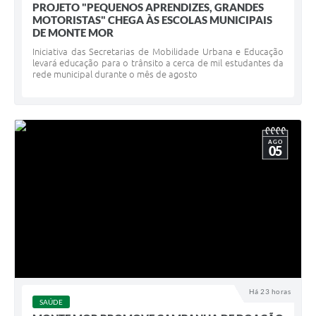
PROJETO "PEQUENOS APRENDIZES, GRANDES
MOTORISTAS" CHEGA ÀS ESCOLAS MUNICIPAIS
DE MONTE MOR
Iniciativa das Secretarias de Mobilidade Urbana e Educação
levará educação para o trânsito a cerca de mil estudantes da
rede municipal durante o mês de agosto
AGO
05
Há 23 horas
SAÚDE