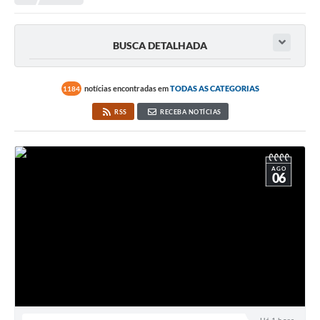
Transparência
Portal do Cidadão
BUSCA DETALHADA
Links Úteis
Editais
notícias encontradas em
TODAS AS CATEGORIAS
1184
RSS
RECEBA NOTÍCIAS
A Prefeitura
Ouvidoria
AGO
Contato
06
Contratos
Legislação
Audiências Públicas
Plano Diretor - Projetos
Carta de Serviços