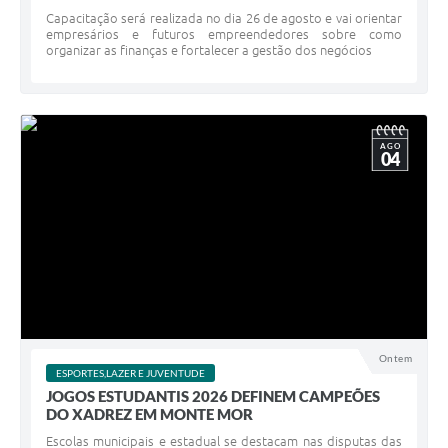
Capacitação será realizada no dia 26 de agosto e vai orientar
empresários e futuros empreendedores sobre como
organizar as finanças e fortalecer a gestão dos negócios
AGO
04
Ontem
ESPORTES,LAZER E JUVENTUDE
JOGOS ESTUDANTIS 2026 DEFINEM CAMPEÕES
DO XADREZ EM MONTE MOR
Escolas municipais e estadual se destacam nas disputas das