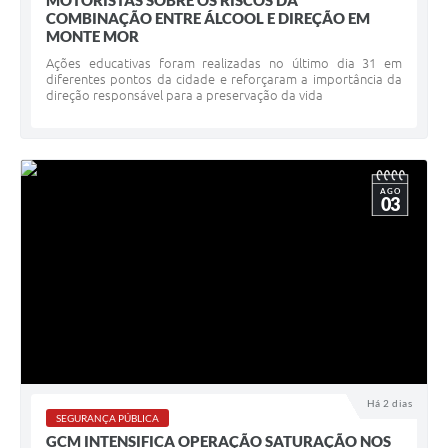
MOTORISTAS SOBRE OS RISCOS DA
COMBINAÇÃO ENTRE ÁLCOOL E DIREÇÃO EM
MONTE MOR
Ações educativas foram realizadas no último dia 31 em
diferentes pontos da cidade e reforçaram a importância da
direção responsável para a preservação da vida
AGO
03
Há 2 dias
SEGURANÇA PÚBLICA
GCM INTENSIFICA OPERAÇÃO SATURAÇÃO NOS