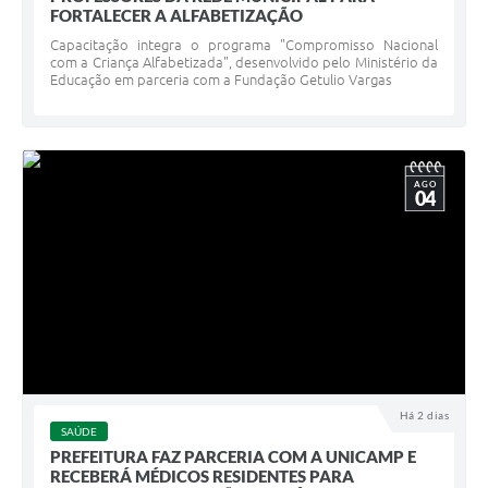
FORTALECER A ALFABETIZAÇÃO
Capacitação integra o programa "Compromisso Nacional
com a Criança Alfabetizada", desenvolvido pelo Ministério da
Educação em parceria com a Fundação Getulio Vargas
AGO
04
Há 2 dias
SAÚDE
PREFEITURA FAZ PARCERIA COM A UNICAMP E
RECEBERÁ MÉDICOS RESIDENTES PARA