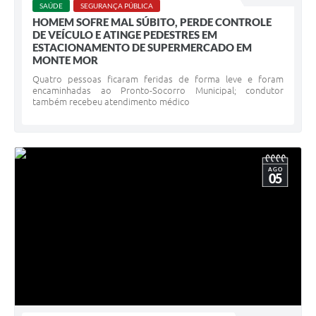
SAÚDE
SEGURANÇA PÚBLICA
HOMEM SOFRE MAL SÚBITO, PERDE CONTROLE
DE VEÍCULO E ATINGE PEDESTRES EM
ESTACIONAMENTO DE SUPERMERCADO EM
MONTE MOR
Quatro pessoas ficaram feridas de forma leve e foram
encaminhadas ao Pronto-Socorro Municipal; condutor
também recebeu atendimento médico
AGO
05