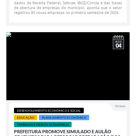
dados da Receita Federal, Sebrae, IBGE/Concla e das bases
de abertura de empresas do município, aponta que o setor
registrou 85 novas empresas no primeiro semestre de 2026
AGO
04
Ontem
DESENVOLVIMENTO ECONÔMICO E SOCIAL
EDUCAÇÃO
PLANEJAMENTO ECONÔMICO
TRABALHO E DESENV. ECONÔMICO
PREFEITURA PROMOVE SIMULADO E AULÃO