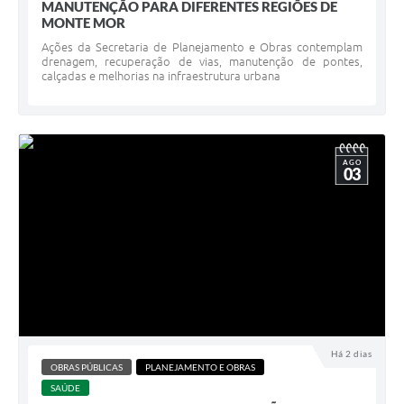
MANUTENÇÃO PARA DIFERENTES REGIÕES DE
MONTE MOR
Ações da Secretaria de Planejamento e Obras contemplam
drenagem, recuperação de vias, manutenção de pontes,
calçadas e melhorias na infraestrutura urbana
AGO
03
Há 2 dias
OBRAS PÚBLICAS
PLANEJAMENTO E OBRAS
SAÚDE