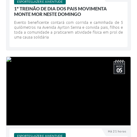
ESPORTES,LAZER E JUVENTUDE
1º TREINÃO DE DIA DOS PAIS MOVIMENTA
MONTE MOR NESTE DOMINGO
Evento beneficente contará com corrida e caminhada de 5
quilômetros na Avenida Ayrton Senna e convida pais, filhos e
toda a comunidade a praticarem atividade física em prol de
uma causa solidária
AGO
05
Há 21 horas
ESPORTES,LAZER E JUVENTUDE