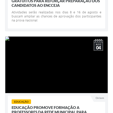
GRATUITOS PARA REFORÇAR PREPARAÇÃO DOS
CANDIDATOS AO ENCCEJA
Atividades serão realizadas nos dias 8 e 16 de agosto e
buscam ampliar as chances de aprovação dos participantes
na prova nacional
AGO
04
Ontem
EDUCAÇÃO
EDUCAÇÃO PROMOVE FORMAÇÃO A
PROFESSORES DA REDE MUNICIPAL PARA