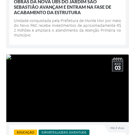
OBRAS DA NOVA UBS DO JARDIM SÃO
SEBASTIÃO AVANÇAM E ENTRAM NA FASE DE
ACABAMENTO DA ESTRUTURA
Unidade conquistada pela Prefeitura de Monte Mor por meio
do Novo PAC recebe investimentos de aproximadamente R$
2 milhões e ampliará o atendimento da Atenção Primária no
município
AGO
03
Há 2 dias
EDUCAÇÃO
ESPORTES,LAZER E JUVENTUDE