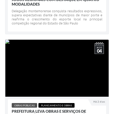
MODALIDADES ​
Delegação montemorense conquista resultados expressivos,
supera expectativas diante de municípios de maior porte e
reafirma o crescimento do esporte local na principal
competição regional do Estado de São Paulo
AGO
04
Há 2 dias
OBRAS PÚBLICAS
PLANEJAMENTO E OBRAS
PREFEITURA LEVA OBRAS E SERVIÇOS DE