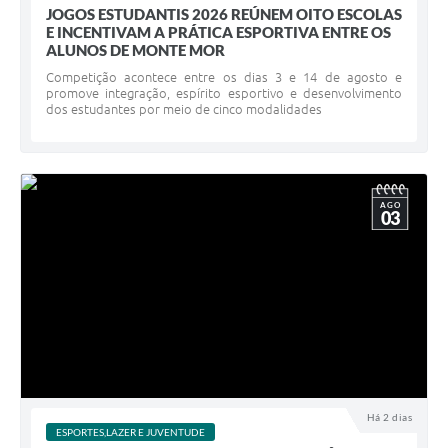
JOGOS ESTUDANTIS 2026 REÚNEM OITO ESCOLAS
E INCENTIVAM A PRÁTICA ESPORTIVA ENTRE OS
ALUNOS DE MONTE MOR
Competição acontece entre os dias 3 e 14 de agosto e
promove integração, espírito esportivo e desenvolvimento
dos estudantes por meio de cinco modalidades
AGO
03
Há 2 dias
ESPORTES,LAZER E JUVENTUDE