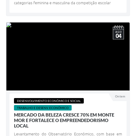
categorias feminina e masculina da competição escolar
AGO
04
Ontem
DESENVOLVIMENTO ECONÔMICO E SOCIAL
TRABALHO E DESENV. ECONÔMICO
MERCADO DA BELEZA CRESCE 70% EM MONTE
MOR E FORTALECE O EMPREENDEDORISMO
LOCAL
Levantamento do Observatório Econômico, com base em