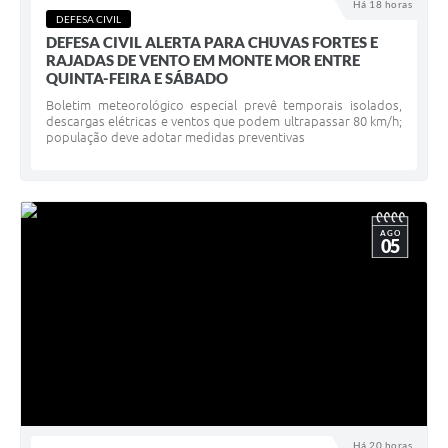
Há 18 horas
DEFESA CIVIL
DEFESA CIVIL ALERTA PARA CHUVAS FORTES E
RAJADAS DE VENTO EM MONTE MOR ENTRE
QUINTA-FEIRA E SÁBADO
Boletim meteorológico especial prevê temporais isolados,
descargas elétricas e ventos que podem ultrapassar 80 km/h;
população deve adotar medidas preventivas
AGO
05
Há 20 horas