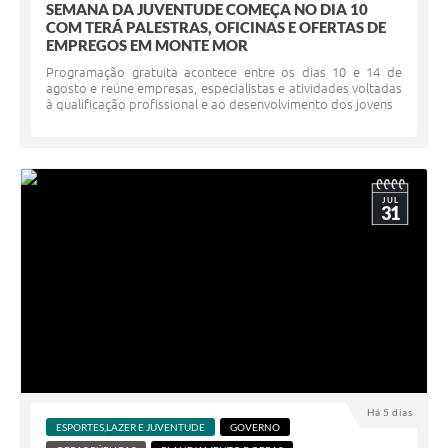
SEMANA DA JUVENTUDE COMEÇA NO DIA 10
COM TERÁ PALESTRAS, OFICINAS E OFERTAS DE
EMPREGOS EM MONTE MOR
Programação gratuita acontece entre os dias 10 e 14 de
agosto e reúne empresas, especialistas e atividades voltadas
à qualificação profissional e ao desenvolvimento dos jovens
JUL
31
Há 5 dias
ESPORTES,LAZER E JUVENTUDE
GOVERNO