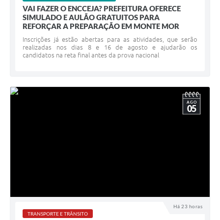
VAI FAZER O ENCCEJA? PREFEITURA OFERECE
SIMULADO E AULÃO GRATUITOS PARA
REFORÇAR A PREPARAÇÃO EM MONTE MOR
Inscrições já estão abertas para as atividades, que serão
realizadas nos dias 8 e 16 de agosto e ajudarão os
candidatos na reta final antes da prova nacional
AGO
05
Há 23 horas
TRANSPORTE E TRÂNSITO