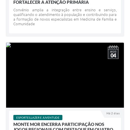
FORTALECER A ATENÇÃO PRIMÁRIA
Convênio amplia a integração entre ensino e serviço,
qualificando o atendimento à população e contribuindo para
a formação de novos especialistas em Medicina de Família e
Comunidade
AGO
04
Há 2 dias
ESPORTES,LAZER E JUVENTUDE
MONTE MOR ENCERRA PARTICIPAÇÃO NOS
JOGOS REGIONAIS COM DESTAQUE EM QUATRO