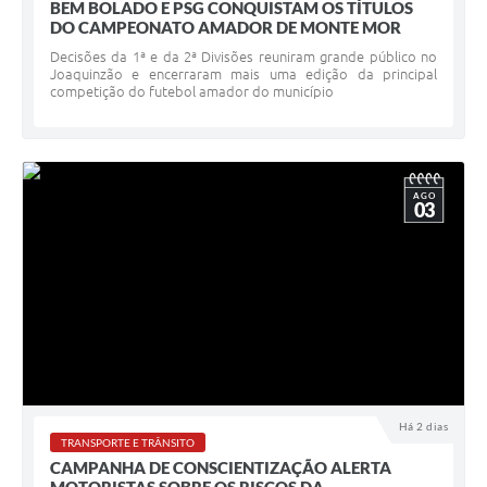
BEM BOLADO E PSG CONQUISTAM OS TÍTULOS
DO CAMPEONATO AMADOR DE MONTE MOR
Decisões da 1ª e da 2ª Divisões reuniram grande público no
Joaquinzão e encerraram mais uma edição da principal
competição do futebol amador do município
AGO
03
Há 2 dias
TRANSPORTE E TRÂNSITO
CAMPANHA DE CONSCIENTIZAÇÃO ALERTA