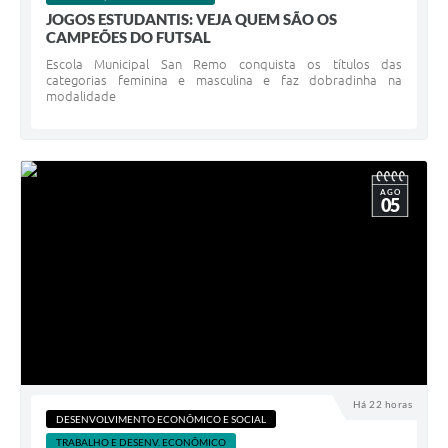
JOGOS ESTUDANTIS: VEJA QUEM SÃO OS
CAMPEÕES DO FUTSAL
Escola Municipal San Remo conquista os títulos das
categorias feminina e masculina e faz dobradinha na
modalidade
AGO
05
Há 22 horas
DESENVOLVIMENTO ECONÔMICO E SOCIAL
TRABALHO E DESENV. ECONÔMICO