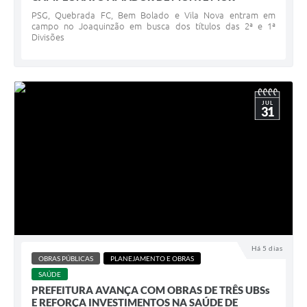
PSG, Quebrada FC, Bem Bolado e Vila Nova entram em
campo no Joaquinzão em busca dos títulos das 2ª e 1ª
Divisões
JUL
31
Há 5 dias
OBRAS PÚBLICAS
PLANEJAMENTO E OBRAS
SAÚDE
PREFEITURA AVANÇA COM OBRAS DE TRÊS UBSs
E REFORÇA INVESTIMENTOS NA SAÚDE DE