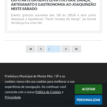
EXPO ARTE DA GENTE LEVA CULTURA, DANÇA,
ARTESANATO E GASTRONOMIA AO JOAQUINZÃO
NESTE SÁBADO
Evento gratuito acontece das 16h às 20h30 e terá como
destaque o espetáculo "Faces Ocultas da Dança", da Escola
de Dança Era Uma Vez
Prefeitura Municipal de Monte Mor / SP e os
cookies: nosso site usa cookies para melhorar a sua
experiência de navegação. Ao continuar você
ACEITAR
Telefone: (19) 3879 9000
concorda com a nossa
Política de Cookies
e
Endereço: Rua Francisco Glicério, 399 - Centro Monte Mor - SP |
Privacidade
.
PERSONALIZAR
CEP: 13190-000
Segunda a Sexta-feira das 8h às 17h