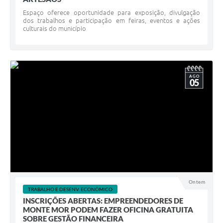
Espaço oferece oportunidade para exposição, divulgação
dos trabalhos e participação em feiras, eventos e ações
culturais do município
AGO
05
Ontem
TRABALHO E DESENV. ECONÔMICO
INSCRIÇÕES ABERTAS: EMPREENDEDORES DE
MONTE MOR PODEM FAZER OFICINA GRATUITA
SOBRE GESTÃO FINANCEIRA