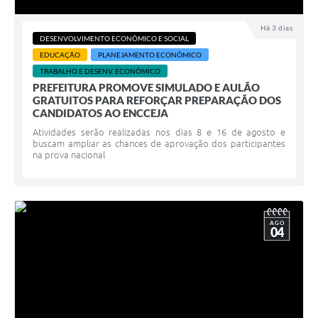
Há 3 dias
DESENVOLVIMENTO ECONÔMICO E SOCIAL
EDUCAÇÃO
PLANEJAMENTO ECONÔMICO
TRABALHO E DESENV. ECONÔMICO
PREFEITURA PROMOVE SIMULADO E AULÃO
GRATUITOS PARA REFORÇAR PREPARAÇÃO DOS
CANDIDATOS AO ENCCEJA
Atividades serão realizadas nos dias 8 e 16 de agosto e
buscam ampliar as chances de aprovação dos participantes
na prova nacional
AGO
04