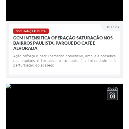
Há 4 dias
SEGURANÇA PÚBLICA
GCM INTENSIFICA OPERAÇÃO SATURAÇÃO NOS
BAIRROS PAULISTA, PARQUE DO CAFÉ E
ALVORADA
Ação reforça o patrulhamento preventivo, amplia a presença
das equipes e fortalece o combate à criminalidade e à
perturbação do sossego
AGO
03