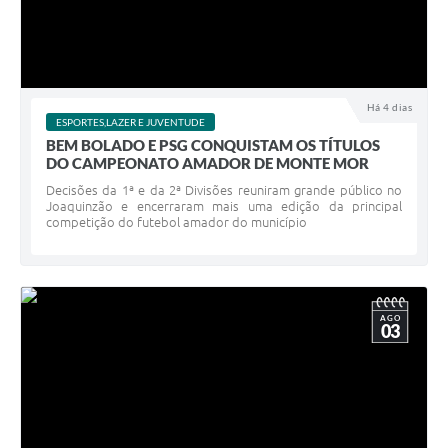
Há 4 dias
ESPORTES,LAZER E JUVENTUDE
BEM BOLADO E PSG CONQUISTAM OS TÍTULOS
DO CAMPEONATO AMADOR DE MONTE MOR
Decisões da 1ª e da 2ª Divisões reuniram grande público no
Joaquinzão e encerraram mais uma edição da principal
competição do futebol amador do município
AGO
03