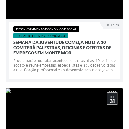
Há 4 dias
DESENVOLVIMENTO ECONÔMICO E SOCIAL
TRABALHO E DESENV. ECONÔMICO
SEMANA DA JUVENTUDE COMEÇA NO DIA 10
COM TERÁ PALESTRAS, OFICINAS E OFERTAS DE
EMPREGOS EM MONTE MOR
Programação gratuita acontece entre os dias 10 e 14 de
agosto e reúne empresas, especialistas e atividades voltadas
à qualificação profissional e ao desenvolvimento dos jovens
JUL
31