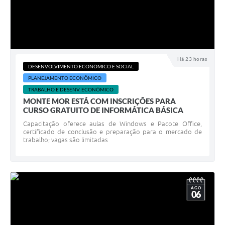
Há 23 horas
DESENVOLVIMENTO ECONÔMICO E SOCIAL
PLANEJAMENTO ECONÔMICO
TRABALHO E DESENV. ECONÔMICO
MONTE MOR ESTÁ COM INSCRIÇÕES PARA
CURSO GRATUITO DE INFORMÁTICA BÁSICA
Capacitação oferece aulas de Windows e Pacote Office,
certificado de conclusão e preparação para o mercado de
trabalho; vagas são limitadas
AGO
06