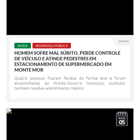
Ontem
SAÚDE
SEGURANÇA PÚBLICA
HOMEM SOFRE MAL SÚBITO, PERDE CONTROLE
DE VEÍCULO E ATINGE PEDESTRES EM
ESTACIONAMENTO DE SUPERMERCADO EM
MONTE MOR
Quatro pessoas ficaram feridas de forma leve e foram
encaminhadas ao Pronto-Socorro Municipal; condutor
também recebeu atendimento médico
AGO
05