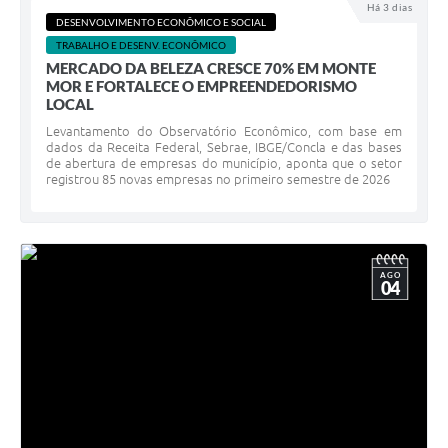
Há 3 dias
DESENVOLVIMENTO ECONÔMICO E SOCIAL
TRABALHO E DESENV. ECONÔMICO
MERCADO DA BELEZA CRESCE 70% EM MONTE
MOR E FORTALECE O EMPREENDEDORISMO
LOCAL
Levantamento do Observatório Econômico, com base em
dados da Receita Federal, Sebrae, IBGE/Concla e das bases
de abertura de empresas do município, aponta que o setor
registrou 85 novas empresas no primeiro semestre de 2026
AGO
04