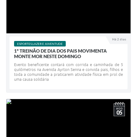
Há 2 dias
ESPORTES,LAZER E JUVENTUDE
1º TREINÃO DE DIA DOS PAIS MOVIMENTA
MONTE MOR NESTE DOMINGO
Evento beneficente contará com corrida e caminhada de 5
quilômetros na Avenida Ayrton Senna e convida pais, filhos e
toda a comunidade a praticarem atividade física em prol de
uma causa solidária
AGO
05