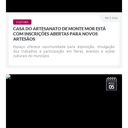
Há 2 dias
CULTURA
CASA DO ARTESANATO DE MONTE MOR ESTÁ
COM INSCRIÇÕES ABERTAS PARA NOVOS
ARTESÃOS
Espaço oferece oportunidade para exposição, divulgação
dos trabalhos e participação em feiras, eventos e ações
culturais do município
AGO
05