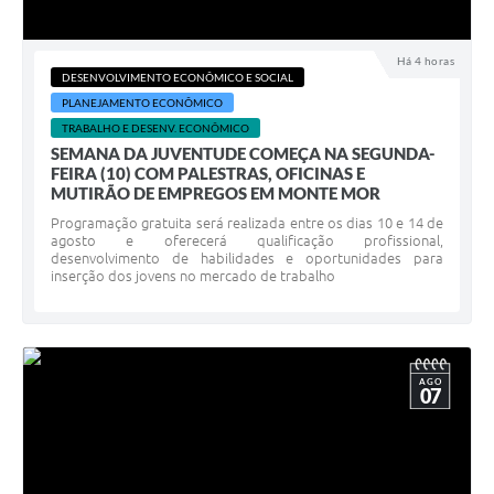
Há 4 horas
DESENVOLVIMENTO ECONÔMICO E SOCIAL
PLANEJAMENTO ECONÔMICO
TRABALHO E DESENV. ECONÔMICO
SEMANA DA JUVENTUDE COMEÇA NA SEGUNDA-
FEIRA (10) COM PALESTRAS, OFICINAS E
MUTIRÃO DE EMPREGOS EM MONTE MOR
Programação gratuita será realizada entre os dias 10 e 14 de
agosto e oferecerá qualificação profissional,
desenvolvimento de habilidades e oportunidades para
inserção dos jovens no mercado de trabalho
AGO
07