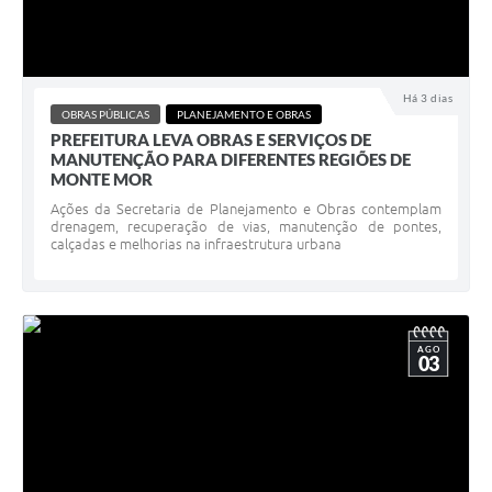
Há 3 dias
OBRAS PÚBLICAS
PLANEJAMENTO E OBRAS
PREFEITURA LEVA OBRAS E SERVIÇOS DE
MANUTENÇÃO PARA DIFERENTES REGIÕES DE
MONTE MOR
Ações da Secretaria de Planejamento e Obras contemplam
drenagem, recuperação de vias, manutenção de pontes,
calçadas e melhorias na infraestrutura urbana
AGO
03