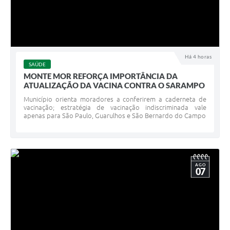
Há 4 horas
SAÚDE
MONTE MOR REFORÇA IMPORTÂNCIA DA
ATUALIZAÇÃO DA VACINA CONTRA O SARAMPO
Município orienta moradores a conferirem a caderneta de
vacinação; estratégia de vacinação indiscriminada vale
apenas para São Paulo, Guarulhos e São Bernardo do Campo
AGO
07