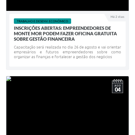
Há 2 dias
TRABALHO E DESENV. ECONÔMICO
INSCRIÇÕES ABERTAS: EMPREENDEDORES DE
MONTE MOR PODEM FAZER OFICINA GRATUITA
SOBRE GESTÃO FINANCEIRA
Capacitação será realizada no dia 26 de agosto e vai orientar
empresários e futuros empreendedores sobre como
organizar as finanças e fortalecer a gestão dos negócios
AGO
04