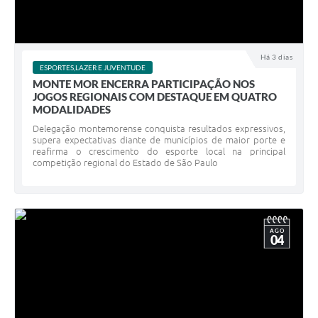
Há 3 dias
ESPORTES,LAZER E JUVENTUDE
MONTE MOR ENCERRA PARTICIPAÇÃO NOS
JOGOS REGIONAIS COM DESTAQUE EM QUATRO
MODALIDADES ​
Delegação montemorense conquista resultados expressivos,
supera expectativas diante de municípios de maior porte e
reafirma o crescimento do esporte local na principal
competição regional do Estado de São Paulo
AGO
04