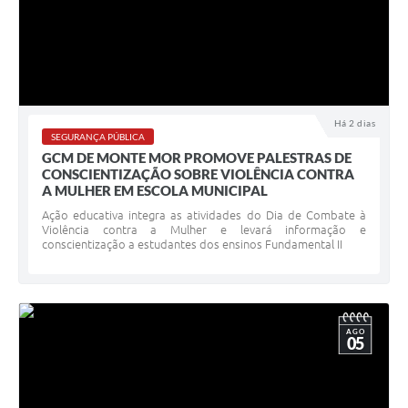
Há 2 dias
SEGURANÇA PÚBLICA
GCM DE MONTE MOR PROMOVE PALESTRAS DE
CONSCIENTIZAÇÃO SOBRE VIOLÊNCIA CONTRA
A MULHER EM ESCOLA MUNICIPAL
Ação educativa integra as atividades do Dia de Combate à
Violência contra a Mulher e levará informação e
conscientização a estudantes dos ensinos Fundamental II
AGO
05