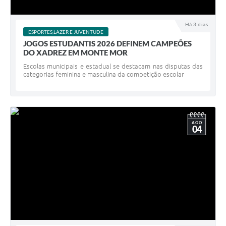
Há 3 dias
ESPORTES,LAZER E JUVENTUDE
JOGOS ESTUDANTIS 2026 DEFINEM CAMPEÕES
DO XADREZ EM MONTE MOR
Escolas municipais e estadual se destacam nas disputas das
categorias feminina e masculina da competição escolar
AGO
04