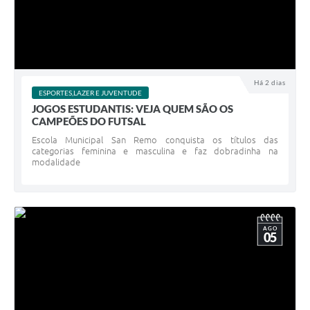
Há 2 dias
ESPORTES,LAZER E JUVENTUDE
JOGOS ESTUDANTIS: VEJA QUEM SÃO OS
CAMPEÕES DO FUTSAL
Escola Municipal San Remo conquista os títulos das
categorias feminina e masculina e faz dobradinha na
modalidade
AGO
05