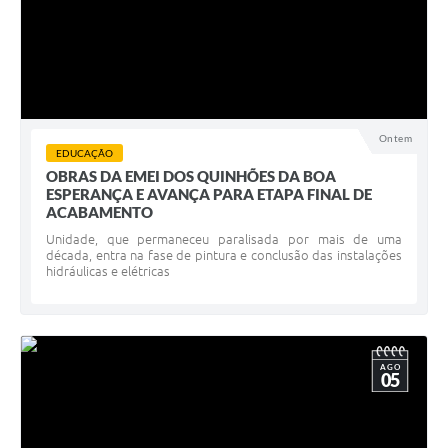
Ontem
EDUCAÇÃO
OBRAS DA EMEI DOS QUINHÕES DA BOA
ESPERANÇA E AVANÇA PARA ETAPA FINAL DE
ACABAMENTO
Unidade, que permaneceu paralisada por mais de uma
década, entra na fase de pintura e conclusão das instalações
hidráulicas e elétricas
AGO
05