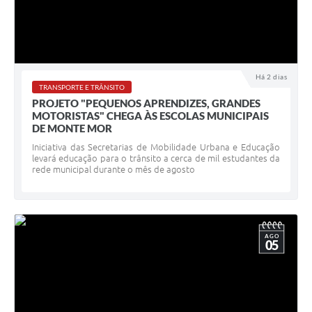
Há 2 dias
TRANSPORTE E TRÂNSITO
PROJETO "PEQUENOS APRENDIZES, GRANDES
MOTORISTAS" CHEGA ÀS ESCOLAS MUNICIPAIS
DE MONTE MOR
Iniciativa das Secretarias de Mobilidade Urbana e Educação
levará educação para o trânsito a cerca de mil estudantes da
rede municipal durante o mês de agosto
AGO
05