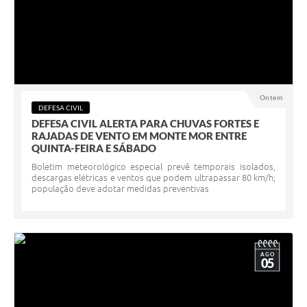
Ontem
DEFESA CIVIL
DEFESA CIVIL ALERTA PARA CHUVAS FORTES E
RAJADAS DE VENTO EM MONTE MOR ENTRE
QUINTA-FEIRA E SÁBADO
Boletim meteorológico especial prevê temporais isolados,
descargas elétricas e ventos que podem ultrapassar 80 km/h;
população deve adotar medidas preventivas
AGO
05