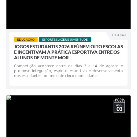
Há 4 dias
EDUCAÇÃO
ESPORTES,LAZER E JUVENTUDE
JOGOS ESTUDANTIS 2026 REÚNEM OITO ESCOLAS
E INCENTIVAM A PRÁTICA ESPORTIVA ENTRE OS
ALUNOS DE MONTE MOR
Competição acontece entre os dias 3 e 14 de agosto e
promove integração, espírito esportivo e desenvolvimento
dos estudantes por meio de cinco modalidades
AGO
03