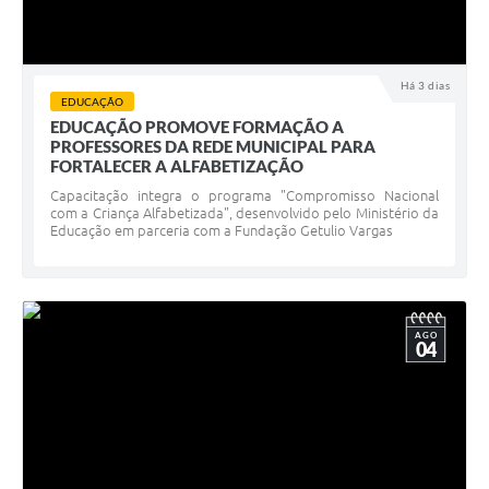
Há 3 dias
EDUCAÇÃO
EDUCAÇÃO PROMOVE FORMAÇÃO A
PROFESSORES DA REDE MUNICIPAL PARA
FORTALECER A ALFABETIZAÇÃO
Capacitação integra o programa "Compromisso Nacional
com a Criança Alfabetizada", desenvolvido pelo Ministério da
Educação em parceria com a Fundação Getulio Vargas
AGO
04