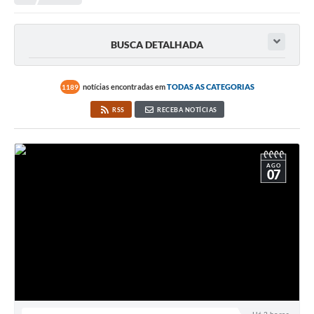
Transparência
Portal do Cidadão
BUSCA DETALHADA
Links Úteis
Editais
notícias encontradas em
TODAS AS CATEGORIAS
1189
RSS
RECEBA NOTÍCIAS
A Prefeitura
Ouvidoria
AGO
Contato
07
Contratos
Legislação
Audiências Públicas
Plano Diretor - Projetos
Carta de Serviços