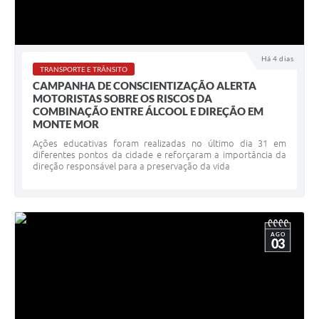
Há 4 dias
TRANSPORTE E TRÂNSITO
CAMPANHA DE CONSCIENTIZAÇÃO ALERTA
MOTORISTAS SOBRE OS RISCOS DA
COMBINAÇÃO ENTRE ÁLCOOL E DIREÇÃO EM
MONTE MOR
Ações educativas foram realizadas no último dia 31 em
diferentes pontos da cidade e reforçaram a importância da
direção responsável para a preservação da vida
AGO
03