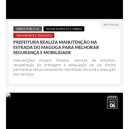
Há 4 horas
OBRAS PÚBLICAS
PLANEJAMENTO E OBRAS
TRANSPORTE E TRÂNSITO
PREFEITURA REALIZA MANUTENÇÃO NA
ESTRADA DO MAGOGA PARA MELHORAR
SEGURANÇA E MOBILIDADE
Intervenções incluem limpeza, retirada de entulhos,
recuperação da drenagem e adequação da via; trecho
permanece temporariamente interditado durante a execução
dos serviços
AGO
06