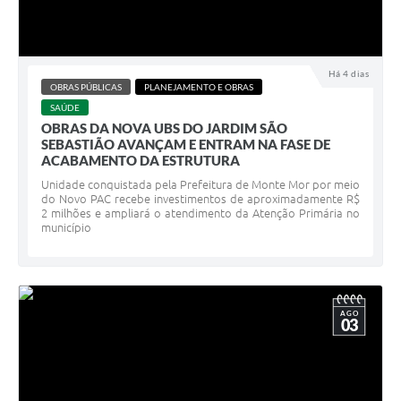
Há 4 dias
OBRAS PÚBLICAS
PLANEJAMENTO E OBRAS
SAÚDE
OBRAS DA NOVA UBS DO JARDIM SÃO
SEBASTIÃO AVANÇAM E ENTRAM NA FASE DE
ACABAMENTO DA ESTRUTURA
Unidade conquistada pela Prefeitura de Monte Mor por meio
do Novo PAC recebe investimentos de aproximadamente R$
2 milhões e ampliará o atendimento da Atenção Primária no
município
AGO
03