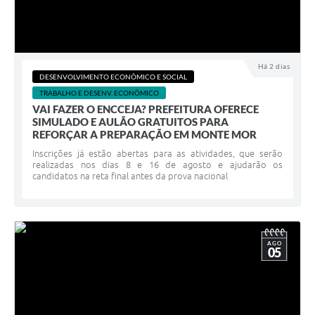
Há 2 dias
DESENVOLVIMENTO ECONÔMICO E SOCIAL
TRABALHO E DESENV. ECONÔMICO
VAI FAZER O ENCCEJA? PREFEITURA OFERECE
SIMULADO E AULÃO GRATUITOS PARA
REFORÇAR A PREPARAÇÃO EM MONTE MOR
Inscrições já estão abertas para as atividades, que serão
realizadas nos dias 8 e 16 de agosto e ajudarão os
candidatos na reta final antes da prova nacional
AGO
05