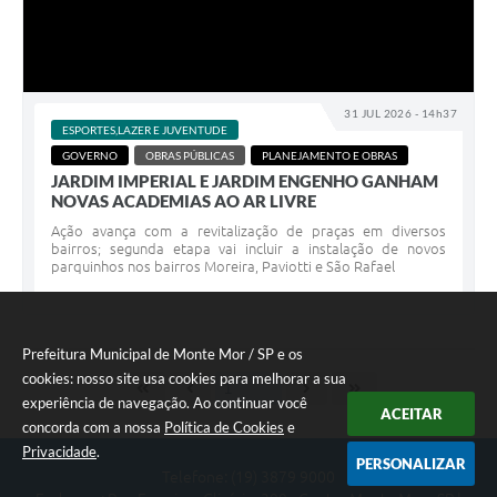
31 JUL 2026 - 14h37
ESPORTES,LAZER E JUVENTUDE
GOVERNO
OBRAS PÚBLICAS
PLANEJAMENTO E OBRAS
JARDIM IMPERIAL E JARDIM ENGENHO GANHAM
NOVAS ACADEMIAS AO AR LIVRE
Ação avança com a revitalização de praças em diversos
bairros; segunda etapa vai incluir a instalação de novos
parquinhos nos bairros Moreira, Paviotti e São Rafael
Prefeitura Municipal de Monte Mor / SP e os
cookies: nosso site usa cookies para melhorar a sua
experiência de navegação. Ao continuar você
ACEITAR
concorda com a nossa
Política de Cookies
e
Privacidade
.
PERSONALIZAR
Telefone: (19) 3879 9000