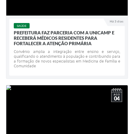
Há 3 dias
SAÚDE
PREFEITURA FAZ PARCERIA COM A UNICAMP E
RECEBERÁ MÉDICOS RESIDENTES PARA
FORTALECER A ATENÇÃO PRIMÁRIA
Convênio amplia a integração entre ensino e serviço,
qualificando o atendimento à população e contribuindo para
a formação de novos especialistas em Medicina de Família e
Comunidade
AGO
04