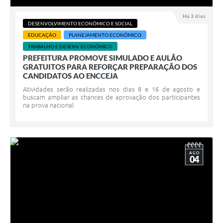
Há 3 dias
DESENVOLVIMENTO ECONÔMICO E SOCIAL
EDUCAÇÃO
PLANEJAMENTO ECONÔMICO
TRABALHO E DESENV. ECONÔMICO
PREFEITURA PROMOVE SIMULADO E AULÃO
GRATUITOS PARA REFORÇAR PREPARAÇÃO DOS
CANDIDATOS AO ENCCEJA
Atividades serão realizadas nos dias 8 e 16 de agosto e
buscam ampliar as chances de aprovação dos participantes
na prova nacional
AGO
04