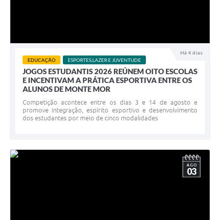
Há 4 dias
EDUCAÇÃO
ESPORTES,LAZER E JUVENTUDE
JOGOS ESTUDANTIS 2026 REÚNEM OITO ESCOLAS
E INCENTIVAM A PRÁTICA ESPORTIVA ENTRE OS
ALUNOS DE MONTE MOR
Competição acontece entre os dias 3 e 14 de agosto e
promove integração, espírito esportivo e desenvolvimento
dos estudantes por meio de cinco modalidades
AGO
03