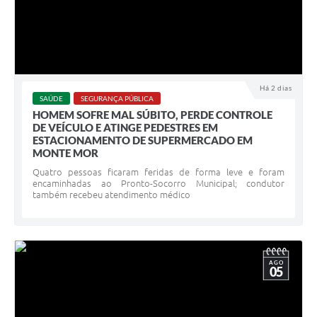
Há 2 dias
SAÚDE
SEGURANÇA PÚBLICA
HOMEM SOFRE MAL SÚBITO, PERDE CONTROLE
DE VEÍCULO E ATINGE PEDESTRES EM
ESTACIONAMENTO DE SUPERMERCADO EM
MONTE MOR
Quatro pessoas ficaram feridas de forma leve e foram
encaminhadas ao Pronto-Socorro Municipal; condutor
também recebeu atendimento médico
AGO
05