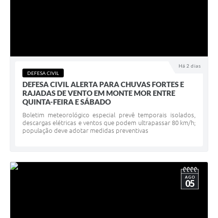
Há 2 dias
DEFESA CIVIL
DEFESA CIVIL ALERTA PARA CHUVAS FORTES E
RAJADAS DE VENTO EM MONTE MOR ENTRE
QUINTA-FEIRA E SÁBADO
Boletim meteorológico especial prevê temporais isolados,
descargas elétricas e ventos que podem ultrapassar 80 km/h;
população deve adotar medidas preventivas
AGO
05