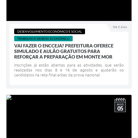
Há 2 dias
DESENVOLVIMENTO ECONÔMICO E SOCIAL
TRABALHO E DESENV. ECONÔMICO
VAI FAZER O ENCCEJA? PREFEITURA OFERECE
SIMULADO E AULÃO GRATUITOS PARA
REFORÇAR A PREPARAÇÃO EM MONTE MOR
Inscrições já estão abertas para as atividades, que serão
realizadas nos dias 8 e 16 de agosto e ajudarão os
candidatos na reta final antes da prova nacional
AGO
05