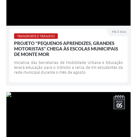
Há 2 dias
TRANSPORTE E TRÂNSITO
PROJETO "PEQUENOS APRENDIZES, GRANDES
MOTORISTAS" CHEGA ÀS ESCOLAS MUNICIPAIS
DE MONTE MOR
Iniciativa das Secretarias de Mobilidade Urbana e Educação
levará educação para o trânsito a cerca de mil estudantes da
rede municipal durante o mês de agosto
AGO
05