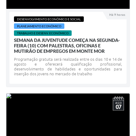
Há 9 horas
DESENVOLVIMENTO ECONÔMICO E SOCIAL
PLANEJAMENTO ECONÔMICO
TRABALHO E DESENV. ECONÔMICO
SEMANA DA JUVENTUDE COMEÇA NA SEGUNDA-
FEIRA (10) COM PALESTRAS, OFICINAS E
MUTIRÃO DE EMPREGOS EM MONTE MOR
Programação gratuita será realizada entre os dias 10 e 14 de
agosto e oferecerá qualificação profissional,
desenvolvimento de habilidades e oportunidades para
inserção dos jovens no mercado de trabalho
AGO
07