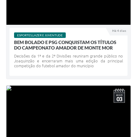
Há 4 dias
ESPORTES,LAZER E JUVENTUDE
BEM BOLADO E PSG CONQUISTAM OS TÍTULOS
DO CAMPEONATO AMADOR DE MONTE MOR
Decisões da 1ª e da 2ª Divisões reuniram grande público no
Joaquinzão e encerraram mais uma edição da principal
competição do futebol amador do município
AGO
03