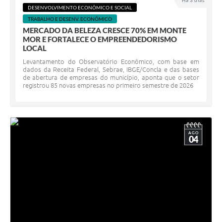
Há 3 dias
DESENVOLVIMENTO ECONÔMICO E SOCIAL
TRABALHO E DESENV. ECONÔMICO
MERCADO DA BELEZA CRESCE 70% EM MONTE
MOR E FORTALECE O EMPREENDEDORISMO
LOCAL
Levantamento do Observatório Econômico, com base em
dados da Receita Federal, Sebrae, IBGE/Concla e das bases
de abertura de empresas do município, aponta que o setor
registrou 85 novas empresas no primeiro semestre de 2026
AGO
04