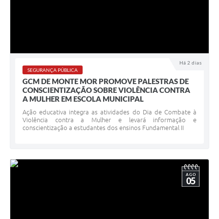
Há 2 dias
SEGURANÇA PÚBLICA
GCM DE MONTE MOR PROMOVE PALESTRAS DE
CONSCIENTIZAÇÃO SOBRE VIOLÊNCIA CONTRA
A MULHER EM ESCOLA MUNICIPAL
Ação educativa integra as atividades do Dia de Combate à
Violência contra a Mulher e levará informação e
conscientização a estudantes dos ensinos Fundamental II
AGO
05