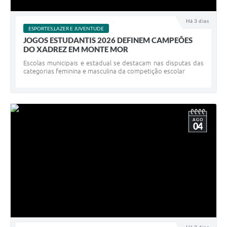
Há 3 dias
ESPORTES,LAZER E JUVENTUDE
JOGOS ESTUDANTIS 2026 DEFINEM CAMPEÕES
DO XADREZ EM MONTE MOR
Escolas municipais e estadual se destacam nas disputas das
categorias feminina e masculina da competição escolar
AGO
04