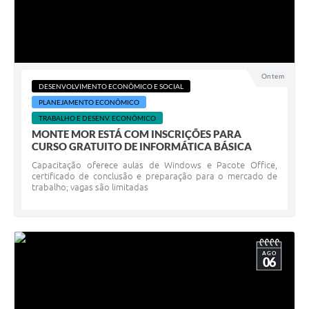
Ontem
DESENVOLVIMENTO ECONÔMICO E SOCIAL
PLANEJAMENTO ECONÔMICO
TRABALHO E DESENV. ECONÔMICO
MONTE MOR ESTÁ COM INSCRIÇÕES PARA
CURSO GRATUITO DE INFORMÁTICA BÁSICA
Capacitação oferece aulas de Windows e Pacote Office,
certificado de conclusão e preparação para o mercado de
trabalho; vagas são limitadas
AGO
06