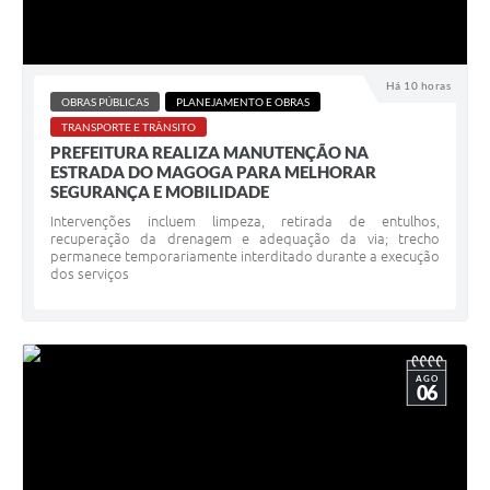
Há 10 horas
OBRAS PÚBLICAS
PLANEJAMENTO E OBRAS
TRANSPORTE E TRÂNSITO
PREFEITURA REALIZA MANUTENÇÃO NA
ESTRADA DO MAGOGA PARA MELHORAR
SEGURANÇA E MOBILIDADE
Intervenções incluem limpeza, retirada de entulhos,
recuperação da drenagem e adequação da via; trecho
permanece temporariamente interditado durante a execução
dos serviços
AGO
06