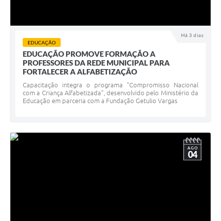
Há 3 dias
EDUCAÇÃO
EDUCAÇÃO PROMOVE FORMAÇÃO A
PROFESSORES DA REDE MUNICIPAL PARA
FORTALECER A ALFABETIZAÇÃO
Capacitação integra o programa "Compromisso Nacional
com a Criança Alfabetizada", desenvolvido pelo Ministério da
Educação em parceria com a Fundação Getulio Vargas
AGO
04