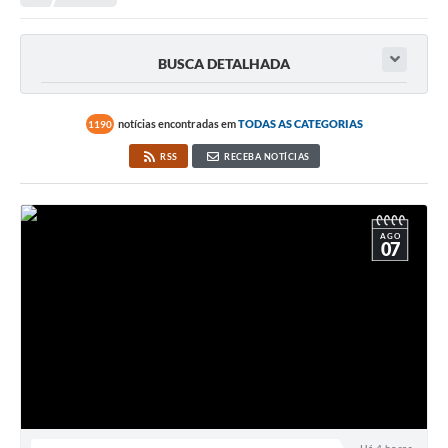
Transparência
Portal do Cidadão
BUSCA DETALHADA
Links Úteis
Editais
notícias encontradas em
TODAS AS CATEGORIAS
1190
RSS
RECEBA NOTÍCIAS
A Prefeitura
Ouvidoria
AGO
Contato
07
Contratos
Legislação
Audiências Públicas
Plano Diretor - Projetos
Carta de Serviços