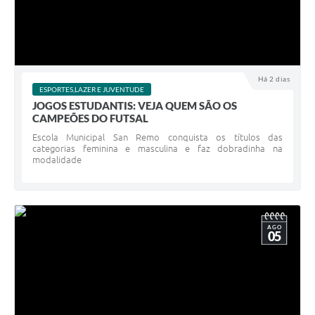
Há 2 dias
ESPORTES,LAZER E JUVENTUDE
JOGOS ESTUDANTIS: VEJA QUEM SÃO OS
CAMPEÕES DO FUTSAL
Escola Municipal San Remo conquista os títulos das
categorias feminina e masculina e faz dobradinha na
modalidade
AGO
05