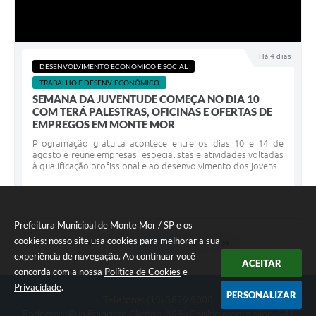
Há 4 dias
DESENVOLVIMENTO ECONÔMICO E SOCIAL
TRABALHO E DESENV. ECONÔMICO
SEMANA DA JUVENTUDE COMEÇA NO DIA 10
COM TERÁ PALESTRAS, OFICINAS E OFERTAS DE
EMPREGOS EM MONTE MOR
Programação gratuita acontece entre os dias 10 e 14 de
agosto e reúne empresas, especialistas e atividades voltadas
à qualificação profissional e ao desenvolvimento dos jovens
Prefeitura Municipal de Monte Mor / SP e os
cookies: nosso site usa cookies para melhorar a sua
experiência de navegação. Ao continuar você
ACEITAR
concorda com a nossa
Política de Cookies
e
Privacidade
.
PERSONALIZAR
Telefone: (19) 3879 9000
Endereço: Rua Francisco Glicério, 399 - Centro Monte Mor - SP |