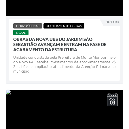
Há 4 dias
OBRAS PÚBLICAS
PLANEJAMENTO E OBRAS
SAÚDE
OBRAS DA NOVA UBS DO JARDIM SÃO
SEBASTIÃO AVANÇAM E ENTRAM NA FASE DE
ACABAMENTO DA ESTRUTURA
Unidade conquistada pela Prefeitura de Monte Mor por meio
do Novo PAC recebe investimentos de aproximadamente R$
2 milhões e ampliará o atendimento da Atenção Primária no
município
AGO
03