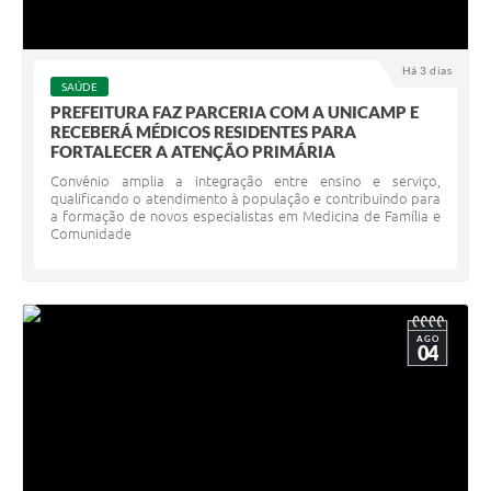
Há 3 dias
SAÚDE
PREFEITURA FAZ PARCERIA COM A UNICAMP E
RECEBERÁ MÉDICOS RESIDENTES PARA
FORTALECER A ATENÇÃO PRIMÁRIA
Convênio amplia a integração entre ensino e serviço,
qualificando o atendimento à população e contribuindo para
a formação de novos especialistas em Medicina de Família e
Comunidade
AGO
04