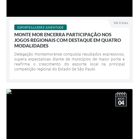
Há 3 dias
ESPORTES,LAZER E JUVENTUDE
MONTE MOR ENCERRA PARTICIPAÇÃO NOS
JOGOS REGIONAIS COM DESTAQUE EM QUATRO
MODALIDADES ​
Delegação montemorense conquista resultados expressivos,
supera expectativas diante de municípios de maior porte e
reafirma o crescimento do esporte local na principal
competição regional do Estado de São Paulo
AGO
04