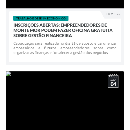
Há 2 dias
TRABALHO E DESENV. ECONÔMICO
INSCRIÇÕES ABERTAS: EMPREENDEDORES DE
MONTE MOR PODEM FAZER OFICINA GRATUITA
SOBRE GESTÃO FINANCEIRA
Capacitação será realizada no dia 26 de agosto e vai orientar
empresários e futuros empreendedores sobre como
organizar as finanças e fortalecer a gestão dos negócios
AGO
04