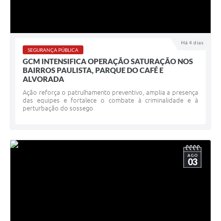
Há 4 dias
SEGURANÇA PÚBLICA
GCM INTENSIFICA OPERAÇÃO SATURAÇÃO NOS
BAIRROS PAULISTA, PARQUE DO CAFÉ E
ALVORADA
Ação reforça o patrulhamento preventivo, amplia a presença
das equipes e fortalece o combate à criminalidade e à
perturbação do sossego
AGO
03