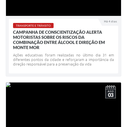
Há 4 dias
TRANSPORTE E TRÂNSITO
CAMPANHA DE CONSCIENTIZAÇÃO ALERTA
MOTORISTAS SOBRE OS RISCOS DA
COMBINAÇÃO ENTRE ÁLCOOL E DIREÇÃO EM
MONTE MOR
Ações educativas foram realizadas no último dia 31 em
diferentes pontos da cidade e reforçaram a importância da
direção responsável para a preservação da vida
AGO
03