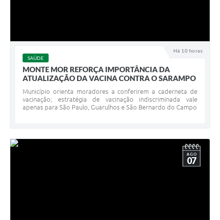
Há 10 horas
SAÚDE
MONTE MOR REFORÇA IMPORTÂNCIA DA
ATUALIZAÇÃO DA VACINA CONTRA O SARAMPO
Município orienta moradores a conferirem a caderneta de
vacinação; estratégia de vacinação indiscriminada vale
apenas para São Paulo, Guarulhos e São Bernardo do Campo
AGO
07