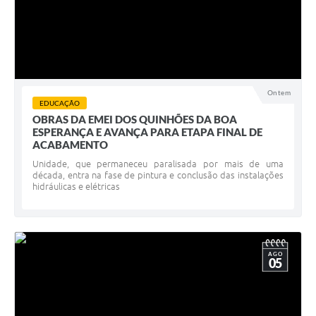
Ontem
EDUCAÇÃO
OBRAS DA EMEI DOS QUINHÕES DA BOA
ESPERANÇA E AVANÇA PARA ETAPA FINAL DE
ACABAMENTO
Unidade, que permaneceu paralisada por mais de uma
década, entra na fase de pintura e conclusão das instalações
hidráulicas e elétricas
AGO
05