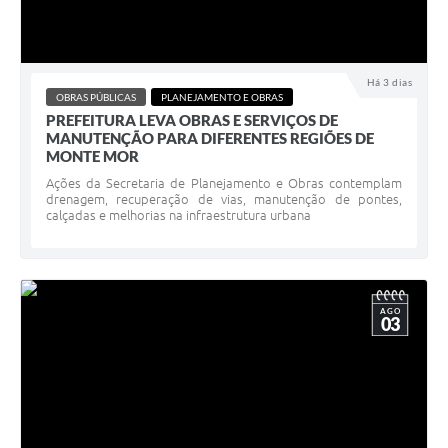
Há 3 dias
OBRAS PÚBLICAS
PLANEJAMENTO E OBRAS
PREFEITURA LEVA OBRAS E SERVIÇOS DE
MANUTENÇÃO PARA DIFERENTES REGIÕES DE
MONTE MOR
Ações da Secretaria de Planejamento e Obras contemplam
drenagem, recuperação de vias, manutenção de pontes,
calçadas e melhorias na infraestrutura urbana
AGO
03