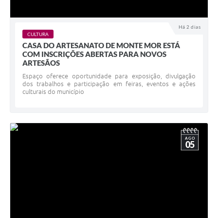
Há 2 dias
CULTURA
CASA DO ARTESANATO DE MONTE MOR ESTÁ
COM INSCRIÇÕES ABERTAS PARA NOVOS
ARTESÃOS
Espaço oferece oportunidade para exposição, divulgação
dos trabalhos e participação em feiras, eventos e ações
culturais do município
AGO
05