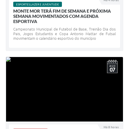
Há 4 horas
ESPORTES,LAZER E JUVENTUDE
Diário Oficial
MONTE MOR TERÁ FIM DE SEMANA E PRÓXIMA
SEMANA MOVIMENTADOS COM AGENDA
Arquivos para Download
ESPORTIVA
Campeonato Municipal de Futebol de Base, Treinão Dia dos
Links
Pais, Jogos Estudantis e Copa Antonio Mattar de Futsal
movimentam o calendário esportivo do município
Telefones Úteis
SIC
AGO
07
Há 8 horas