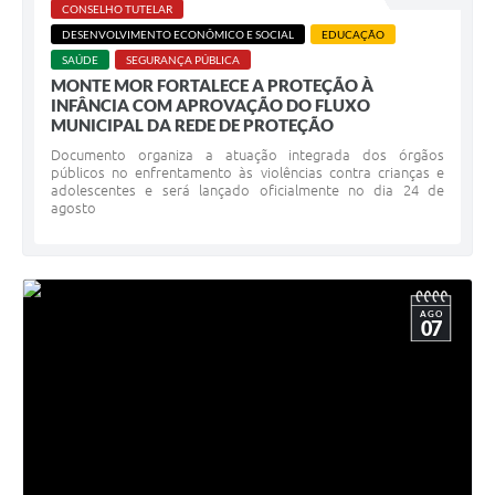
CONSELHO TUTELAR
DESENVOLVIMENTO ECONÔMICO E SOCIAL
EDUCAÇÃO
SAÚDE
SEGURANÇA PÚBLICA
MONTE MOR FORTALECE A PROTEÇÃO À
INFÂNCIA COM APROVAÇÃO DO FLUXO
MUNICIPAL DA REDE DE PROTEÇÃO
Documento organiza a atuação integrada dos órgãos
públicos no enfrentamento às violências contra crianças e
adolescentes e será lançado oficialmente no dia 24 de
agosto
AGO
07