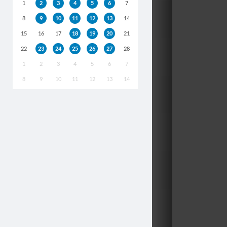
1
2
3
4
5
6
7
8
9
10
11
12
13
14
15
16
17
18
19
20
21
22
23
24
25
26
27
28
1
2
3
4
5
6
7
8
9
10
11
12
13
14