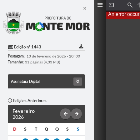
T
F
o
i
An error occur
g
n
g
d
l
e
S
i
d
Edição nº 1443
e
b
Postagem:
13 de fevereiro de 2026 - 20h00
a
r
Tamanho:
31 páginas (4,33 MB)
Assinatura Digital
Edições Anteriores
Fevereiro
2026
D
S
T
Q
Q
S
S