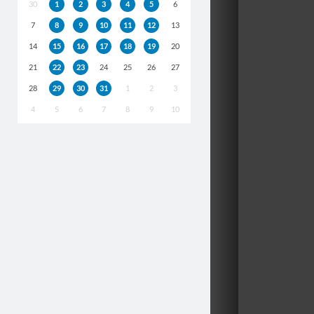
30
1
2
3
4
5
6
7
8
9
10
11
12
13
14
15
16
17
18
19
20
21
22
23
24
25
26
27
28
29
30
31
1
2
3
4
5
6
7
8
9
10