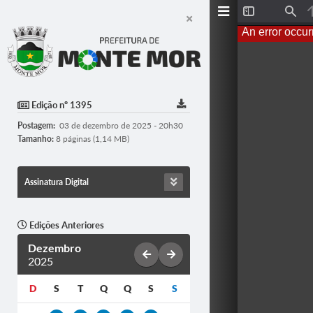
T
F
o
i
An error occur
g
n
g
d
l
e
S
i
d
Edição nº 1395
e
b
Postagem:
03 de dezembro de 2025 - 20h30
a
r
Tamanho:
8 páginas (1,14 MB)
Assinatura Digital
Edições Anteriores
Dezembro
2025
D
S
T
Q
Q
S
S