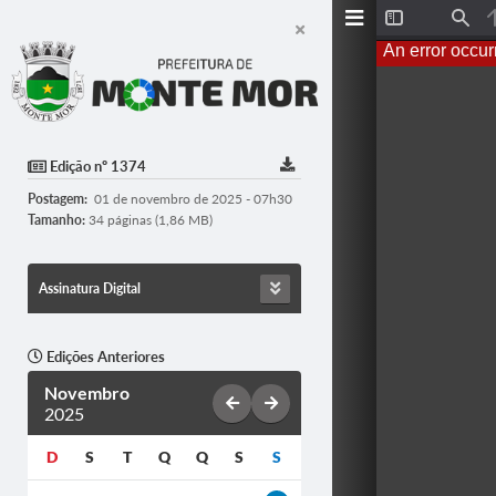
T
F
o
i
An error occur
g
n
g
d
l
e
S
i
d
Edição nº 1374
e
b
Postagem:
01 de novembro de 2025 - 07h30
a
r
Tamanho:
34 páginas (1,86 MB)
Assinatura Digital
Edições Anteriores
Novembro
2025
D
S
T
Q
Q
S
S