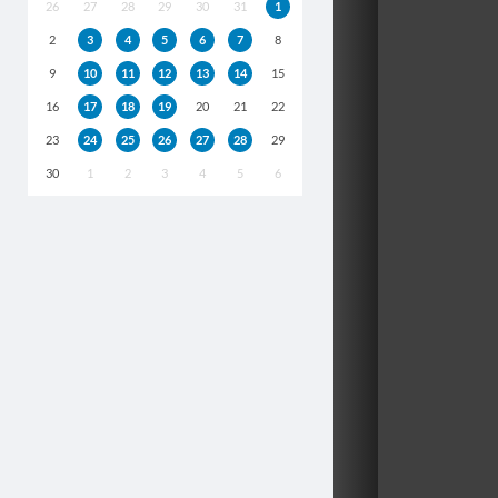
26
27
28
29
30
31
1
2
3
4
5
6
7
8
9
10
11
12
13
14
15
16
17
18
19
20
21
22
23
24
25
26
27
28
29
30
1
2
3
4
5
6