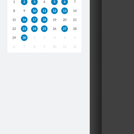
1
2
3
4
5
6
7
8
9
10
11
12
13
14
15
16
17
18
19
20
21
22
23
24
25
26
27
28
29
30
1
2
3
4
5
6
7
8
9
10
11
12