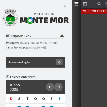
T
F
o
i
An error occur
g
n
g
d
l
e
S
i
d
Edição nº 1269
e
b
Postagem:
06 de junho de 2025 - 19h30
a
r
Tamanho:
61 páginas (2,20 MB)
Assinatura Digital
Edições Anteriores
Junho
2025
D
S
T
Q
Q
S
S