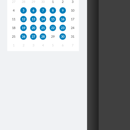
27
28
29
30
1
2
3
4
5
6
7
8
9
10
11
12
13
14
15
16
17
18
19
20
21
22
23
24
25
26
27
28
29
30
31
1
2
3
4
5
6
7