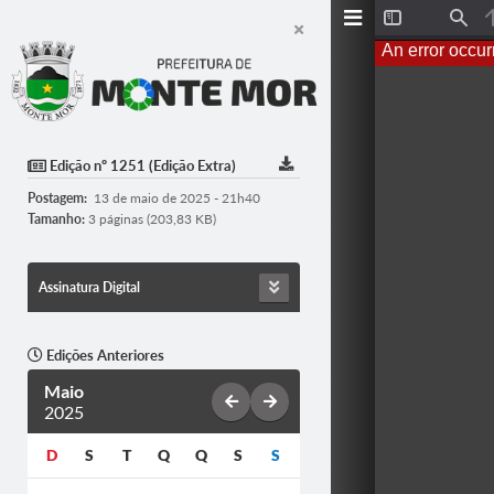
T
F
o
i
An error occur
g
n
g
d
l
e
S
i
d
Edição nº 1251 (Edição Extra)
e
b
Postagem:
13 de maio de 2025 - 21h40
a
r
Tamanho:
3 páginas (203,83 KB)
Assinatura Digital
Edições Anteriores
Maio
2025
D
S
T
Q
Q
S
S