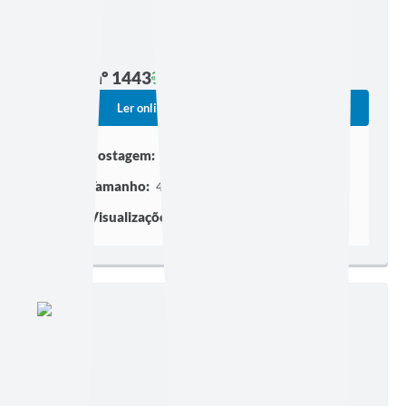
Edição nº 1443
Ler online
Baixar
Postagem:
13/02/2026 às 20h00
Tamanho:
4,33 MB | 31 páginas
Visualizações:
4714