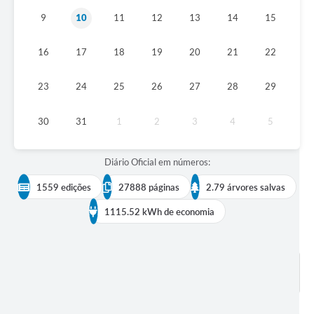
9
10
11
12
13
14
15
Diário Oficial
Arquivos para Download
16
17
18
19
20
21
22
Links
23
24
25
26
27
28
29
Telefones Úteis
30
31
1
2
3
4
5
SIC
Diário Oficial em números:
1559 edições
27888 páginas
2.79 árvores salvas
1115.52 kWh de economia
BUSCAR EDIÇÕES