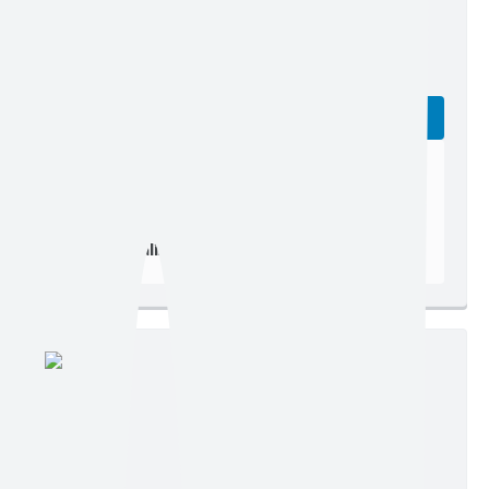
Edição nº 1444
Ler online
Baixar
Postagem:
18/02/2026 às 19h30
Tamanho:
1,79 MB | 11 páginas
Visualizações:
4402